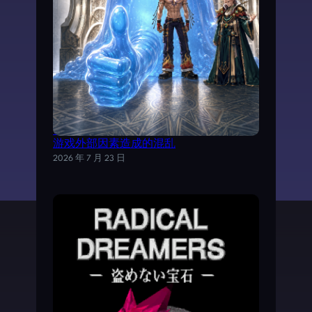
试以AI分析《魔力宝贝》日文剧情，理清
游戏外部因素造成的混乱
2026 年 7 月 23 日