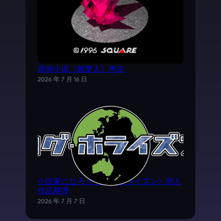
《时空之轮2》AVG外传游戏——SFC电子
音响小说《旅梦人》考古
2026 年 7 月 16 日
小説家になろう《ログ·ホライズン》同人
作品整理
2026 年 7 月 7 日