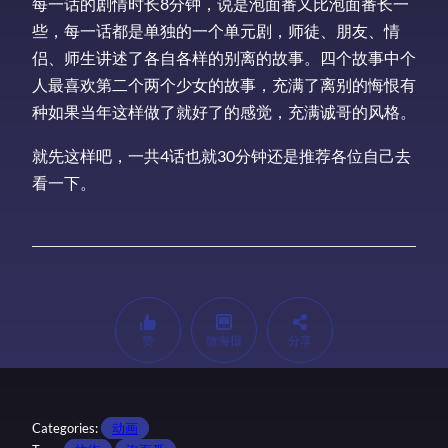
每一话的剧情时长8分钟，说是泡面番又比泡面番长一
些，每一话都是单独的一个单元剧，师徒、朋友、情
侣、师生讲述了各自各样的别离的故事。四个故事中个
人最喜欢第二个两个少女的故事，充满了离别的悔恨有
种如果当年这样做了就好了的感觉，充满诚哥的风格。
就先这样吧，一共4话也就30分钟还是推荐各位自己去
看一下。
赞
微海报
分享
Categories:
动画