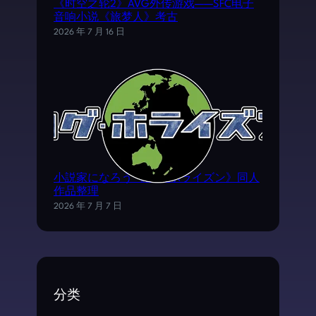
《时空之轮2》AVG外传游戏——SFC电子
音响小说《旅梦人》考古
2026 年 7 月 16 日
小説家になろう《ログ·ホライズン》同人
作品整理
2026 年 7 月 7 日
分类