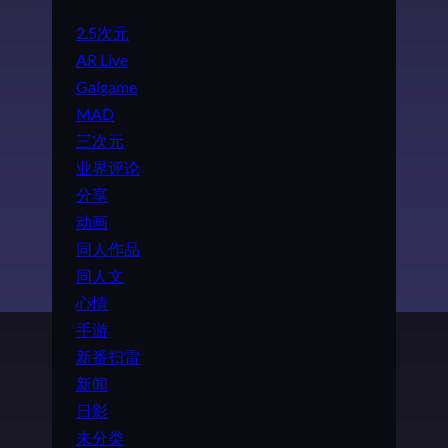
2.5次元
AR Live
Galgame
MAD
三次元
业界评论
分享
动画
同人作品
同人文
心情
手游
新番扫雷
新闻
日影
未分类