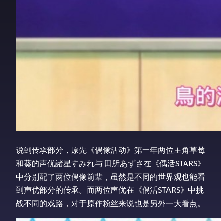
说到传承部分，原先《偶像活动》第一年两位主角草莓
和葵的声优諸星すみれ与 田所あずさ在《偶活STARS》
中分别配了两位偶像前辈，虽然是不同的世界观也能看
到声优部分的传承。而两位声优在《偶活STARS》中挑
战不同的戏路，对于原作粉丝来说也是另外一大看点。