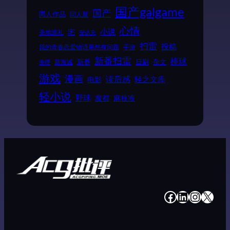
国产galgame
国产
同人作品
同人展
心情
小说
宅
圣地巡礼
安达充
扫雷
投稿
我的青春恋爱物语果然有问题
手游
新番扫雷
棒球
新番
日剧
杂文
新海诚
推理
游戏
漫画
读后感
电影
轻之文库
轻小说
野球
魔都
麻枝准
#
#
#
#