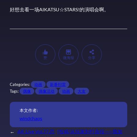
好想去看一场AIKATSU☆STARS!的演唱会啊。
赞
微海报
分享
Categories:
动画
新番扫雷
Tags:
偶像
偶像活动
动画
大友
本文作者:
windchaos
←
AR_Live Vol.77.恋
[投稿]从玩家到打杂役——我加