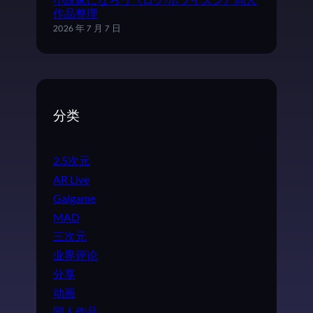
小説家になろう《ログ·ホライズン》同人
作品整理
2026 年 7 月 7 日
分类
2.5次元
AR Live
Galgame
MAD
三次元
业界评论
分享
动画
同人作品