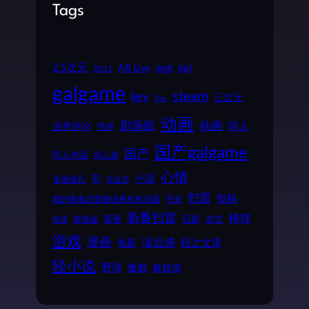
Tags
2.5次元
avg
gal
AR Live
2011
galgame
steam
key
三次元
live
动画
动画
剧场版
同人
业界评论
书评
国产galgame
国产
同人作品
同人展
心情
小说
宅
圣地巡礼
安达充
扫雷
投稿
我的青春恋爱物语果然有问题
手游
新番扫雷
棒球
新番
日剧
杂文
新海诚
推理
游戏
漫画
读后感
电影
轻之文库
轻小说
野球
魔都
麻枝准