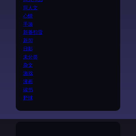
同人文
心情
手游
新番扫雷
新闻
日影
未分类
杂文
游戏
漫画
读书
野球