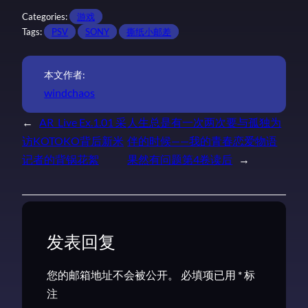
Categories:
游戏
Tags:
PSV
SONY
撕纸小邮差
本文作者:
windchaos
←
AR_Live Ex.1.01 采
人生总是有一次两次要与孤独为
访KOTOKO背后新米
伴的时候——我的青春恋爱物语
记者的背锅花絮
果然有问题第4卷读后
→
发表回复
您的邮箱地址不会被公开。
必填项已用
*
标
注