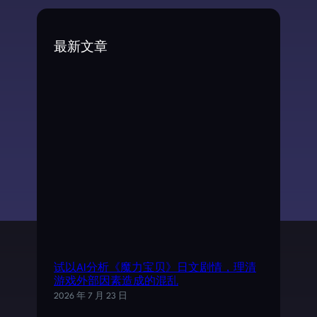
r
c
最新文章
h
试以AI分析《魔力宝贝》日文剧情，理清
游戏外部因素造成的混乱
2026 年 7 月 23 日