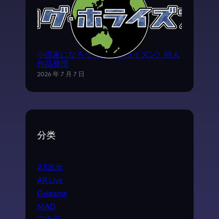
小説家になろう《ログ·ホライズン》同人
作品整理
2026 年 7 月 7 日
分类
2.5次元
AR Live
Galgame
MAD