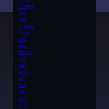
三次元
业界评论
分享
动画
同人作品
同人文
心情
手游
新番扫雷
新闻
日影
未分类
杂文
游戏
漫画
读书
野球