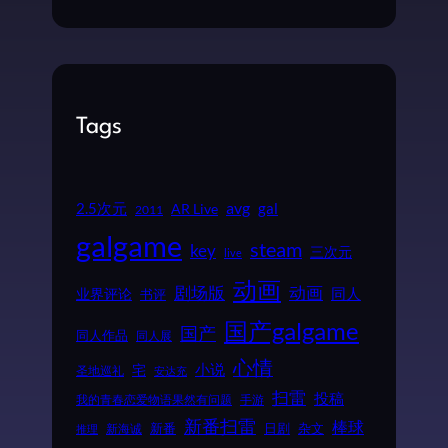
Tags
2.5次元
avg
gal
AR Live
2011
galgame
steam
key
三次元
live
动画
动画
剧场版
同人
业界评论
书评
国产galgame
国产
同人作品
同人展
心情
小说
宅
圣地巡礼
安达充
扫雷
投稿
我的青春恋爱物语果然有问题
手游
新番扫雷
棒球
新番
日剧
杂文
新海诚
推理