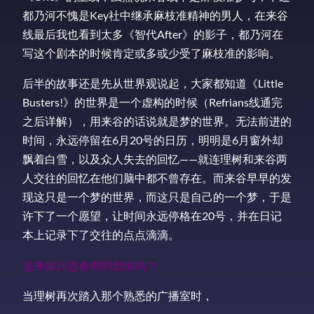
都乃河不愧是Key社中继承麻枝准精神的男人，在来谷
线最后我也看到太多《智代After》的影子，都乃河在
写这个剧本的时候肯定或多或少受了麻枝准的影响。
后半的故事还是先从世界观说起，大家都知道《Little
Busters!》的世界是一个虚构的时候（Refrians线通完
之后详解），用来谷的话说就是梦的世界。无法前进的
时间，永远停留在6月20号的日历，明明是6月窗外却
飘着白雪，以及众人失去的回忆——就连理树和来谷两
人交往的回忆在他们脑中都不曾存在。而来谷早早的发
现这只是一个梦的世界，而这只是自己的一个梦，于是
许下了一个愿望，让时间永远停格在20号，并在日记
本上记录下了交往的点点滴滴。
是来倾诉思春期的烦恼吗？
当理树再次踏入那个熟悉的广播室时，