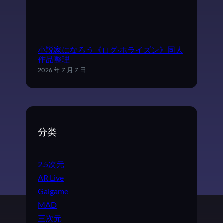
小説家になろう《ログ·ホライズン》同人
作品整理
2026 年 7 月 7 日
分类
2.5次元
AR Live
Galgame
MAD
三次元