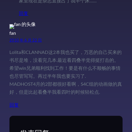
家里现在是杂志直接占了我半个床……
回复
fan
2010 年 6 月 22 日
Lolita和CLANNAD这2本我也买了，万恶的自己买来的
书尽是堆，没看完几本.最近看四叠半觉得挺打击的。
希望win兄弟顺利找到工作！要是有什么不顺畅的事情
也尽管写写。再过半年我也要实习了.
MADHOST4月的2部都很好看啊，S4C组的动画做的真
好，但是比起看叠半我看四叶的时候轻松点.
回复