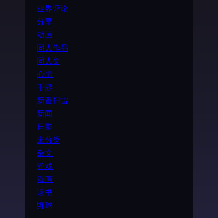
业界评论
分享
动画
同人作品
同人文
心情
手游
新番扫雷
新闻
日影
未分类
杂文
游戏
漫画
读书
野球