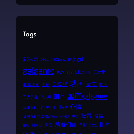
Tags
2.5次元
avg
gal
AR Live
2011
galgame
steam
key
三次元
live
动画
动画
剧场版
同人
业界评论
书评
国产galgame
国产
同人作品
同人展
心情
小说
宅
圣地巡礼
安达充
扫雷
投稿
我的青春恋爱物语果然有问题
手游
新番扫雷
棒球
新番
日剧
杂文
新海诚
推理