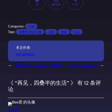
赞
微海报
分享
Categories:
心情
Tags:
四叠半神话大系
心情
校园
生活
本文作者:
windchaos
←
读书笔记——2.5次元的特性
over the rainbow
→
《 “再见，四叠半的生活” 》 有 12 条评
论
Bee君