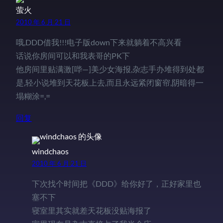
萤火
2010 年 6 月 21 日
哦,DDD借我!!!电子版down下来就躺着不高兴看
话说你房间可以和我表哥的PK下
他房间里贴满激[哔—]美少女海报,杂志手办堆得到处都
是,轻小说堆到天花板上去,而且永远紧闭窗帘,阴暗得一
塌糊涂=,=
回复
windchaos
2010 年 6 月 21 日
下次找个时间把《DDD》给你好了，正好家里也
塞不下
寝室里其实就差天花板没贴海报了