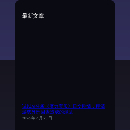
r
c
最新文章
h
试以AI分析《魔力宝贝》日文剧情，理清
游戏外部因素造成的混乱
2026 年 7 月 23 日