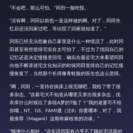
“不会吧，那么可怕。”冈田一脸吃惊。
“没有啊，冈田以前也一直这样做的啊。对了，冈田失
忆后还没回家过吧，等出院了回家就知道了。”
冈田已经无法想象自己家里是什么一种情况了，此时冈
田甚至有些觉得宅实在太可怕了，不过为了找回自己的
记忆还是决定慢慢变回宅，确实在最近宅大来看望冈田
向他不断讲述宅文化知识的时候冈田觉得自己的记忆慢
慢恢复了，当然那个长得像青蛙脸的医生也这么觉得。
“啊，冈田，一直待在病床上很无聊吧，我给了带了很
多杂志。”说着宅大不知道从哪里又拿出很多杂志，优
衣库什么时候出了多啦A梦的T恤了？“我的老婆可不给
你哦，NT、GS、FAMI通（注8）你要哪本，对了，我
最推荐《Magami》这期有麻枝准的访谈。”
“随便什么都好。”说实话冈田有点受不了聊起宅话题的