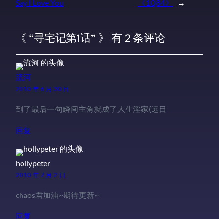
Say I Love You
《1Q84》
→
《 “寻宅记第1话” 》 有 2 条评论
流河
2010 年 6 月 30 日
到了最后一句瞬间主角就成了人生淫家(远目
回复
hollypeter
2010 年 7 月 2 日
chaos君加油~期待更新~
回复