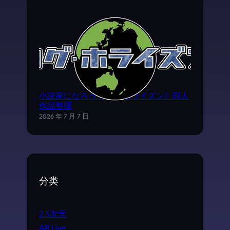
小説家になろう《ログ·ホライズン》同人
作品整理
2026 年 7 月 7 日
分类
2.5次元
AR Live