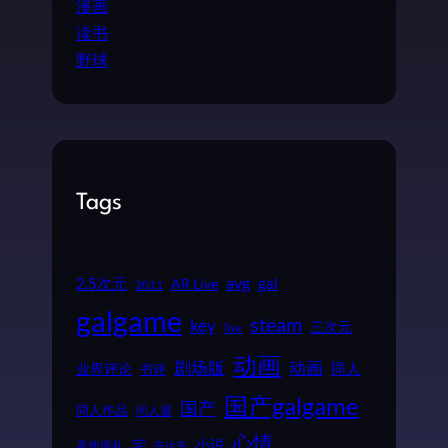
漫画
读书
野球
Tags
2.5次元
avg
gal
AR Live
2011
galgame
steam
key
三次元
live
动画
动画
剧场版
同人
业界评论
书评
国产galgame
国产
同人作品
同人展
心情
小说
宅
圣地巡礼
安达充