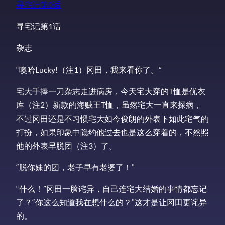
寻宅记第0话
寻宅记第1话
杂志
“噢哈Lucky!（注1）冈田，我来看你了。”
宅大手捧一刀杂志走进病房，今天宅大穿的T恤是优衣
库（注2）新款的海贼王T恤，虽然宅大一直来探病，
不过冈田还是不习惯宅大如今俊朗的外表下如此宅气的
打扮，如果印象中隐约他过去也是这么穿着的，不然照
他的外表早脱团（注3）了。
“脱你妹的团，老子早有老婆了！”
“什么！”冈田一脸诧异，自己连宅大结婚的事情都忘记
了？“你这么知道我在想什么的？”这才是让冈田更诧异
的。