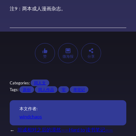
注9：两本成人漫画杂志。
赞
微海报
分享
Categories:
同人文
Tags:
原创
同人作品
宅
寻宅记
本文作者:
windchaos
←
坦诚相对之后的漠然——Hard to
读书笔记——