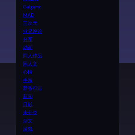
Galgame
MAD
三次元
业界评论
分享
动画
同人作品
同人文
心情
手游
新番扫雷
新闻
日影
未分类
杂文
游戏