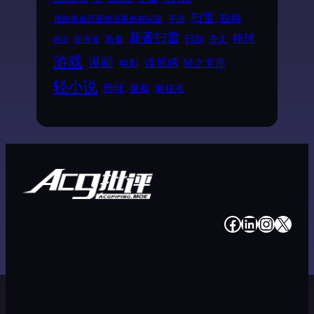
扫雷
投稿
我的青春恋爱物语果然有问题
手游
新番扫雷
棒球
新番
日剧
杂文
新海诚
推理
游戏
漫画
读后感
电影
轻之文库
轻小说
野球
魔都
麻枝准
#
#
#
#