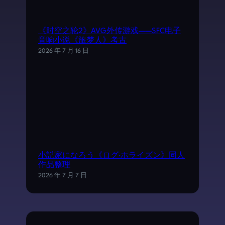
《时空之轮2》AVG外传游戏——SFC电子
音响小说《旅梦人》考古
2026 年 7 月 16 日
小説家になろう《ログ·ホライズン》同人
作品整理
2026 年 7 月 7 日