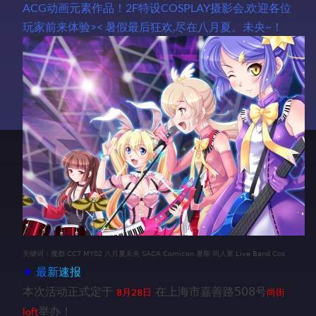
ACG动画元素作品！2F特设COSPLAY摄影会,欢迎各位
玩家前来体验>< 暑假最后狂欢,尽在八月夏。未央~！
关键词：魔都 CC7 MY02 八月夏未央 SACA Comicon 暑期 同人展 Live Band Cos
★
最
新
速
报
本次活动正式定于
在上海市嘉善路508号
8月28日
尚街
举办！
loft