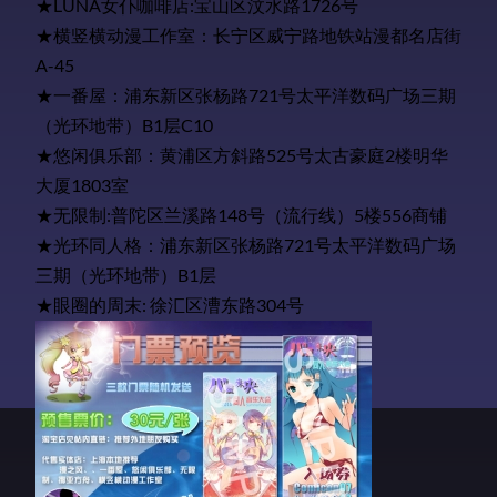
★LUNA女仆咖啡店:宝山区汶水路1726号
★横竖横动漫工作室：长宁区威宁路地铁站漫都名店街
A-45
★一番屋：浦东新区张杨路721号太平洋数码广场三期
（光环地带）B1层C10
★悠闲俱乐部：黄浦区方斜路525号太古豪庭2楼明华
大厦1803室
★无限制:普陀区兰溪路148号（流行线）5楼556商铺
★光环同人格：浦东新区张杨路721号太平洋数码广场
三期（光环地带）B1层
★眼圈的周末: 徐汇区漕东路304号