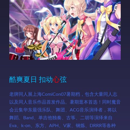
酷爽夏日 扣动
心
弦
老牌同人展上海ComiCon07暑期档，包含大量同人志
以及同人音乐作品首发作品。暑期逛本首选！同时魔音
会云集华东最强乐队、舞团、ACG音乐演绎者，将以
舞蹈、Band、单吉他独奏、古筝、二胡等演绎来自
Eva、k-on、东方、APH、V家、钢炼、DRRR等各种