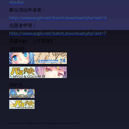
nta.doc
舞台演出申请表：
http://www.acgin.net/batch.download.php?aid=3
志愿者申请：
http://www.acgin.net/batch.download.php?aid=7
应援logo：（可直链）
200*40
100*31
===========================