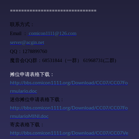
===============================
联系方式：
Email
：
comicon1111@126.com
server@acgin.net
QQ
：
1278899760
魔音会QQ群：
68531844（一群） 61968731(二群)
摊位申请表格下载：
http://bbs.comicon1111.org/Download/CC07/CC07Fo
rmulario.doc
迷你摊位申请表格下载：
http://bbs.comicon1111.org/Download/CC07/CC07Fo
rmularioMINI.doc
寄卖表格下载：
http://bbs.comicon1111.org/Download/CC07/CC07Ve