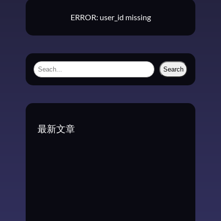
ERROR: user_id missing
S
Search
e
a
r
c
最新文章
h