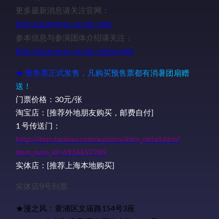
更多最新消息请关注官网：
http://summer.acgin.net/
参本信息与参演团体介绍请关注：
http://summer.acgin.net/my02
★
预
售
票
正
式
发
售
，
凡
购
买
预
售
票
都
有
消
暑
团
扇
赠
送
！
门票价格：30元/张
淘宝店：[推荐外地朋友购买，邮费自付]
1 号传送门：
http://item.taobao.com/auction/item_detail.htm?
item_num_id=6916697789
实体店：[推荐上海本地购买]
实体店9号到票
★漫之风：黄浦区文庙路154号3座