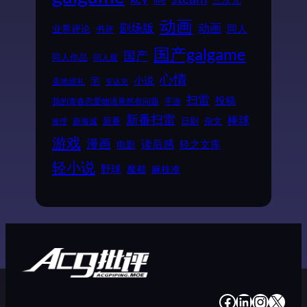
三次元
live
动画
动画
剧场版
同人
业界评论
书评
国产galgame
国产
同人作品
同人展
心情
小说
宅
圣地巡礼
安达充
扫雷
投稿
我的青春恋爱物语果然有问题
手游
新番扫雷
棒球
新番
日剧
杂文
新海诚
推理
游戏
漫画
读后感
电影
轻之文库
轻小说
野球
魔都
麻枝准
#
#
#
#