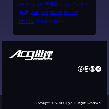
新番扫雷
棒球
新番
日剧
杂文
新海诚
推理
游戏
漫画
读后感
电影
轻之文库
轻小说
野球
魔都
麻枝准
#
#
#
#
Copyright 2026 ACG批评. All Rights Reserved.