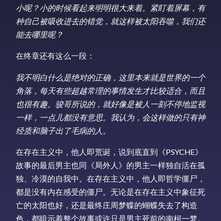
小呢？小的时候看起来明明很大来着。紧盯着屏幕，有
种自己被吸收进去的错觉，就这样被太阳吞噬，我们还
能去哪里呢？
在终章还有这么一段：
我不明白什么是绝对的正确，这里本来就是世界的一个
角落，每天有些超越常理的事情发生才比较适合，而且
也很有趣。骏哥所说的，就好像是被人一刻不停地监视
一样，一点儿都没有意思。我认为，会这样做的只有神
经质和脑子出了毛病的人。
在存在主义中，他人即荒诞，说到底直到《PSYCHE》
故事的最后男主也同《局外人》的男主一样独自活在孤
独、冷漠的自我中。在存在主义中，他人即哲学僵尸，
都是没有内在感受的僵尸。无论是在存在主义中象征死
亡的太阳也好，还是最终庄周梦蝶的蝴蝶失去了构造
色，都暗示着整个故事或许只是男主死前的南柯一梦。