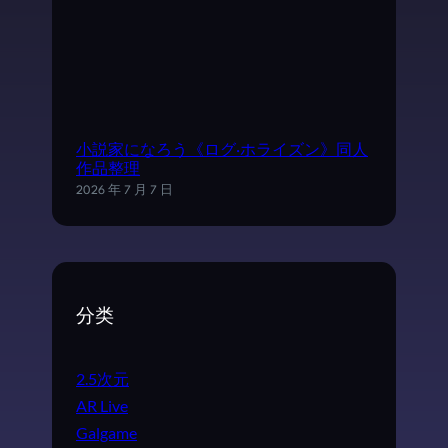
小説家になろう《ログ·ホライズン》同人
作品整理
2026 年 7 月 7 日
分类
2.5次元
AR Live
Galgame