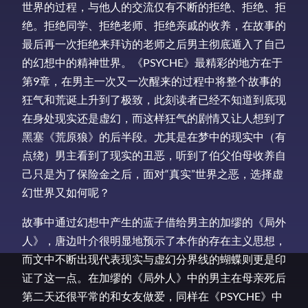
世界的过程，与他人的交流仅有不断的拒绝、拒绝、拒
绝。拒绝同学、拒绝老师、拒绝亲戚的收养，在故事的
最后再一次拒绝来拜访的老师之后男主彻底遁入了自己
的幻想中的精神世界。《PSYCHE》最精彩的地方在于
第9章，在男主一次又一次醒来的过程中将整个故事的
狂气和荒诞上升到了极致，此刻读者已经不知道到底现
在身处现实还是虚幻，而这样狂气的剧情又让人想到了
黑塞《荒原狼》的后半段。尤其是在梦中的现实中（有
点绕）男主看到了现实的丑恶，听到了伯父伯母收养自
己只是为了保险金之后，面对“真实”世界之恶，选择虚
幻世界又如何呢？
故事中通过幻想中产生的蓝子借给男主的加缪的《局外
人》，唐边叶介很明显地预示了本作的存在主义思想，
而文中不断出现代表现实与虚幻分界线的蝴蝶则更是印
证了这一点。在加缪的《局外人》中的男主在母亲死后
第二天还很平常的和女友做爱，同样在《PSYCHE》中