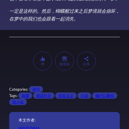
一定是这样的。然后，蝴蝶醒过来之后梦境就会崩坏，
在梦中的我们也会跟着一起消失。
赞
微海报
分享
Categories:
读书
Tags:
加缪
唐边叶介
存在主义
小说
濑户口廉也
轻小说
本文作者:
windchaos