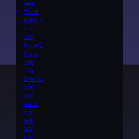
MAD
三次元
业界评论
分享
动画
同人作品
同人文
心情
手游
新番扫雷
新闻
日影
未分类
杂文
游戏
漫画
读书