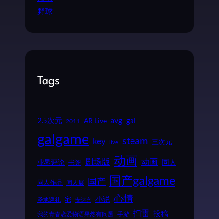
野球
Tags
2.5次元
avg
gal
AR Live
2011
galgame
steam
key
三次元
live
动画
动画
剧场版
同人
业界评论
书评
国产galgame
国产
同人作品
同人展
心情
小说
宅
圣地巡礼
安达充
扫雷
投稿
我的青春恋爱物语果然有问题
手游