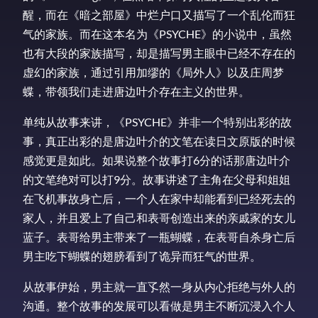
醒，而在《暗之部屋》中烂户口又描写了一个乱伦而狂
气的家族。而在这本名为《PSYCHE》的小说中，虽然
也有大段的家族描写，却是描写男主眼中已经不存在的
虚幻的家族，通过引用加缪的《局外人》以及庄周梦
蝶，带领我们走进唐边叶介存在主义的世界。
单纯从故事来讲，《PSYCHE》并非一个特别出彩的故
事，真正出彩的是唐边叶介的文笔在读日文原版的时候
感觉更是如此。如果说整个故事打6分的话那唐边叶介
的文笔绝对可以打9分。故事讲述了主角在父母和姐姐
在飞机事故身亡后，一个人在家中却能看到已经死去的
家人，并且爱上了自己和表哥创造出来的亲戚家的女儿
蓝子。表哥给男主带来了一瓶蝴蝶，在表哥自杀身亡后
男主吃下蝴蝶的翅膀看到了诡异而狂气的世界。
从故事伊始，男主就一直孓然一身从内心拒绝与外人的
沟通。整个故事的发展可以看做是男主不断沉浸入个人