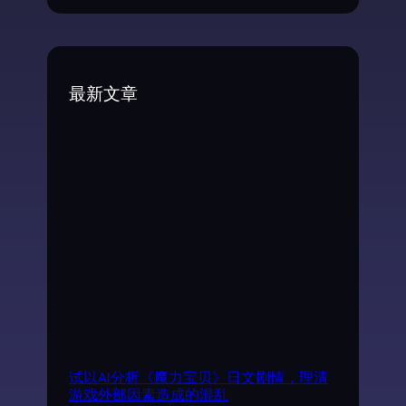
e
a
r
c
最新文章
h
试以AI分析《魔力宝贝》日文剧情，理清
游戏外部因素造成的混乱