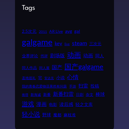
Tags
2.5次元
avg
gal
AR Live
2011
galgame
steam
key
三次元
live
动画
动画
剧场版
同人
业界评论
书评
国产galgame
国产
同人作品
同人展
心情
小说
宅
圣地巡礼
安达充
扫雷
投稿
我的青春恋爱物语果然有问题
手游
新番扫雷
棒球
新番
日剧
杂文
新海诚
推理
游戏
漫画
读后感
电影
轻之文库
轻小说
野球
魔都
麻枝准