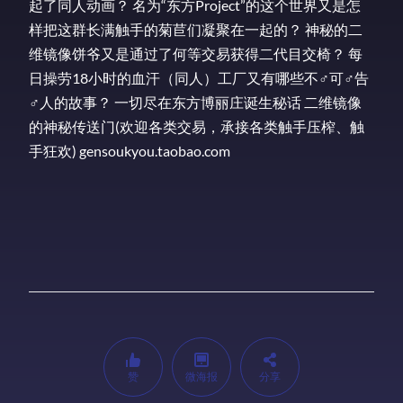
起了同人动画？ 名为“东方Project”的这个世界又是怎
样把这群长满触手的菊苣们凝聚在一起的？ 神秘的二
维镜像饼爷又是通过了何等交易获得二代目交椅？ 每
日操劳18小时的血汗（同人）工厂又有哪些不♂可♂告
♂人的故事？ 一切尽在东方博丽庄诞生秘话 二维镜像
的神秘传送门(欢迎各类交易，承接各类触手压榨、触
手狂欢) gensoukyou.taobao.com
赞
微海报
分享