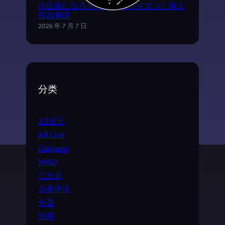
小説家になろう《ログ·ホライズン》同人
作品整理
2026 年 7 月 7 日
分类
2.5次元
AR Live
Galgame
MAD
三次元
业界评论
分享
动画