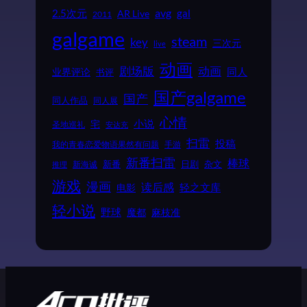
2.5次元
avg
gal
AR Live
2011
galgame
steam
key
三次元
live
动画
动画
剧场版
同人
业界评论
书评
国产galgame
国产
同人作品
同人展
心情
小说
宅
圣地巡礼
安达充
扫雷
投稿
我的青春恋爱物语果然有问题
手游
新番扫雷
棒球
新番
日剧
杂文
新海诚
推理
游戏
漫画
读后感
电影
轻之文库
轻小说
野球
魔都
麻枝准