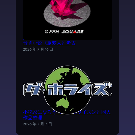
《时空之轮2》AVG外传游戏——SFC电子
音响小说《旅梦人》考古
2026 年 7 月 16 日
小説家になろう《ログ·ホライズン》同人
作品整理
2026 年 7 月 7 日