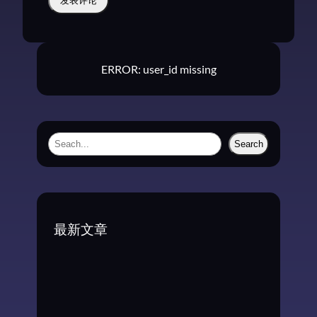
ERROR: user_id missing
S
Search
e
a
r
c
最新文章
h