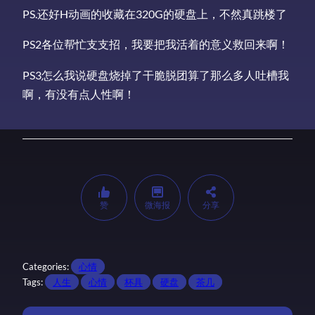
PS.还好H动画的收藏在320G的硬盘上，不然真跳楼了
PS2各位帮忙支支招，我要把我活着的意义救回来啊！
PS3怎么我说硬盘烧掉了干脆脱团算了那么多人吐槽我
啊，有没有点人性啊！
赞
微海报
分享
Categories:
心情
Tags:
人生
心情
杯具
硬盘
茶几