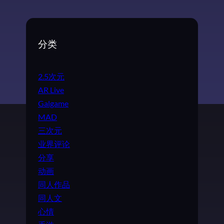
分类
2.5次元
AR Live
Galgame
MAD
三次元
业界评论
分享
动画
同人作品
同人文
心情