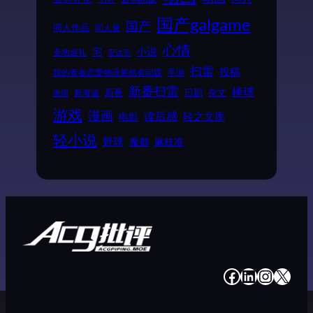
国产galgame
国产
同人作品
同人展
心情
小说
宅
圣地巡礼
安达充
扫雷
投稿
我的青春恋爱物语果然有问题
手游
新番扫雷
棒球
新番
日剧
杂文
新海诚
推理
游戏
漫画
读后感
电影
轻之文库
轻小说
野球
魔都
麻枝准
#
#
#
#