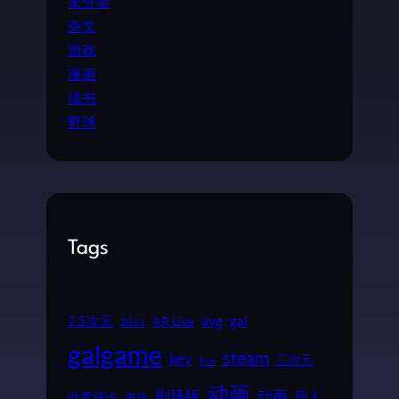
未分类
杂文
游戏
漫画
读书
野球
Tags
2.5次元
avg
gal
AR Live
2011
galgame
steam
key
三次元
live
动画
动画
剧场版
同人
业界评论
书评