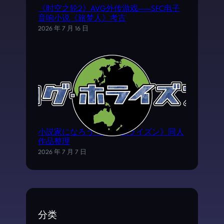
《时空之轮2》AVG外传游戏——SFC电子
音响小说《旅梦人》考古
2026 年 7 月 16 日
小説家になろう《ログ·ホライズン》同人
作品整理
2026 年 7 月 7 日
分类