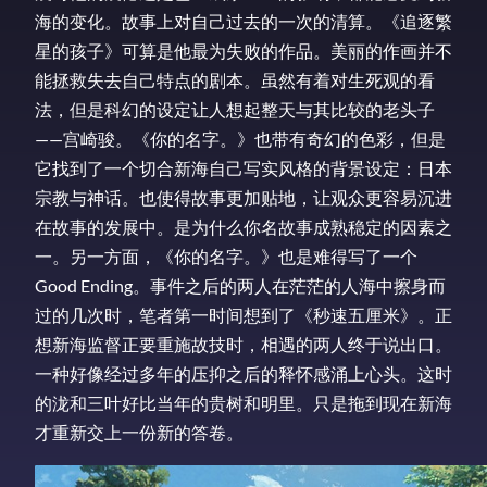
海的变化。故事上对自己过去的一次的清算。《追逐繁
星的孩子》可算是他最为失败的作品。美丽的作画并不
能拯救失去自己特点的剧本。虽然有着对生死观的看
法，但是科幻的设定让人想起整天与其比较的老头子
——宫崎骏。《你的名字。》也带有奇幻的色彩，但是
它找到了一个切合新海自己写实风格的背景设定：日本
宗教与神话。也使得故事更加贴地，让观众更容易沉进
在故事的发展中。是为什么你名故事成熟稳定的因素之
一。另一方面，《你的名字。》也是难得写了一个
Good Ending。事件之后的两人在茫茫的人海中擦身而
过的几次时，笔者第一时间想到了《秒速五厘米》。正
想新海监督正要重施故技时，相遇的两人终于说出口。
一种好像经过多年的压抑之后的释怀感涌上心头。这时
的泷和三叶好比当年的贵树和明里。只是拖到现在新海
才重新交上一份新的答卷。