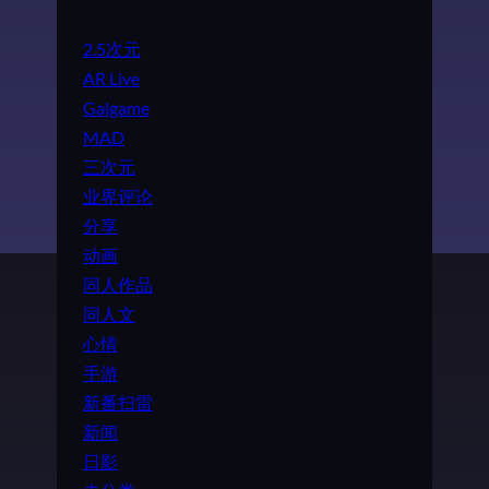
2.5次元
AR Live
Galgame
MAD
三次元
业界评论
分享
动画
同人作品
同人文
心情
手游
新番扫雷
新闻
日影