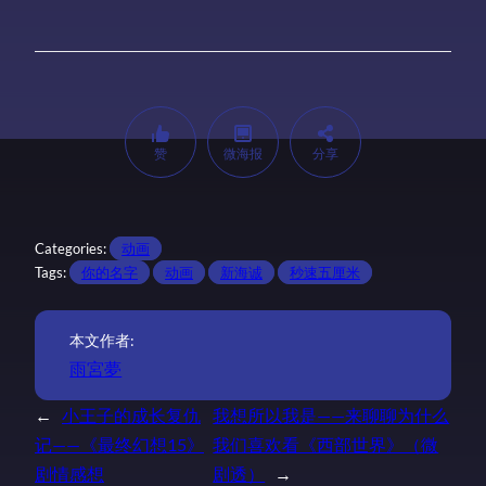
赞
微海报
分享
Categories:
动画
Tags:
你的名字
动画
新海诚
秒速五厘米
本文作者:
雨宮夢
←
小王子的成长复仇
我想所以我是——来聊聊为什么
记——《最终幻想15》
我们喜欢看《西部世界》（微
剧情感想
剧透）
→