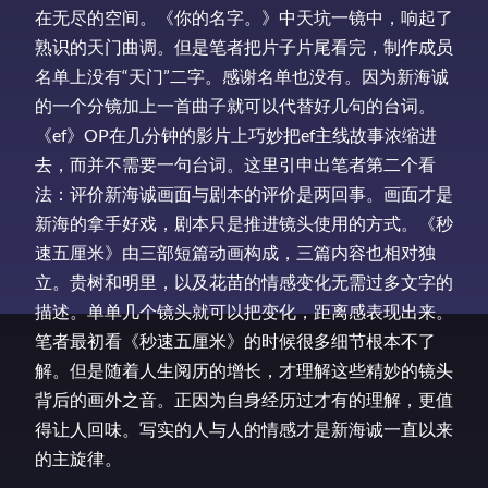
在无尽的空间。《你的名字。》中天坑一镜中，响起了
熟识的天门曲调。但是笔者把片子片尾看完，制作成员
名单上没有“天门”二字。感谢名单也没有。因为新海诚
的一个分镜加上一首曲子就可以代替好几句的台词。
《ef》OP在几分钟的影片上巧妙把ef主线故事浓缩进
去，而并不需要一句台词。这里引申出笔者第二个看
法：评价新海诚画面与剧本的评价是两回事。画面才是
新海的拿手好戏，剧本只是推进镜头使用的方式。《秒
速五厘米》由三部短篇动画构成，三篇内容也相对独
立。贵树和明里，以及花苗的情感变化无需过多文字的
描述。单单几个镜头就可以把变化，距离感表现出来。
笔者最初看《秒速五厘米》的时候很多细节根本不了
解。但是随着人生阅历的增长，才理解这些精妙的镜头
背后的画外之音。正因为自身经历过才有的理解，更值
得让人回味。写实的人与人的情感才是新海诚一直以来
的主旋律。