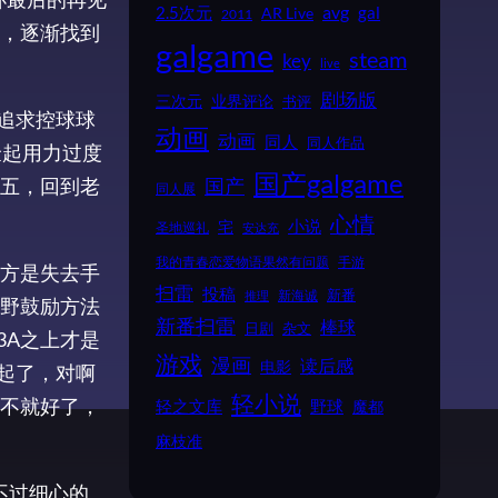
2.5次元
avg
gal
AR Live
2011
，逐渐找到
galgame
steam
key
live
剧场版
业界评论
三次元
书评
速追求控球球
动画
动画
同人
同人作品
捡起用力过度
国产galgame
五，回到老
国产
同人展
心情
小说
宅
圣地巡礼
安达充
我的青春恋爱物语果然有问题
手游
方是失去手
扫雷
投稿
新番
新海诚
推理
野鼓励方法
新番扫雷
棒球
日剧
杂文
3A之上才是
游戏
漫画
读后感
电影
起了，对啊
轻小说
不就好了，
野球
轻之文库
魔都
麻枝准
不过细心的