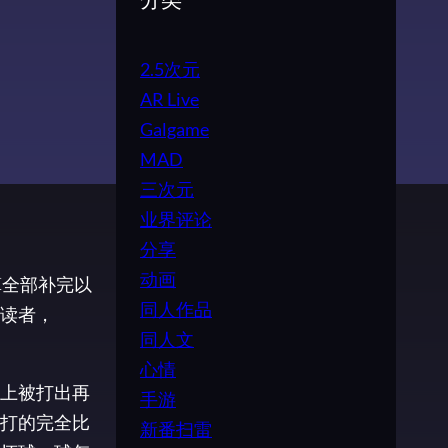
分类
2.5次元
AR Live
Galgame
MAD
三次元
业界评论
分享
动画
算全部补完以
同人作品
读者，
同人文
心情
上被打出再
手游
打的完全比
新番扫雷