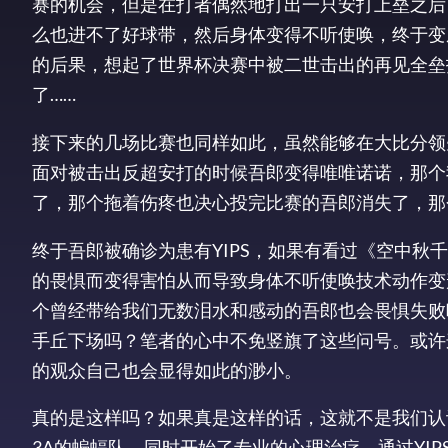
赛的机会，但是在打者偶然地打出一只安打上垒之后
么也进不了好球带，然后身体变得不听使唤，终于变
的后果，想起了世界杯决赛中被二世击出的再见全垒
了……
接下来的几场比赛也同样如此，虽然能够在大比分领
面对被击出反超安打的时候吾郎变得唯唯诺诺，那个
了，那个拖着伤疼也决心投完比赛的吾郎消失了，那
终于吾郎被确诊为患有YIPS，如果有看过《空中
的畏惧而变得害怕从而导致身体不听使唤技术动作变
个曾经带给我们无数泪水和感动的吾郎也会畏惧失败
手丘下场吗？笔者的心中不免竖旗了这些问号。或许
的观众自己也会显得如此的渺小。
真的是这样吗？如果真是这样的话，这就不是我们认
3A的蝙蝠队，同时开始了专业的心理治疗。通过YI