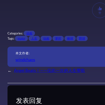
赞
Categories:
动画
Tags:
major
人生
动画
梦想
棒球
野球
本文作者:
windchaos
←
Angel Beats！——仅此一次的人生赞歌
发表回复