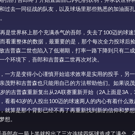
和过去一同征战的队友，以及球场里那些熟悉的加油面孔
台。
不再是世界杯上那个充满杀气的吾郎，失去了100迈的球
决而看重整体的数据，最重要的是，那个每次全力投球后
敌吉普森二世也陷入了低潮期，打率一路下降到只有二成
一个环境下，吾郎和吉普森二世再次对决。
，一方是变得小心谨慎开始追求效率是实用的投手，另一
亲茂野和吉普森也只能用自己的方法帮助他们。如果说茂
岁的吉普森重新复出从2A联赛重新开始（2A上面是3A，
看着43岁的人投出100迈的球速两人的内心有着什么激
，就算是那个背影已经不再了再重新找到新的信仰和梦想
梦想。
手吾郎在一局上半就投出了三次连续四坏球造成了满垒，