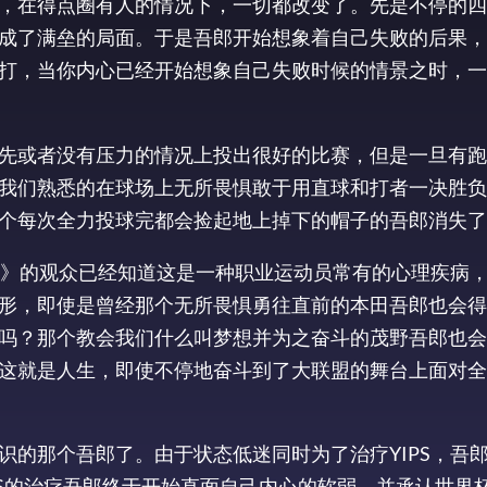
，在得点圈有人的情况下，一切都改变了。先是不停的四
成了满垒的局面。于是吾郎开始想象着自己失败的后果，
打，当你内心已经开始想象自己失败时候的情景之时，一
先或者没有压力的情况上投出很好的比赛，但是一旦有跑
我们熟悉的在球场上无所畏惧敢于用直球和打者一决胜负
个每次全力投球完都会捡起地上掉下的帽子的吾郎消失了
秋千》的观众已经知道这是一种职业运动员常有的心理疾病
形，即使是曾经那个无所畏惧勇往直前的本田吾郎也会得Y
吗？那个教会我们什么叫梦想并为之奋斗的茂野吾郎也会
这就是人生，即使不停地奋斗到了大联盟的舞台上面对全
识的那个吾郎了。由于状态低迷同时为了治疗YIPS，吾
PS的治疗吾郎终于开始直面自己内心的软弱，并承认世界