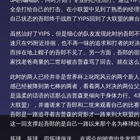
全垒打给自己的打击。在小联盟中见到了熟悉的经理
自己状态的吾郎终于战胜了YIPS回到了大联盟的舞
虽然治好了YIPS，但是细心的队友发现此时的吾郎
速只在95附近徘徊，也不再一味的追求和打者的对
而掉在地上帽子的吾郎不见了。另一方面，吾郎的宿
家找老爸商量的二世却被吉普森骂了回去。就在这么
此时的两人已经并非是世界杯上叱咤风云的两个新人
感已经被降到第七棒的两者，看着两人对决的两位父
是温柔的话语的话那么吉普森更倾向于身体力行。43
大联盟），并邀请来了吾郎和二世来观看自己的比赛，
吾郎是一路追寻着吉普森的背影才一路来到大联盟的
这一回支撑起吾郎的是自己一路以来那个名为棒球的
坏球、坏球、四坏球保送……在观众的嘘声中先发投