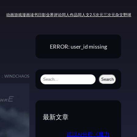
动画
游戏
漫画
读书
日影
业界评论
同人作品
同人文
2.5次元
三次元
杂文
野球
ERROR: user_id missing
者：
WINDCHAOS
S
Search
e
a
r
c
最新文章
h
试以AI分析《魔力