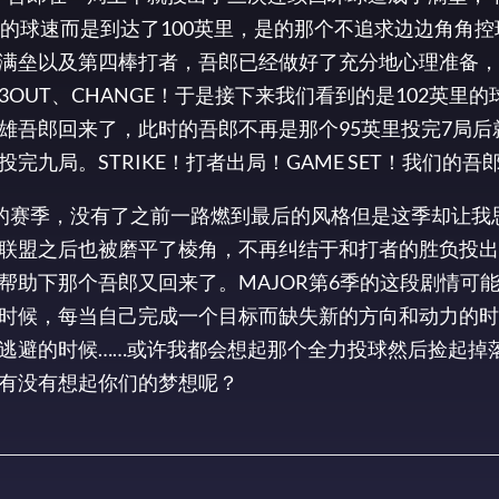
的球速而是到达了100英里，是的那个不追求边边角角控
满垒以及第四棒打者，吾郎已经做好了充分地心理准备，
UT、CHANGE！于是接下来我们看到的是102英里的
雄吾郎回来了，此时的吾郎不再是那个95英里投完7局后
九局。STRIKE！打者出局！GAME SET！我们的吾
扬的赛季，没有了之前一路燃到最后的风格但是这季却让我
联盟之后也被磨平了棱角，不再纠结于和打者的胜负投出
帮助下那个吾郎又回来了。MAJOR第6季的这段剧情可
时候，每当自己完成一个目标而缺失新的方向和动力的时
逃避的时候……或许我都会想起那个全力投球然后捡起掉
有没有想起你们的梦想呢？