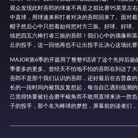
观众发现此时吾郎的球速不再是之前比赛95英里左右
中直球，用球速来和打者对决的吾郎回来了。面对着
帽子然后心中只想着如何把对方三振。好球、好球、3O
续把四五六棒打者三振的吾郎！我们心中的偶像和英
丘的投手，这一回他再也不让出投手丘决心这场比赛投完
MAJOR第6季的开篇用了整整9话讲了这个先抑后
季要多的更多。曾经天不怕地不怕的吾郎在到达了大
吾郎不是那个我们认识的吾郎，还好最后在吉普森的
长的一段时间内被我反复想起，每当自己遇到低潮的
己觉得快要被社会磨平棱角而不敢用直球来决一胜负
子的投手，那个名为棒球的梦想，屏幕前的读者们，