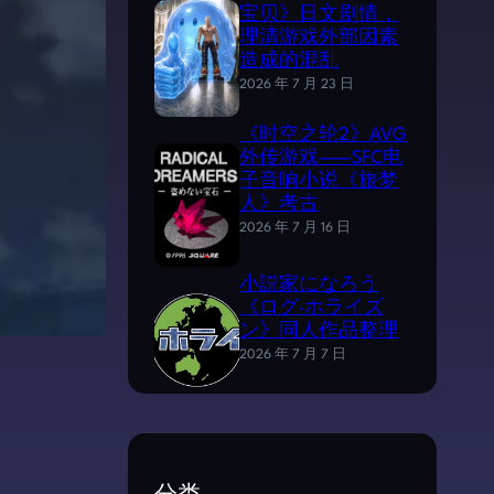
宝贝》日文剧情，
理清游戏外部因素
造成的混乱
2026 年 7 月 23 日
《时空之轮2》AVG
外传游戏——SFC电
子音响小说《旅梦
人》考古
2026 年 7 月 16 日
小説家になろう
《ログ·ホライズ
ン》同人作品整理
2026 年 7 月 7 日