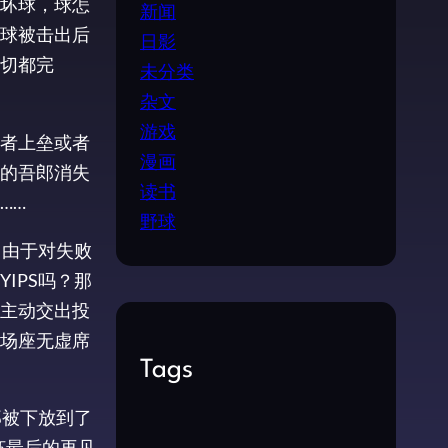
坏球，球怎
新闻
球被击出后
日影
切都完
未分类
杂文
游戏
者上垒或者
漫画
的吾郎消失
读书
……
野球
，由于对失败
IPS吗？那
主动交出投
场座无虚席
Tags
郎被下放到了
杯最后的再见