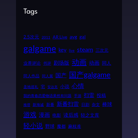
Tags
2.5次元
avg
gal
AR Live
2011
galgame
steam
key
三次元
live
动画
动画
剧场版
同人
业界评论
书评
国产galgame
国产
同人作品
同人展
心情
小说
宅
圣地巡礼
安达充
扫雷
投稿
我的青春恋爱物语果然有问题
手游
新番扫雷
棒球
新番
日剧
杂文
新海诚
推理
游戏
漫画
读后感
电影
轻之文库
轻小说
野球
魔都
麻枝准