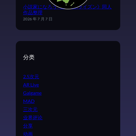
小説家になろう《ログ·ホライズン》同人
作品整理
2026 年 7 月 7 日
分类
2.5次元
AR Live
Galgame
MAD
三次元
业界评论
分享
动画