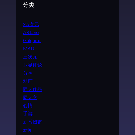
分类
2.5次元
AR Live
Galgame
MAD
三次元
业界评论
分享
动画
同人作品
同人文
心情
手游
新番扫雷
新闻