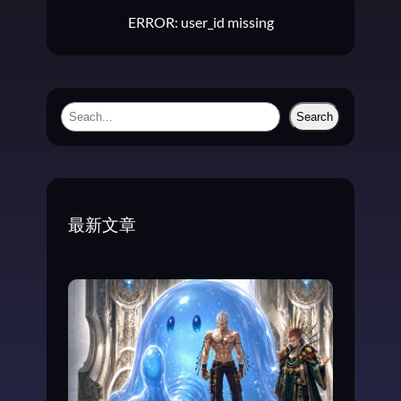
ERROR: user_id missing
S
Search
e
a
r
c
最新文章
h