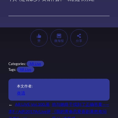
赞
微海报
分享
Categories:
AR Live
Tags:
AR Live
本文作者:
炎语
←
AR LIVE Vol.100.基
他与她终于找到了正确答案——
本F♂A的2017ArLive评
《我的青春恋爱喜剧果然有问