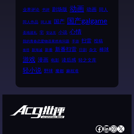
动画
动画
剧场版
同人
业界评论
书评
国产galgame
国产
同人作品
同人展
心情
小说
宅
圣地巡礼
安达充
扫雷
投稿
我的青春恋爱物语果然有问题
手游
新番扫雷
棒球
新番
日剧
杂文
新海诚
推理
游戏
漫画
读后感
电影
轻之文库
轻小说
野球
魔都
麻枝准
#
#
#
#