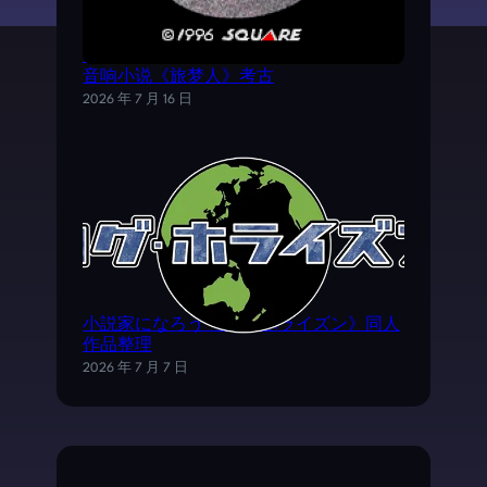
《时空之轮2》AVG外传游戏——SFC电子
音响小说《旅梦人》考古
2026 年 7 月 16 日
小説家になろう《ログ·ホライズン》同人
作品整理
2026 年 7 月 7 日