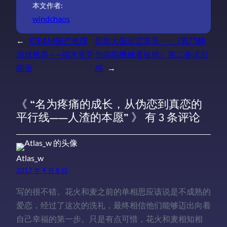
本文作者:
windchaos
←
STEAM国产推理
新型大国后宫关系——《戰鬥麵
游戏推荐——端木斐异
包師與機械看板娘》第二卷读后
闻录
感
→
《 “名为疼痛的成长，从伪恋到真恋的
平行线——人渣的本愿” 》 有 3 条评论
Atlas_w
2017 年 4 月 8 日
写的很不错。花火和麦之前的单相思应该说是不成熟的
爱恋，经过了这次的洗礼，最终相信他们能够迈出向着
自己幸福的第一步。只是有点可惜，花火和麦相知相