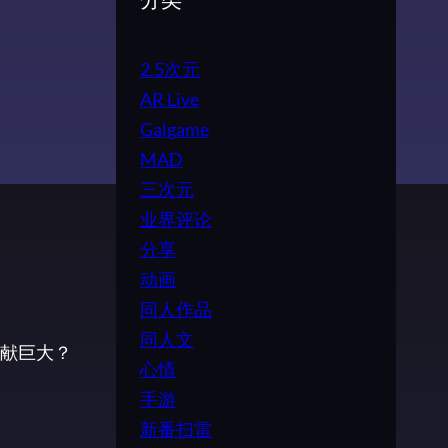
分类
2.5次元
AR Live
Galgame
MAD
三次元
业界评论
分享
动画
同人作品
同人文
献巨大？
心情
手游
新番扫雷