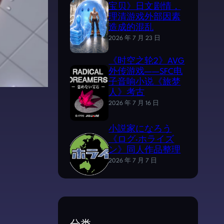
宝贝》日文剧情，
理清游戏外部因素
造成的混乱
2026 年 7 月 23 日
《时空之轮2》AVG
外传游戏——SFC电
子音响小说《旅梦
人》考古
2026 年 7 月 16 日
小説家になろう
《ログ·ホライズ
ン》同人作品整理
2026 年 7 月 7 日