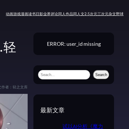
动画
游戏
漫画
读书
日影
业界评论
同人作品
同人文
2.5次元
三次元
杂文
野球
ERROR: user_id missing
.轻
S
Search
e
文作者：
轻之文库
a
r
c
最新文章
h
试以AI分析《魔力