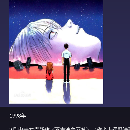
1998年
2月 电击文库新作《不吉波普不笑》（作者上远野浩