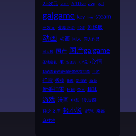
2.5次元
avg
gal
AR Live
2011
galgame
steam
key
live
剧场版
业界评论
三次元
书评
动画
动画
同人
同人作品
国产galgame
国产
同人展
心情
小说
宅
圣地巡礼
安达充
我的青春恋爱物语果然有问题
手游
扫雷
投稿
新番
新海诚
推理
新番扫雷
棒球
日剧
杂文
游戏
漫画
读后感
电影
轻小说
野球
轻之文库
魔都
麻枝准