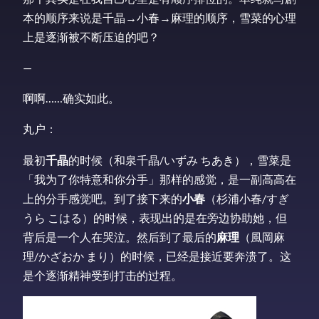
本的顺序来说是千晶→小春→麻理的顺序，雪菜的心理
上是逐渐被不断压迫的吧？
—
啊啊……确实如此。
丸户：
最初
千晶
的时候（和泉千晶/いずみ ちあき），雪菜是
「我为了你特意和你分手」那样的感觉，是一副高高在
上的分手感觉吧。到了接下来的
小春
（杉浦小春/すぎ
うら こはる）的时候，表现出的是在旁边协助她，但
背后是一个人在哭泣。然后到了最后的
麻理
（風岡麻
理/かざおか まり）的时候，已经是接近要奔溃了。这
是个逐渐精神受到打击的过程。