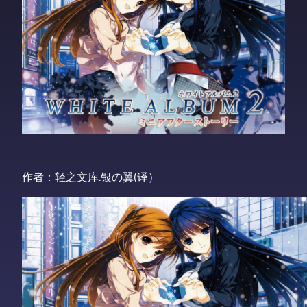
作者：轻之文库.银の翼(译）