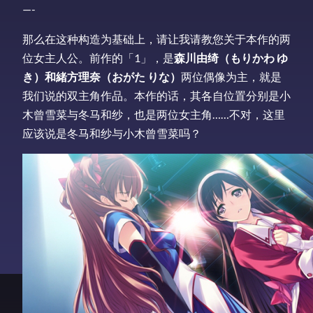
—-
那么在这种构造为基础上，请让我请教您关于本作的两
位女主人公。前作的「1」，是
森川由绮（もりかわ ゆ
き）和緒方理奈
（おがた りな）
两位偶像为主，就是
我们说的双主角作品。本作的话，其各自位置分别是小
木曾雪菜与冬马和纱，也是两位女主角……不对，这里
应该说是冬马和纱与小木曾雪菜吗？