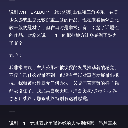
说到WHITE ALBUM，就会想到出轨和三角关系，在美
少女游戏里是比较沉重主题的作品。现在来看虽然是比
较一般的题材了，但在当时是非常少有，引起了话题性
的作品。对您来说，「1」的哪些地方让您感到了魅力
了呢？
丸户：
我非常喜欢，主人公那种被状况的发展推动着的感觉。
不仅自己什么都做不到，也没有尝试对事态发展做出抵
抗。我就被那种毫无任何办法，又被痛苦煎熬的样子强
烈吸引住了。我尤其喜欢美咲（澤倉美咲/さわくら み
さき）线路，那条线路特别有这种感觉。
—–
说到「1」尤其喜欢美咲路线的人特别多呢。虽然基本