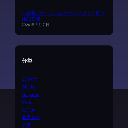
小説家になろう《ログ·ホライズン》同人
作品整理
2026 年 7 月 7 日
分类
2.5次元
AR Live
Galgame
MAD
三次元
业界评论
分享