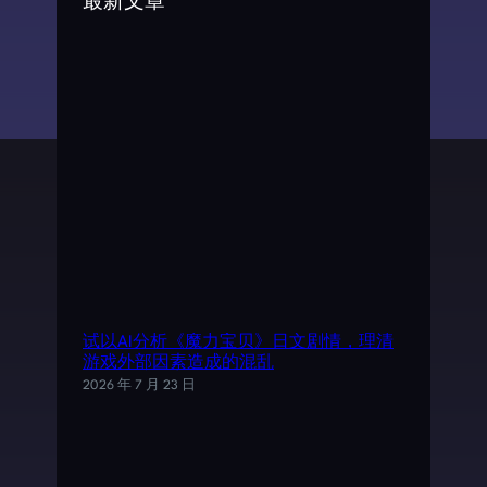
最新文章
h
试以AI分析《魔力宝贝》日文剧情，理清
游戏外部因素造成的混乱
2026 年 7 月 23 日