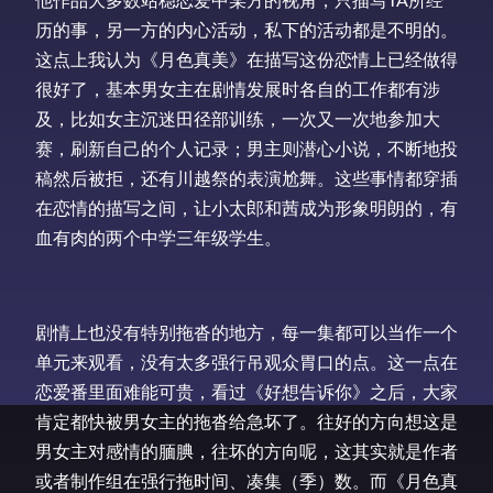
历的事，另一方的内心活动，私下的活动都是不明的。
这点上我认为《月色真美》在描写这份恋情上已经做得
很好了，基本男女主在剧情发展时各自的工作都有涉
及，比如女主沉迷田径部训练，一次又一次地参加大
赛，刷新自己的个人记录；男主则潜心小说，不断地投
稿然后被拒，还有川越祭的表演尬舞。这些事情都穿插
在恋情的描写之间，让小太郎和茜成为形象明朗的，有
血有肉的两个中学三年级学生。
剧情上也没有特别拖沓的地方，每一集都可以当作一个
单元来观看，没有太多强行吊观众胃口的点。这一点在
恋爱番里面难能可贵，看过《好想告诉你》之后，大家
肯定都快被男女主的拖沓给急坏了。往好的方向想这是
男女主对感情的腼腆，往坏的方向呢，这其实就是作者
或者制作组在强行拖时间、凑集（季）数。而《月色真