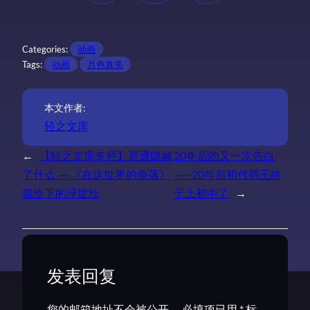
Categories:
动画
Tags:
动画
月色真美
本文作者:
轻之文库
←
【轻之文库专栏】普通隐藏
20年后的又一次告白
了什么 —-《在这世界的角落》
——20年后初代萌王终
描绘下的浮世绘
于上初中了
→
发表回复
您的邮箱地址不会被公开。
必填项已用
*
标