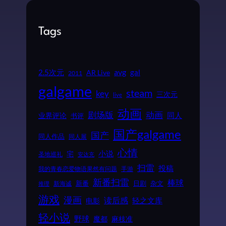
Tags
2.5次元
avg
gal
AR Live
2011
galgame
steam
key
三次元
live
动画
动画
剧场版
同人
业界评论
书评
国产galgame
国产
同人作品
同人展
心情
小说
宅
圣地巡礼
安达充
扫雷
投稿
我的青春恋爱物语果然有问题
手游
新番扫雷
棒球
新番
日剧
杂文
新海诚
推理
游戏
漫画
读后感
电影
轻之文库
轻小说
野球
魔都
麻枝准