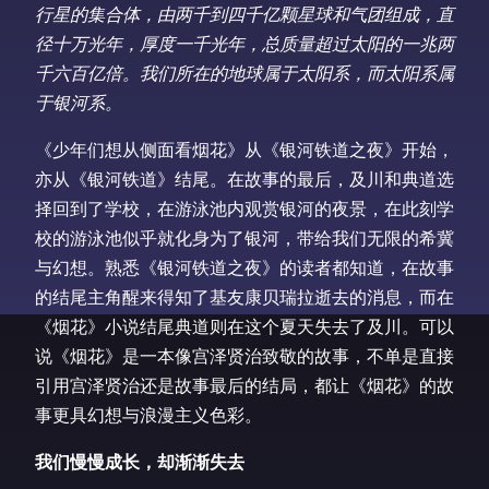
行星的集合体，由两千到四千亿颗星球和气团组成，直
径十万光年，厚度一千光年，总质量超过太阳的一兆两
千六百亿倍。我们所在的地球属于太阳系，而太阳系属
于银河系。
《少年们想从侧面看烟花》从《银河铁道之夜》开始，
亦从《银河铁道》结尾。在故事的最后，及川和典道选
择回到了学校，在游泳池内观赏银河的夜景，在此刻学
校的游泳池似乎就化身为了银河，带给我们无限的希冀
与幻想。熟悉《银河铁道之夜》的读者都知道，在故事
的结尾主角醒来得知了基友康贝瑞拉逝去的消息，而在
《烟花》小说结尾典道则在这个夏天失去了及川。可以
说《烟花》是一本像宫泽贤治致敬的故事，不单是直接
引用宫泽贤治还是故事最后的结局，都让《烟花》的故
事更具幻想与浪漫主义色彩。
我们慢慢成长，却渐渐失去