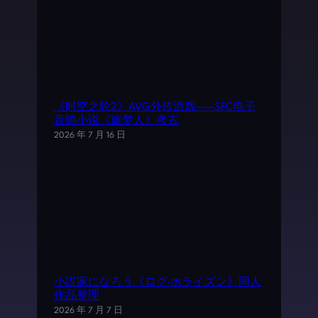
《时空之轮2》AVG外传游戏——SFC电子
音响小说《旅梦人》考古
2026 年 7 月 16 日
小説家になろう《ログ·ホライズン》同人
作品整理
2026 年 7 月 7 日