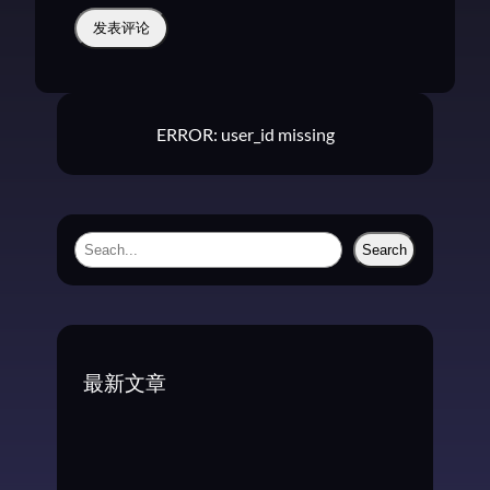
ERROR: user_id missing
S
Search
e
a
r
c
最新文章
h