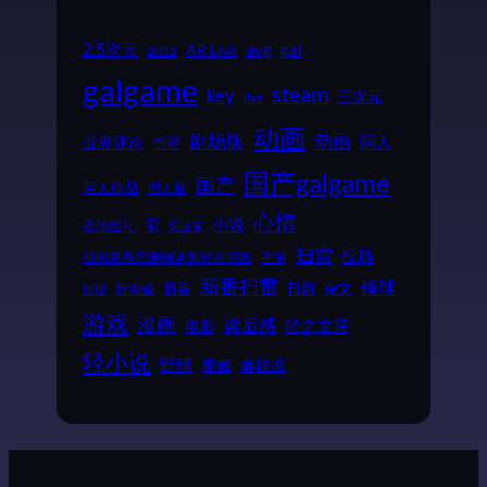
2.5次元
avg
gal
AR Live
2011
galgame
steam
key
三次元
live
动画
动画
剧场版
同人
业界评论
书评
国产galgame
国产
同人作品
同人展
心情
小说
宅
圣地巡礼
安达充
扫雷
投稿
我的青春恋爱物语果然有问题
手游
新番扫雷
棒球
新番
日剧
杂文
新海诚
推理
游戏
漫画
读后感
电影
轻之文库
轻小说
野球
魔都
麻枝准