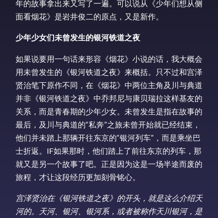
年的故事拿出来又写了一遍。可以说从《少年们想从侧
面看烟花》是岩井俊二的原点，又是新作。
少年少女们未曾发生的银河铁道之夜
如果说要用一句话来形容《烟花》小说的话，我大概会
用未曾发生的《银河铁道之夜》来概括。只不过和宫泽
贤治笔下原作不同，在《烟花》中两位主角及川与典道
并非《银河铁道之夜》中乔邦尼与康贝瑞拉这样基友的
关系，而是青春期的少年少女。未曾发生是指在故事的
最后，及川与典道的“私奔”之旅未曾开始就已经结束，
他们并未踏上那辆开往东京的“银河列车”，而是乘坐巴
士折返。IF如果那时，他们踏上了前往东京的列车，那
就又是另一个故事了吧。正是因为这是一场半途而废的
旅程，才让这段经历更加刻骨铭心。
宫泽贤治在《银河铁道之夜》的开头，就是这么介绍天
河的。天河、银河、银河系，或者被称作天川银河，是