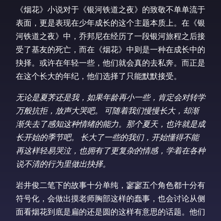
《烟花》小说对于《银河铁道之夜》的致敬不单单流于
表面，更是表现在少年成长的这个主题本质上。在《银
河铁道之夜》中，乔邦尼在经历了一段银河旅程之后接
受了基友的死亡，而在《烟花》中则是一种在成长中的
抉择。或许在年轻一些，他们就会真的去私奔。而正是
在这个长大的年纪，他们选择了只能默默接受。
无论是夏荠还是我，如果年龄再小一些，肯定会对转学
万般抗拒，放声大哭吧。 可随着我们慢慢长大，却渐
渐失去了感知这种情绪的能力。那个夏天，也许就是成
长开始的季节吧。 长大了一些的我们，开始懂得不能
再这样轻易哭泣，也拥有了更复杂的情感，学着在各种
说不清的行为里做出抉择
。
岩井俊二笔下的故事十分单纯，寥寥五个角色都十分有
符号化，会做出摸老师胸部这样的蠢事，也会讨论从侧
面看烟花到底是扁的还是圆的这样有意思的话题。他们