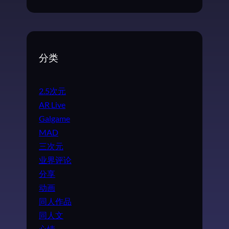
分类
2.5次元
AR Live
Galgame
MAD
三次元
业界评论
分享
动画
同人作品
同人文
心情