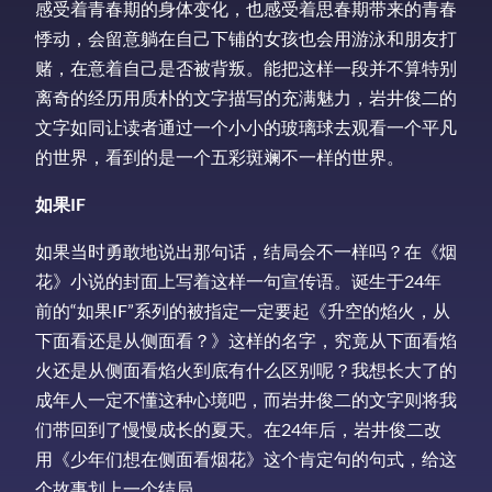
感受着青春期的身体变化，也感受着思春期带来的青春
悸动，会留意躺在自己下铺的女孩也会用游泳和朋友打
赌，在意着自己是否被背叛。能把这样一段并不算特别
离奇的经历用质朴的文字描写的充满魅力，岩井俊二的
文字如同让读者通过一个小小的玻璃球去观看一个平凡
的世界，看到的是一个五彩斑斓不一样的世界。
如果IF
如果当时勇敢地说出那句话，结局会不一样吗？在《烟
花》小说的封面上写着这样一句宣传语。诞生于24年
前的“如果IF”系列的被指定一定要起《升空的焰火，从
下面看还是从侧面看？》这样的名字，究竟从下面看焰
火还是从侧面看焰火到底有什么区别呢？我想长大了的
成年人一定不懂这种心境吧，而岩井俊二的文字则将我
们带回到了慢慢成长的夏天。在24年后，岩井俊二改
用《少年们想在侧面看烟花》这个肯定句的句式，给这
个故事划上一个结局。