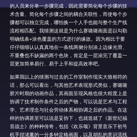
的人员来分单一步骤完成，因此需要简化每个步骤的技
术含量、简化每个步骤之间的耦合关联性，而使每个步
骤都可以独立完成，哪怕换一个人手也能与整个生产线
流程相匹配。我猜测这就是为什么赛璐璐画面是以勾勒
明确线条+涂色覆盖的方式进行的缘故。因为相比于要
仔仔细细认认真真地在一条线两侧分别涂上边缘光滑、
不重叠也不缺漏的两个色块，肯定是一层涂完了覆盖一
层更加简单易行、易于上手和提高效率吧。
如果我以上的猜测与过去的工作室制作现实大致相符的
话，那么可以看出，与其他艺术表现形式类似，赛璐璐
胶片时期的动画作品，其画面呈现风格也很大程度上是
协调了技术制作条件之后的产物，可以说是艺术与工程
学、艺术理念与社会劳动体系相协调之后的作品。在这
样的协调甚至可以说是妥协下，也就造就了《新世纪福
音战士》的种种传奇，包括《欢乐颂》背景音乐下初号
机手捏渚薰的一分多钟定格画面，以及胡乱的意识流线