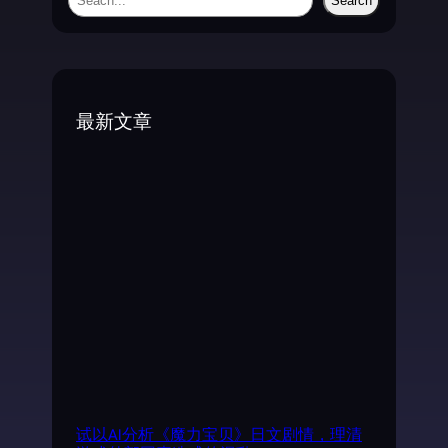
Search
e
a
r
c
最新文章
h
试以AI分析《魔力宝贝》日文剧情，理清