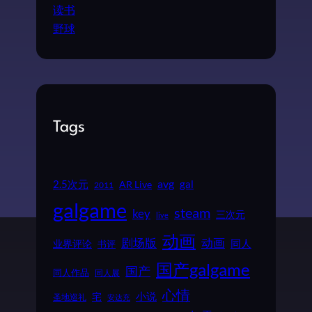
读书
野球
Tags
2.5次元
avg
gal
AR Live
2011
galgame
steam
key
三次元
live
动画
动画
剧场版
同人
业界评论
书评
国产galgame
国产
同人作品
同人展
心情
小说
宅
圣地巡礼
安达充