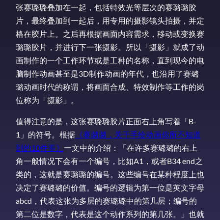
张赛璐璐叠加在一起，包括特效光等层次的赛璐璐胶
片，最终叠加到一起后，用专用的摄影镜头拍摄，并定
格在胶片上。之后再根据画面内容需求，移动或变换赛
璐璐胶片，并进行下一张摄影。所以「摄影」就成了动
画制作的一个工作环节或是工种的名称，直到现今的电
脑制作动画甚至是3D制作动画的年代，也沿用了赛璐
璐动画时代的称谓，将画面合成、特效制作等工作的岗
位称为「摄影」。
值得注意的是，这张赛璐璐胶片正面右上角写着「B-
1」的符号。根据
《赛璐璐，关于手绘动画你所不知道
到的10件事》
一文中的介绍：「在许多赛璐璐的右上
角一般情况下会有一个编号，比如A1，或者B34 end之
类的，这就是赛璐璐的编号。这些编号在某种程度上也
决定了赛璐璐的价值。编号的逻辑为第一位是英文字母
abcd，代表这张为多层的赛璐璐中的第几层；编号的
第二位是数字，代表是这个动作系列的第几张。」也就