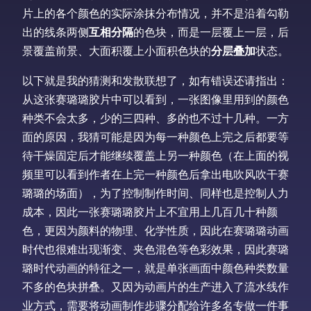
片上的各个颜色的实际涂抹分布情况，并不是沿着勾勒
出的线条两侧
互相分隔
的色块，而是一层覆上一层，后
景覆盖前景、大面积覆上小面积色块的
分层叠加
状态。
以下就是我的猜测和发散联想了，如有错误还请指出：
从这张赛璐璐胶片中可以看到，一张图像里用到的颜色
种类不会太多，少的三四种、多的也不过十几种。一方
面的原因，我猜可能是因为每一种颜色上完之后都要等
待干燥固定后才能继续覆盖上另一种颜色（在上面的视
频里可以看到作者在上完一种颜色后拿出电吹风吹干赛
璐璐的场面），为了控制制作时间、同样也是控制人力
成本，因此一张赛璐璐胶片上不宜用上几百几十种颜
色，更因为颜料的物理、化学性质，因此在赛璐璐动画
时代也很难出现渐变、夹色混色等色彩效果，因此赛璐
璐时代动画的特征之一，就是单张画面中颜色种类数量
不多的色块拼叠。又因为动画片的生产进入了流水线作
业方式，需要将动画制作步骤分配给许多名专做一件事