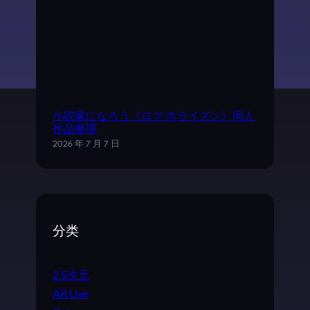
小説家になろう《ログ·ホライズン》同人
作品整理
2026 年 7 月 7 日
分类
2.5次元
AR Live