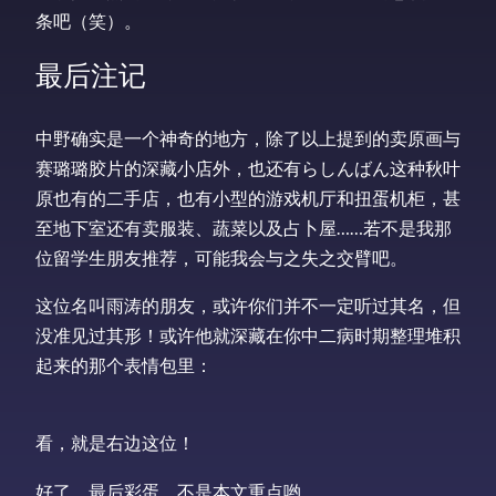
条吧（笑）。
最后注记
中野确实是一个神奇的地方，除了以上提到的卖原画与
赛璐璐胶片的深藏小店外，也还有らしんばん这种秋叶
原也有的二手店，也有小型的游戏机厅和扭蛋机柜，甚
至地下室还有卖服装、蔬菜以及占卜屋……若不是我那
位留学生朋友推荐，可能我会与之失之交臂吧。
这位名叫雨涛的朋友，或许你们并不一定听过其名，但
没准见过其形！或许他就深藏在你中二病时期整理堆积
起来的那个表情包里：
看，就是右边这位！
好了，最后彩蛋，不是本文重点哟。