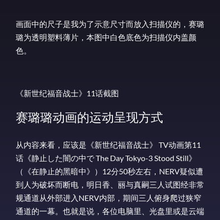
画面中的尺子是我为了示意尺寸而放入扫描仪的，赛璐
璐为透明塑料薄片，本图中白色底色为扫描仪内盖颜
色。
《新世纪福音战士》11话截图
赛璐璐动画的运动呈现方式
从内容来看，应该是《新世纪福音战士》 TV动画第11
话《静止した闇の中で The Day Tokyo-3 Stood Still》
（《在静止的黑暗中》）12分50秒左右，NERV疑似遭
到人为破坏而断电，明日香、丽与真嗣三人试图经非常
规通道从外部进入NERV内部，期间三人俯身爬过狭窄
通道的一幕。也就是说，各位电脑里、光盘里或是云端