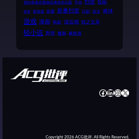
扫雷
投稿
我的青春恋爱物语果然有问题
手游
新番扫雷
棒球
新番
日剧
杂文
新海诚
推理
游戏
漫画
读后感
电影
轻之文库
轻小说
野球
魔都
麻枝准
#
#
#
#
Copyright 2026 ACG批评. All Rights Reserved.