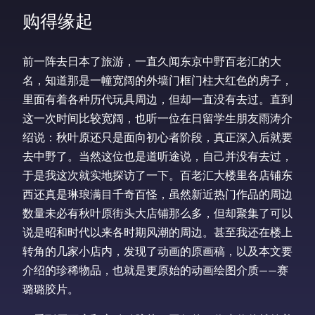
购得缘起
前一阵去日本了旅游，一直久闻东京中野百老汇的大
名，知道那是一幢宽阔的外墙门框门柱大红色的房子，
里面有着各种历代玩具周边，但却一直没有去过。直到
这一次时间比较宽阔，也听一位在日留学生朋友雨涛介
绍说：秋叶原还只是面向初心者阶段，真正深入后就要
去中野了。当然这位也是道听途说，自己并没有去过，
于是我这次就实地探访了一下。百老汇大楼里各店铺东
西还真是琳琅满目千奇百怪，虽然新近热门作品的周边
数量未必有秋叶原街头大店铺那么多，但却聚集了可以
说是昭和时代以来各时期风潮的周边。甚至我还在楼上
转角的几家小店内，发现了动画的原画稿，以及本文要
介绍的珍稀物品，也就是更原始的动画绘图介质——赛
璐璐胶片。