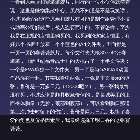
一看到原画店和赛璐璐胶片，同行的一位小伙伴就笑着
说：这里是赃物集散中心。虽然不知道是不是玩笑话，
不过据她介绍这些原画和胶片有可能是制作组管理不慎
或动画公司解散后，被人盗窃而出的。不管怎样，至少
我是在正规的店铺里购买的。我买到的这家店铺里，有
好几个书柜里放着一个个蓝色的A4文件夹，里面都是
一页一页的赛璐璐胶片。每个文件夹大概30～40张赛
璐璐，《新世纪福音战士》的大概占了一个半文件夹：
一个是EVA单独一个文件夹，另一半是与GAINAX动画
作品混在一起。其实我看中两张，一张是本文展示的这
张，售价是一万多日元（12000吧？）。另一张我最终
没有买，不过应该是颇具收藏价值的，是葛城美里的正
面裸体胸像（无脸，颈部到腹部），可以看到胸口那道
第二次冲击时留下的伤疤，售价是两万日元。权衡了喜
爱的角色及价格因素后，我最终选择了明日香的这张赛
璐璐。