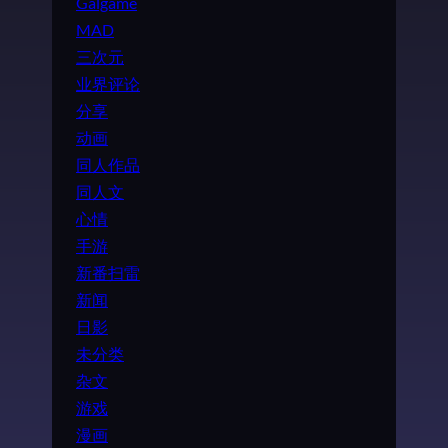
Galgame
MAD
三次元
业界评论
分享
动画
同人作品
同人文
心情
手游
新番扫雷
新闻
日影
未分类
杂文
游戏
漫画