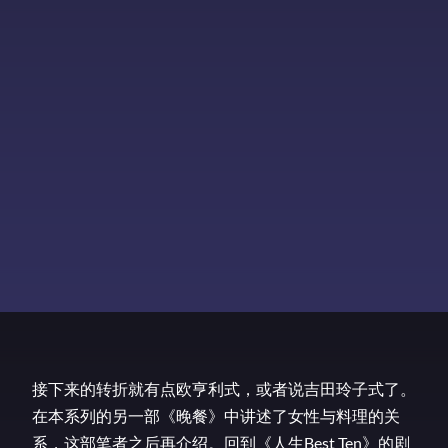
接下来的转折就有点欧亨利式，或者说吉田玲子式了。
在本系列的另一部《晚餐》中讲述了女性与料理的关
系，这部笔者之后再介绍。回到《人生Best Ten》的剧