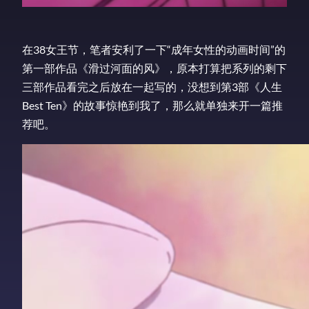
在38女王节，笔者安利了一下“成年女性的动画时间”的
第一部作品《滑过河面的风》，原本打算把系列的剩下
三部作品看完之后放在一起写的，没想到第3部《人生
Best Ten》的故事惊艳到我了，那么就单独来开一篇推
荐吧。