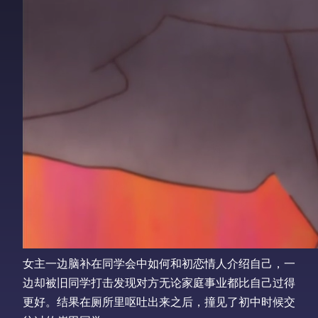
女主一边脑补在同学会中如何和初恋情人介绍自己，一
边却被旧同学打击发现对方无论家庭事业都比自己过得
更好。结果在厕所里呕吐出来之后，撞见了初中时候交