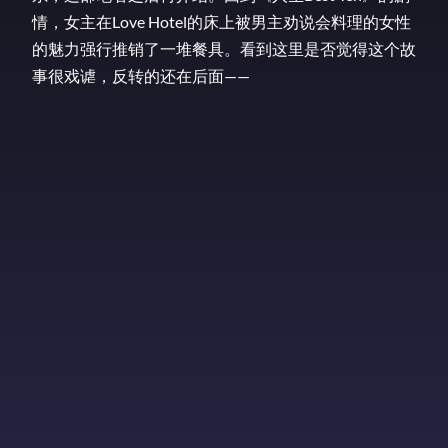
情，女主在Love Hotel的床上被男主劝说会料理的女性
的魅力强行推销了一堆餐具。看到这里是否觉得这个故
事很戏谑，反转的还在后面——