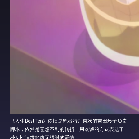
《人生Best Ten》依旧是笔者特别喜欢的吉田玲子负责
脚本，依然是意想不到的转折，用戏谑的方式表达了一
种女性追求的虚无缥缈的爱情。