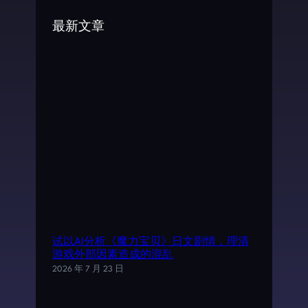
c
最新文章
h
试以AI分析《魔力宝贝》日文剧情，理清
游戏外部因素造成的混乱
2026 年 7 月 23 日