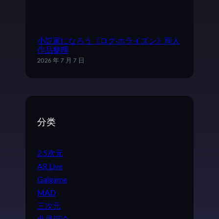
小説家になろう《ログ·ホライズン》同人
作品整理
2026 年 7 月 7 日
分类
2.5次元
AR Live
Galgame
MAD
三次元
业界评论