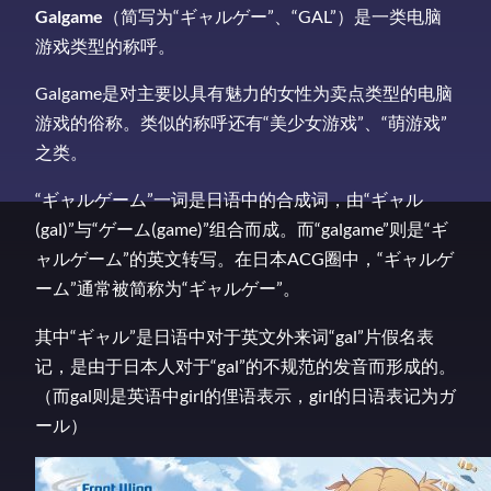
Galgame
（简写为“ギャルゲー”、“GAL”）是一类电脑
游戏类型的称呼。
Galgame是对主要以具有魅力的女性为卖点类型的电脑
游戏的俗称。类似的称呼还有“美少女游戏”、“萌游戏”
之类。
“ギャルゲーム”一词是日语中的合成词，由“ギャル
(gal)”与“ゲーム(game)”组合而成。而“galgame”则是“ギ
ャルゲーム”的英文转写。在日本ACG圈中，“ギャルゲ
ーム”通常被简称为“ギャルゲー”。
其中“ギャル”是日语中对于英文外来词“gal”片假名表
记，是由于日本人对于“gal”的不规范的发音而形成的。
（而gal则是英语中girl的俚语表示，girl的日语表记为ガ
ール）