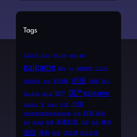
Tags
2.5次元
avg
gal
AR Live
2011
galgame
steam
key
三次元
live
动画
动画
剧场版
同人
业界评论
书评
国产galgame
国产
同人作品
同人展
心情
小说
宅
圣地巡礼
安达充
扫雷
投稿
我的青春恋爱物语果然有问题
手游
新番扫雷
棒球
新番
日剧
杂文
新海诚
推理
游戏
漫画
读后感
电影
轻之文库