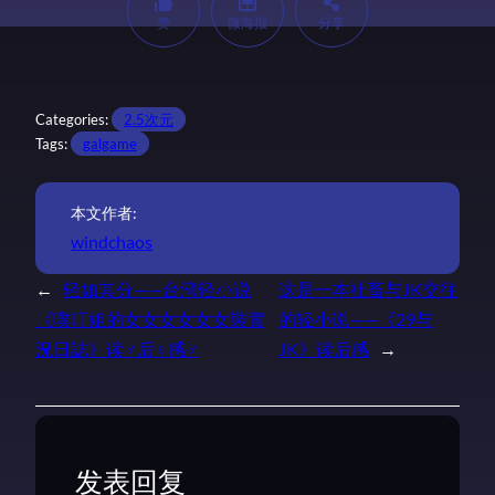
赞
微海报
分享
Categories:
2.5次元
Tags:
galgame
本文作者:
windchaos
←
轻如其分——台湾轻小说
这是一本社畜与JK交往
《噗叮姐的女女女女女女裝實
的轻小说——《29与
況日誌》读♂后♀感♂
JK》读后感
→
发表回复