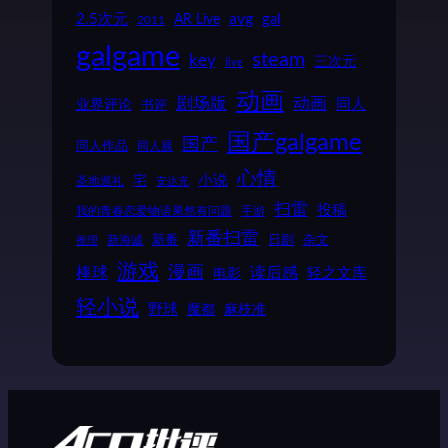
2.5次元
AR Live
avg
gal
2011
galgame
steam
key
三次元
live
动画
动画
剧场版
同人
业界评论
书评
国产galgame
国产
同人作品
同人展
心情
小说
宅
圣地巡礼
安达充
扫雷
投稿
我的青春恋爱物语果然有问题
手游
新番扫雷
新番
日剧
新海诚
杂文
推理
游戏
漫画
棒球
读后感
轻之文库
电影
轻小说
野球
魔都
麻枝准