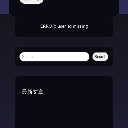
ERROR: user_id missing
S
Search
e
a
r
c
最新文章
h