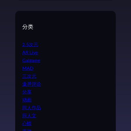
分类
2.5次元
AR Live
Galgame
MAD
三次元
业界评论
分享
动画
同人作品
同人文
心情