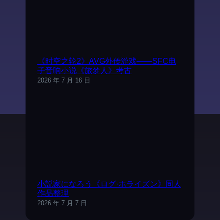
《时空之轮2》AVG外传游戏——SFC电
子音响小说《旅梦人》考古
2026 年 7 月 16 日
小説家になろう《ログ·ホライズン》同人
作品整理
2026 年 7 月 7 日