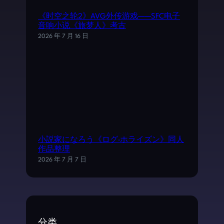
《时空之轮2》AVG外传游戏——SFC电子
音响小说《旅梦人》考古
2026 年 7 月 16 日
小説家になろう《ログ·ホライズン》同人
作品整理
2026 年 7 月 7 日
分类