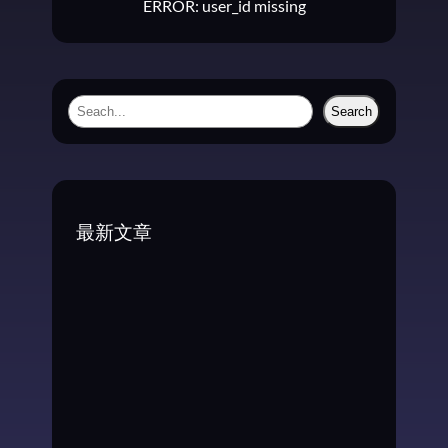
ERROR: user_id missing
S
Search
e
a
r
c
最新文章
h