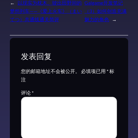
←
以现实为枕木、驶出田野间的
Galgame开发笔记
梦想列车——《爱上火车》（まい
（3）如何创造充满
てつ）共通线通关简评
魅力的角色
→
发表回复
您的邮箱地址不会被公开。
必填项已用
*
标
注
评论
*