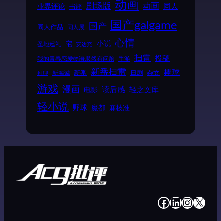
动画
动画
剧场版
同人
业界评论
书评
国产galgame
国产
同人作品
同人展
心情
小说
宅
圣地巡礼
安达充
扫雷
投稿
我的青春恋爱物语果然有问题
手游
新番扫雷
棒球
新番
日剧
杂文
新海诚
推理
游戏
漫画
读后感
电影
轻之文库
轻小说
野球
魔都
麻枝准
#
#
#
#