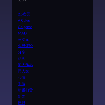
2.5次元
AR Live
Galgame
MAD
三次元
业界评论
分享
动画
同人作品
同人文
心情
手游
新番扫雷
新闻
日影