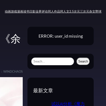
动画
游戏
漫画
读书
日影
业界评论
同人作品
同人文
2.5次元
三次元
杂文
野球
ERROR: user_id missing
油《余
S
Search
e
者：
WINDCHAOS
a
r
c
最新文章
h
试以AI分析《魔力