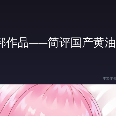
邦作品——简评国产黄
本文作