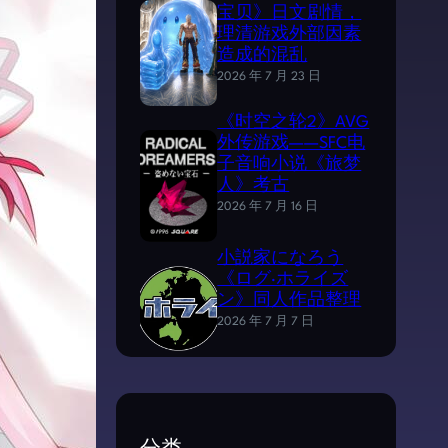
宝贝》日文剧情，
理清游戏外部因素
造成的混乱
2026 年 7 月 23 日
《时空之轮2》AVG
外传游戏——SFC电
子音响小说《旅梦
人》考古
2026 年 7 月 16 日
小説家になろう
《ログ·ホライズ
ン》同人作品整理
2026 年 7 月 7 日