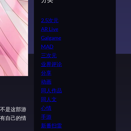
分类
2.5次元
AR Live
Galgame
MAD
三次元
业界评论
分享
动画
同人作品
同人文
心情
不是这部游
手游
有自己的情
新番扫雷