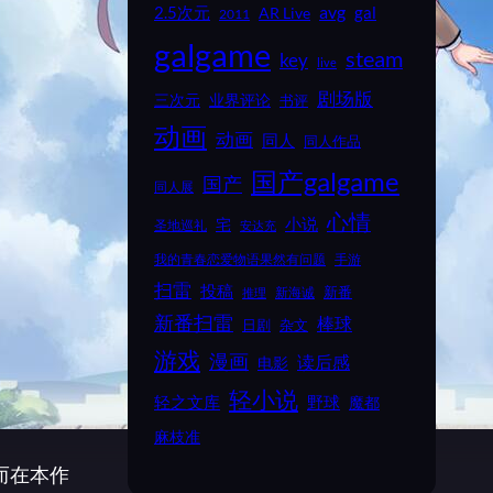
2.5次元
avg
gal
AR Live
2011
galgame
steam
key
live
剧场版
业界评论
三次元
书评
动画
动画
同人
同人作品
国产galgame
国产
同人展
心情
小说
宅
圣地巡礼
安达充
我的青春恋爱物语果然有问题
手游
扫雷
投稿
新番
新海诚
推理
新番扫雷
棒球
日剧
杂文
游戏
漫画
读后感
电影
轻小说
野球
轻之文库
魔都
麻枝准
而在本作