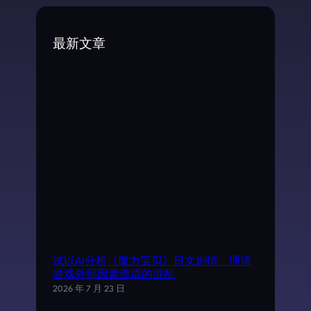
r
c
最新文章
h
试以AI分析《魔力宝贝》日文剧情，理清
游戏外部因素造成的混乱
2026 年 7 月 23 日