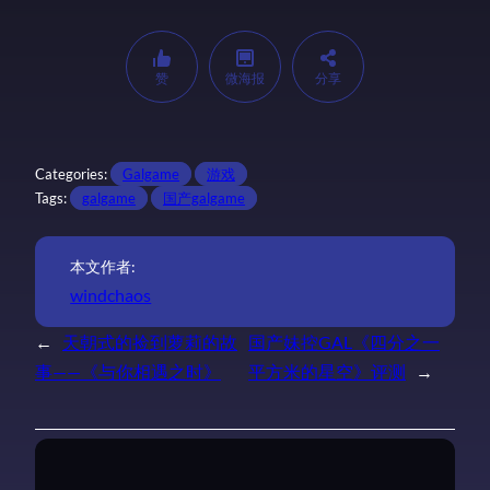
赞
微海报
分享
Categories:
Galgame
游戏
Tags:
galgame
国产galgame
本文作者:
windchaos
←
天朝式的捡到萝莉的故
国产妹控GAL《四分之一
事——《与你相遇之时》
平方米的星空》评测
→