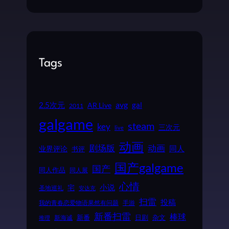
Tags
2.5次元
avg
gal
AR Live
2011
galgame
steam
key
三次元
live
动画
动画
剧场版
同人
业界评论
书评
国产galgame
国产
同人作品
同人展
心情
小说
宅
圣地巡礼
安达充
扫雷
投稿
我的青春恋爱物语果然有问题
手游
新番扫雷
棒球
新番
日剧
杂文
新海诚
推理