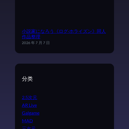
小説家になろう《ログ·ホライズン》同人
作品整理
2026 年 7 月 7 日
分类
2.5次元
AR Live
Galgame
MAD
三次元