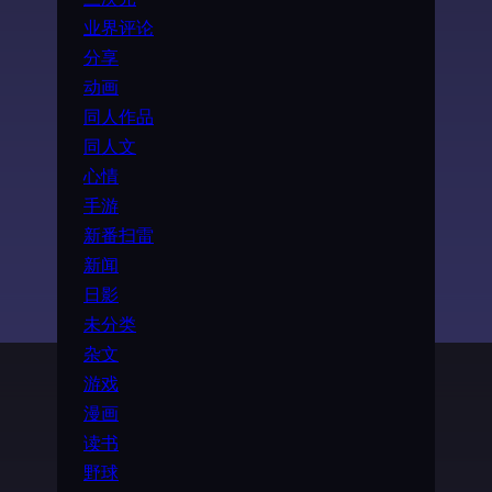
业界评论
分享
动画
同人作品
同人文
心情
手游
新番扫雷
新闻
日影
未分类
杂文
游戏
漫画
读书
野球