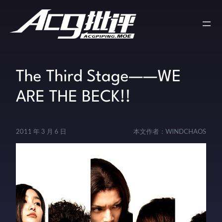
The Third Stage——WE
ARE THE BECK!!
2011 年 3 月 6 日
本文作者：
WINDCHAOS