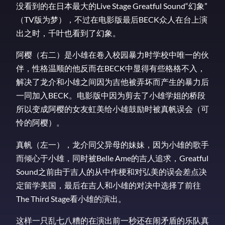
没看到的在日本最大的Live Stage Greatful Sound“幻象”
（TV版为梦），不过在电影版最后BECK众人在台上演
出之时，千叶也看到了幻象。
阿樱（右二）是小雄在卷入校园暴力时学校中唯一的伙
伴，性格温顺的他反而在BECK中显得有些格格不入，
解决了龙介和小雄之间因为吉他被弄坏而产生的暴力后
一同加入BECK。电影版中因为剪去了小雄学姐的桥段
所以变成阿樱的女友虹美给小雄鼓励时被真帆误会（可
怜的阿樱）。
真帆（左一），龙介同父异母的妹妹，因为小雄的歌手
而倾心于小雄，同时被Belle Ame的吉人追求，Greatful
Sound之前由于吉人的从中作梗和对弘美的误会差点决
定留学美国，最后在吉人和小雄的对决中选择了前往
The Third Stage看小雄的演出。
这样一只乱七八糟的在演出前一秒还在闹矛盾的乐队真