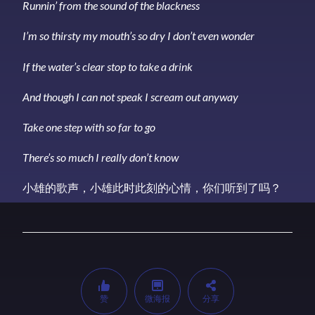
Runnin’ from the sound of the blackness
I’m so thirsty my mouth’s so dry I don’t even wonder
If the water’s clear stop to take a drink
And though I can not speak I scream out anyway
Take one step with so far to go
There’s so much I really don’t know
小雄的歌声，小雄此时此刻的心情，你们听到了吗？
赞
微海报
分享