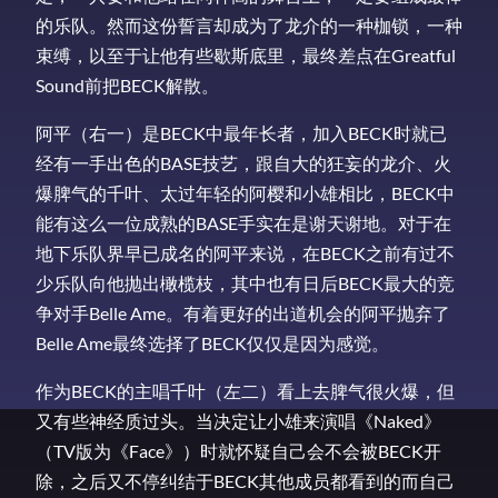
的乐队。然而这份誓言却成为了龙介的一种枷锁，一种
束缚，以至于让他有些歇斯底里，最终差点在Greatful
Sound前把BECK解散。
阿平（右一）是BECK中最年长者，加入BECK时就已
经有一手出色的BASE技艺，跟自大的狂妄的龙介、火
爆脾气的千叶、太过年轻的阿樱和小雄相比，BECK中
能有这么一位成熟的BASE手实在是谢天谢地。对于在
地下乐队界早已成名的阿平来说，在BECK之前有过不
少乐队向他抛出橄榄枝，其中也有日后BECK最大的竞
争对手Belle Ame。有着更好的出道机会的阿平抛弃了
Belle Ame最终选择了BECK仅仅是因为感觉。
作为BECK的主唱千叶（左二）看上去脾气很火爆，但
又有些神经质过头。当决定让小雄来演唱《Naked》
（TV版为《Face》）时就怀疑自己会不会被BECK开
除，之后又不停纠结于BECK其他成员都看到的而自己