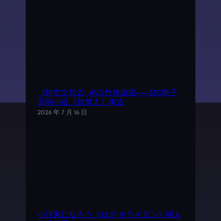
《时空之轮2》AVG外传游戏——SFC电子
音响小说《旅梦人》考古
2026 年 7 月 16 日
小説家になろう《ログ·ホライズン》同人