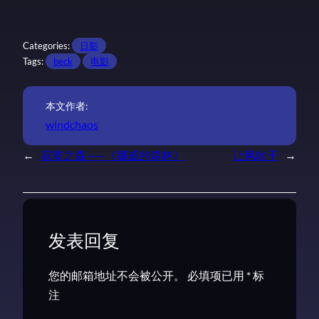
Categories:
日影
Tags:
beck
电影
本文作者:
windchaos
←
寂寞之森——《挪威的森林》
让风吹干
→
发表回复
您的邮箱地址不会被公开。
必填项已用
*
标
注