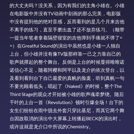
的大丈夫吗？没关系，因为有我们的主角小雄在。小雄
在电影版中并没有TV动画中刻画的那么完美，电影版
中没有提到他的绝对音感，反而看到的是几个月来吉他
不离手的练习，直至手磨出血了还不放弃练习。（顺带
一提当年笔者拿着隔壁寝室的吉他弹到手痛就不弹了=
=）在Greatful Sound的演出中虽然也是小雄一人独自
上台，但小雄并没有像TV版那样靠一己之力靠自己的
歌声就撑起的整个舞台。反倒是上台的时候显得唯唯诺
诺信心不足，随着阿樱和阿平以及龙介的依次登台，以
及看到看到台下自己最爱的真帆的脸庞，听到真帆一句
不要光顾着低头，唱起了《Naked》的时候，整个The
Third Stage的观众才开始被小雄的歌声魂牵梦绕。随后
千叶的上台一首《Revolution》顿时引爆全场！台下的
女生们纷纷在雨中脱去外套只穿比基尼，而其它两个舞
台因故取消的演出中大屏幕上转播起BECK的演出时，
或许这就是龙介口中所说的Chemistry。