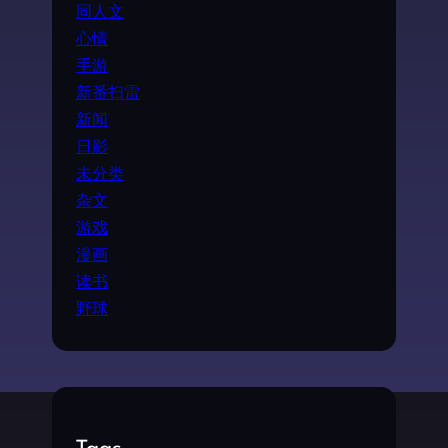
同人文
心情
手游
新番扫雷
新闻
日影
未分类
杂文
游戏
漫画
读书
野球