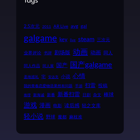
Tags
2.5次元
avg
gal
AR Live
2011
galgame
steam
key
三次元
live
动画
动画
剧场版
同人
业界评论
书评
国产galgame
国产
同人作品
同人展
心情
小说
宅
圣地巡礼
安达充
扫雷
投稿
我的青春恋爱物语果然有问题
手游
新番扫雷
棒球
新番
日剧
杂文
新海诚
推理
游戏
漫画
读后感
电影
轻之文库
轻小说
野球
魔都
麻枝准