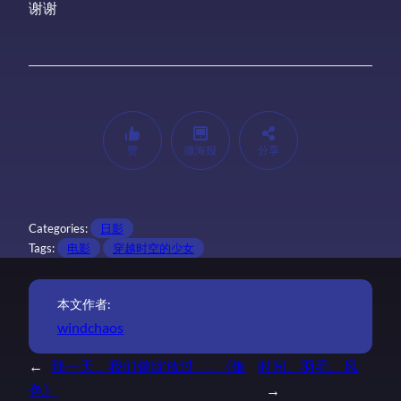
谢谢 
赞
微海报
分享
Categories:
日影
Tags:
电影
穿越时空的少女
本文作者:
windchaos
←
那一天，我们曾绽放过——《银
时间、羽毛、风
色》
→