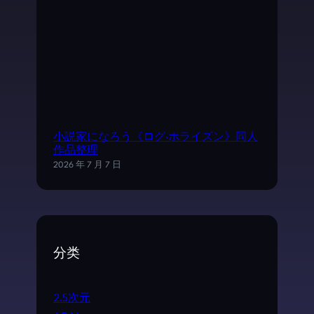
小説家になろう《ログ·ホライズン》同人
作品整理
2026 年 7 月 7 日
分类
2.5次元