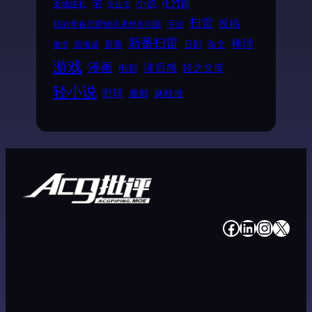
心情
小说
宅
圣地巡礼
安达充
扫雷
投稿
我的青春恋爱物语果然有问题
手游
新番扫雷
棒球
新番
日剧
杂文
新海诚
推理
游戏
漫画
读后感
电影
轻之文库
轻小说
野球
魔都
麻枝准
#
#
#
#