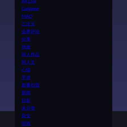
AR Live
Galgame
MAD
三次元
业界评论
分享
动画
同人作品
同人文
心情
手游
新番扫雷
新闻
日影
未分类
杂文
游戏