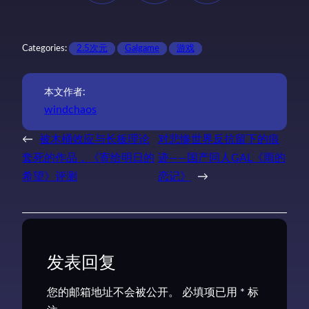
Categories:
2.5次元
Galgame
游戏
本文作者:
windchaos
←
被木桶效应与长板理论
对悲惨世界反抗留下的痕
套死的作品，《寄给明日的
迹——国产同人GAL《雨的
希望》评测
恋记》
→
发表回复
您的邮箱地址不会被公开。
必填项已用
*
标