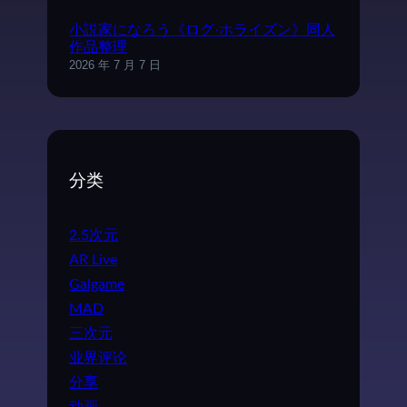
小説家になろう《ログ·ホライズン》同人
作品整理
2026 年 7 月 7 日
分类
2.5次元
AR Live
Galgame
MAD
三次元
业界评论
分享