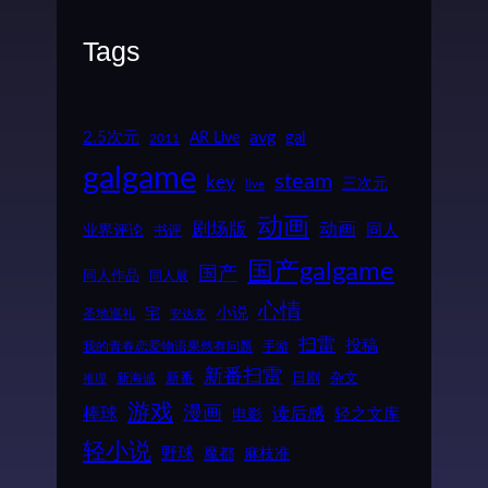
Tags
2.5次元
AR Live
avg
gal
2011
galgame
steam
key
三次元
live
动画
动画
剧场版
同人
业界评论
书评
国产galgame
国产
同人作品
同人展
心情
小说
宅
圣地巡礼
安达充
扫雷
投稿
我的青春恋爱物语果然有问题
手游
新番扫雷
新番
日剧
新海诚
杂文
推理
游戏
漫画
棒球
读后感
轻之文库
电影
轻小说
野球
魔都
麻枝准