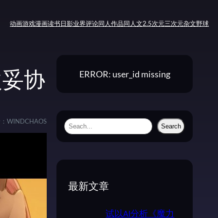
动画
游戏
漫画
读书
日影
业界评论
同人作品
同人文
2.5次元
三次元
杂文
野球
ERROR: user_id missing
次妥协
者：
WINDCHAOS
S
Search
e
a
r
c
最新文章
h
试以AI分析《魔力