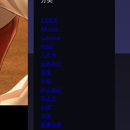
分类
2.5次元
AR Live
Galgame
MAD
三次元
业界评论
分享
动画
同人作品
同人文
心情
手游
新番扫雷