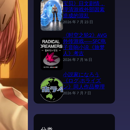
宝贝》日文剧情，
理清游戏外部因素
造成的混乱
2026 年 7 月 23 日
《时空之轮2》AVG
外传游戏——SFC电
子音响小说《旅梦
人》考古
2026 年 7 月 16 日
小説家になろう
《ログ·ホライズ
ン》同人作品整理
2026 年 7 月 7 日