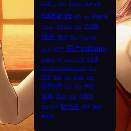
2.5次元
avg
gal
AR Live
2011
galgame
steam
key
live
剧场版
业界评论
三次元
书评
动画
动画
同人
同人作品
国产galgame
国产
同人展
心情
小说
宅
圣地巡礼
安达充
我的青春恋爱物语果然有问题
手游
扫雷
投稿
新番
新海诚
推理
新番扫雷
棒球
日剧
杂文
游戏
漫画
读后感
电影
轻小说
野球
轻之文库
魔都
麻枝准