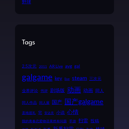
野球
Tags
2.5次元
avg
gal
AR Live
2011
galgame
steam
key
三次元
live
动画
动画
剧场版
同人
业界评论
书评
国产galgame
国产
同人作品
同人展
心情
小说
宅
圣地巡礼
安达充
扫雷
投稿
我的青春恋爱物语果然有问题
手游
新番扫雷
棒球