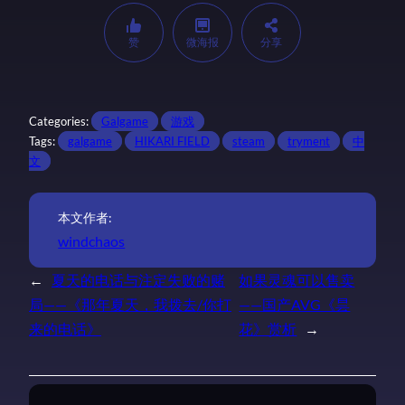
赞
微海报
分享
Categories:
Galgame
游戏
Tags:
galgame
HIKARI FIELD
steam
tryment
中
文
本文作者:
windchaos
←
夏天的电话与注定失败的赌
如果灵魂可以售卖
局——《那年夏天，我拨去/你打
——国产AVG《昙
来的电话》
花》赏析
→