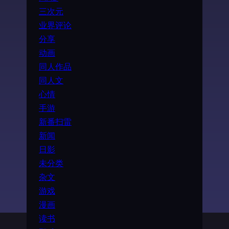
三次元
业界评论
分享
动画
同人作品
同人文
心情
手游
新番扫雷
新闻
日影
未分类
杂文
游戏
漫画
读书