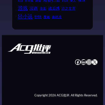
新番
日剧
杂文
新海诚
推理
游戏
漫画
读后感
电影
轻之文库
轻小说
野球
魔都
麻枝准
#
#
#
#
Copyright 2026 ACG批评. All Rights Reserved.