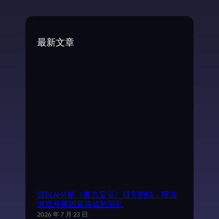
a
r
c
最新文章
h
试以AI分析《魔力宝贝》日文剧情，理清
游戏外部因素造成的混乱
2026 年 7 月 23 日