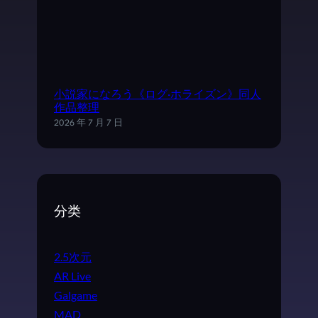
小説家になろう《ログ·ホライズン》同人
作品整理
2026 年 7 月 7 日
分类
2.5次元
AR Live
Galgame
MAD