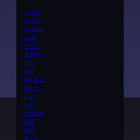
2.5次元
AR Live
Galgame
MAD
三次元
业界评论
分享
动画
同人作品
同人文
心情
手游
新番扫雷
新闻
日影
未分类