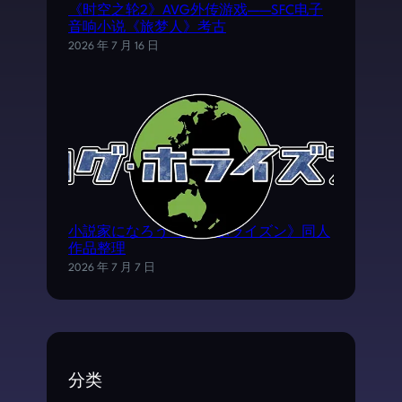
《时空之轮2》AVG外传游戏——SFC电子
音响小说《旅梦人》考古
2026 年 7 月 16 日
小説家になろう《ログ·ホライズン》同人
作品整理
2026 年 7 月 7 日
分类