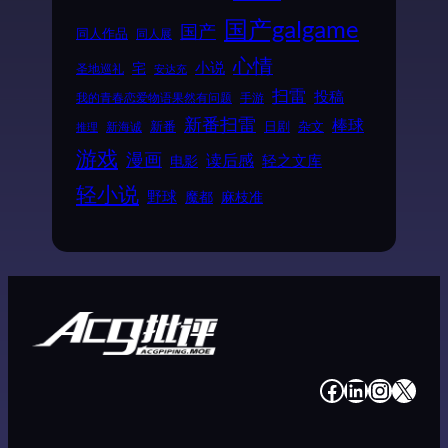
国产galgame
国产
同人作品
同人展
心情
小说
宅
圣地巡礼
安达充
扫雷
投稿
我的青春恋爱物语果然有问题
手游
新番扫雷
棒球
新番
日剧
杂文
新海诚
推理
游戏
漫画
读后感
电影
轻之文库
轻小说
野球
魔都
麻枝准
#
#
#
#