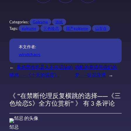
Categories:
Galgame
游戏
Tags:
galgame
三色绘恋
国产galgame
山百合
本文作者:
windchaos
←
果然悲伤也是人不可或缺的
残酷的童话与虚幻的
情感——《十天的温度》
梦——徒花异谭
→
《 “在禁断伦理反复横跳的选择——《三
色绘恋S》全方位赏析” 》 有 3 条评论
邹忌