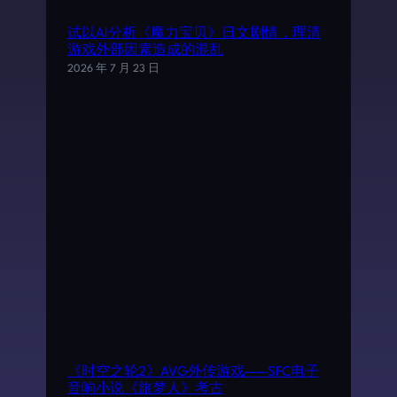
试以AI分析《魔力宝贝》日文剧情，理清
游戏外部因素造成的混乱
2026 年 7 月 23 日
《时空之轮2》AVG外传游戏——SFC电子
音响小说《旅梦人》考古