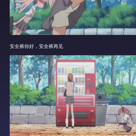
安全裤你好，安全裤再见