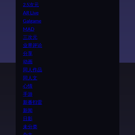
2.5次元
AR Live
Galgame
MAD
三次元
业界评论
分享
动画
同人作品
同人文
心情
手游
新番扫雷
新闻
日影
未分类
杂文