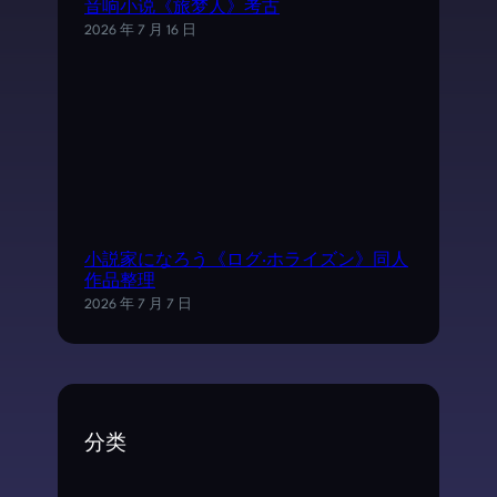
音响小说《旅梦人》考古
2026 年 7 月 16 日
小説家になろう《ログ·ホライズン》同人
作品整理
2026 年 7 月 7 日
分类