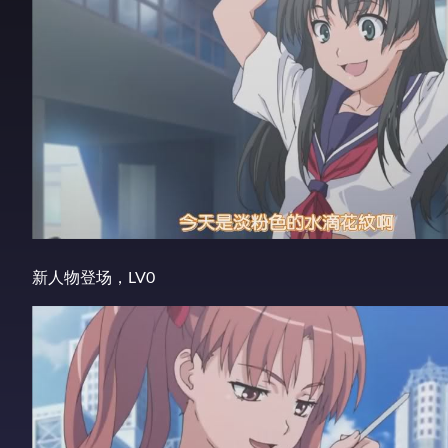
新人物登场，LV0