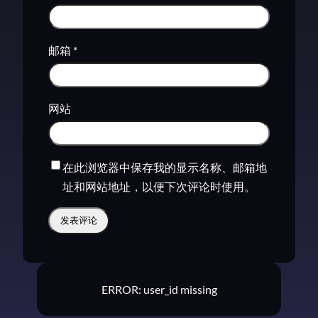
邮箱
*
网站
在此浏览器中保存我的显示名称、邮箱地
址和网站地址，以便下次评论时使用。
ERROR: user_id missing