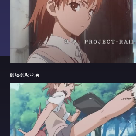
御坂御坂登场