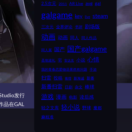
2.5次元
avg
gal
AR Live
2011
galgame
steam
key
live
剧场版
业界评论
三次元
书评
动画
动画
同人
同人作品
国产galgame
国产
同人展
心情
小说
宅
圣地巡礼
安达充
我的青春恋爱物语果然有问题
手游
扫雷
投稿
新番
新海诚
推理
新番扫雷
棒球
日剧
杂文
udio发行
游戏
漫画
读后感
电影
品在GAL
轻小说
野球
轻之文库
魔都
麻枝准