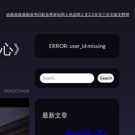
动画
游戏
漫画
读书
日影
业界评论
同人作品
同人文
2.5次元
三次元
杂文
野球
ERROR: user_id missing
墨心》
S
Search
e
者：
WINDCHAOS
a
r
c
最新文章
h
试以AI分析《魔力