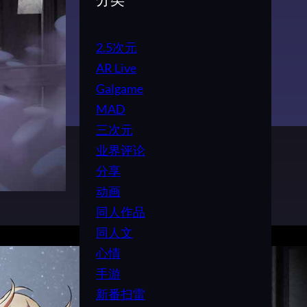
分类
2.5次元
AR Live
Galgame
MAD
三次元
业界评论
分享
动画
同人作品
同人文
心情
手游
新番扫雷