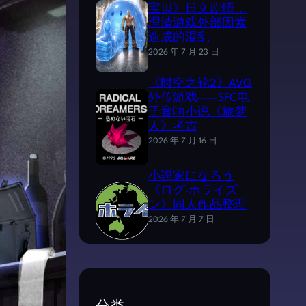
宝贝》日文剧情，
理清游戏外部因素
造成的混乱
2026 年 7 月 23 日
《时空之轮2》AVG
外传游戏——SFC电
子音响小说《旅梦
人》考古
2026 年 7 月 16 日
小説家になろう
《ログ·ホライズ
ン》同人作品整理
2026 年 7 月 7 日