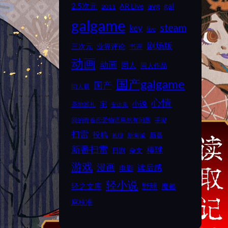
2.5次元
avg
gal
AR Live
2011
galgame
steam
key
live
剧场版
业界评论
三次元
书评
动画
动画
同人
同人作品
国产galgame
国产
同人展
心情
小说
宅
圣地巡礼
安达充
我的青春恋爱物语果然有问题
手游
扫雷
投稿
新番
新海诚
推理
新番扫雷
棒球
日剧
杂文
游戏
漫画
读后感
电影
轻小说
野球
轻之文库
魔都
麻枝准