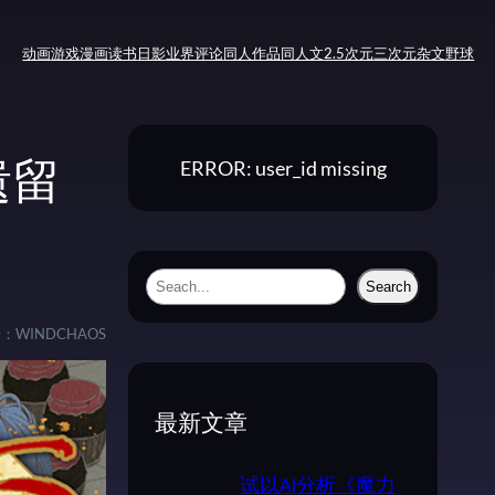
动画
游戏
漫画
读书
日影
业界评论
同人作品
同人文
2.5次元
三次元
杂文
野球
ERROR: user_id missing
遗留
S
Search
e
者：
WINDCHAOS
a
r
c
最新文章
h
试以AI分析《魔力