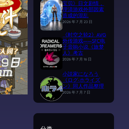
宝贝》日文剧情，
理清游戏外部因素
造成的混乱
2026 年 7 月 23 日
《时空之轮2》AVG
外传游戏——SFC电
子音响小说《旅梦
人》考古
2026 年 7 月 16 日
小説家になろう
《ログ·ホライズ
ン》同人作品整理
2026 年 7 月 7 日