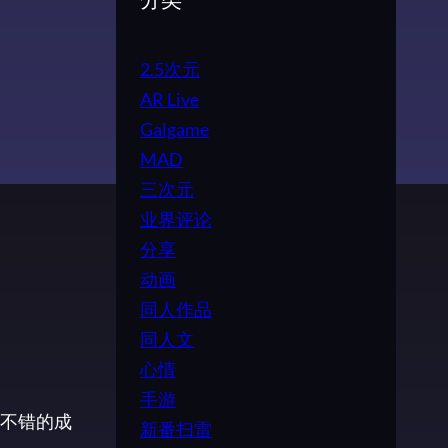
分类
2.5次元
AR Live
Galgame
MAD
三次元
业界评论
分享
动画
同人作品
同人文
心情
手游
不错的成
新番扫雷