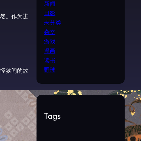
新闻
日影
然。作为进
未分类
杂文
游戏
漫画
读书
野球
怪狭间的故
Tags