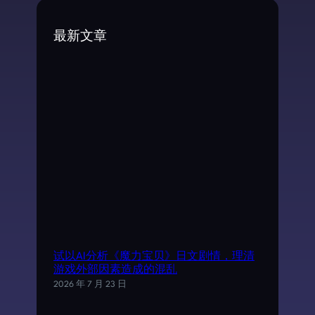
r
c
最新文章
h
试以AI分析《魔力宝贝》日文剧情，理清
游戏外部因素造成的混乱
2026 年 7 月 23 日