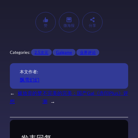
赞
微海报
分享
Categories:
2.5次元
Galgame
业界评论
本文作者:
飘雪幻幻
←
被放弃的梦
不完美的完美：国产Gal《赤印Plus》评
想
测
→