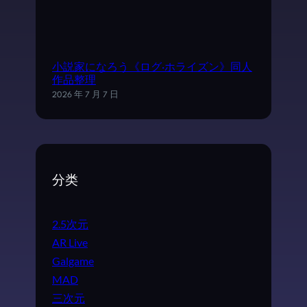
小説家になろう《ログ·ホライズン》同人
作品整理
2026 年 7 月 7 日
分类
2.5次元
AR Live
Galgame
MAD
三次元