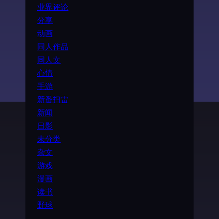
业界评论
分享
动画
同人作品
同人文
心情
手游
新番扫雷
新闻
日影
未分类
杂文
游戏
漫画
读书
野球