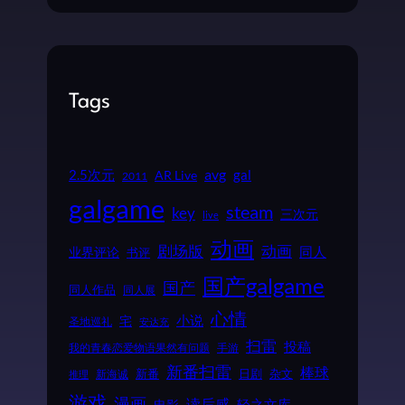
Tags
2.5次元
avg
gal
AR Live
2011
galgame
steam
key
三次元
live
动画
动画
剧场版
同人
业界评论
书评
国产galgame
国产
同人作品
同人展
心情
小说
宅
圣地巡礼
安达充
扫雷
投稿
我的青春恋爱物语果然有问题
手游
新番扫雷
棒球
新番
日剧
杂文
新海诚
推理
游戏
漫画
读后感
电影
轻之文库