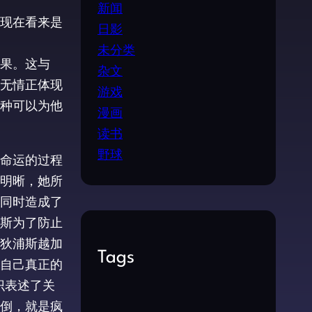
新闻
现在看来是
日影
未分类
果。这与
杂文
无情正体现
游戏
种可以为他
漫画
读书
野球
命运的过程
明晰，她所
同时造成了
斯为了防止
狄浦斯越加
Tags
自己真正的
识表述了关
倒，就是疯