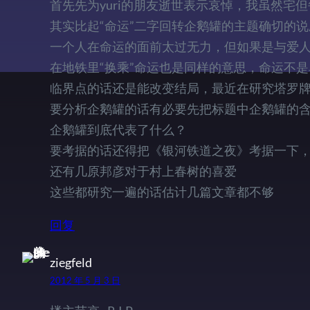
首先先为yuri的朋友逝世表示哀悼，我虽然宅
其实比起“命运”二字回转企鹅罐的主题确切的
一个人在命运的面前太过无力，但如果是与爱
在地铁里“换乘”命运也是同样的意思，命运不
临界点的话还是能改变结局，最近在研究塔罗
要分析企鹅罐的话有必要先把标题中企鹅罐的
企鹅罐到底代表了什么？
要考据的话还得把《银河铁道之夜》考据一下
还有几原邦彦对于村上春树的喜爱
这些都研究一遍的话估计几篇文章都不够
回复
ziegfeld
2012 年 5 月 3 日