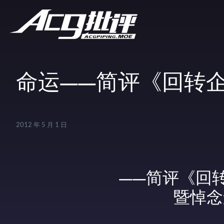
命运——简评《回转
2012 年 5 月 1 日
——简评《回
暨悼念