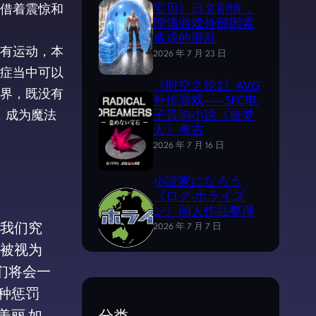
借着震惊和
宝贝》日文剧情，
理清游戏外部因素
造成的混乱
有运动，本
2026 年 7 月 23 日
症当中可以
《时空之轮2》AVG
界，既没有
外传游戏——SFC电
，成为魔法
子音响小说《旅梦
人》考古
2026 年 7 月 16 日
小説家になろう
《ログ·ホライズ
ン》同人作品整理
 我们究
2026 年 7 月 7 日
切被视为
们将会一
种惩罚
美丽 如