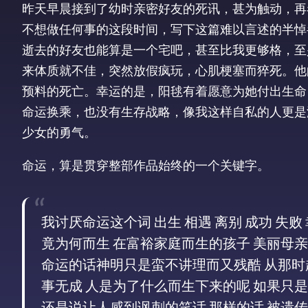
昨天早晨接到了幼时亲密好友的死讯，甚为触动，再
不想做任何事的这段时间，写下这篇难以言述的半悼
逝去的好友也能算是一个宅吧，甚至比我更够格，至
来体质就不佳，突然放假疯玩，心肌梗塞而猝死。他
预料的死亡。幸运的是，阳毬有着愿意为她付出生命
命运换乘，也没有生存战略，像我这样自私的人更是
少女的勇气。
命运，算是贯穿整部作品始终的一个关键字。
我讨厌命运这个词 出生 相遇 离别 成功 失
竟为何而生 在富裕家庭而生的孩子 美丽母
命运的话神明只是蛮不讲理而又残酷 从那时
事无成 人是为了什么而生下来的呢 如果只
还是说让人感到讽刺的笑话 那样的话 被遗