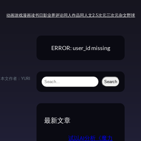
动画
游戏
漫画
读书
日影
业界评论
同人作品
同人文
2.5次元
三次元
杂文
野球
ERROR: user_id missing
本文作者：
YURI
S
Search
e
a
r
c
最新文章
h
试以AI分析《魔力