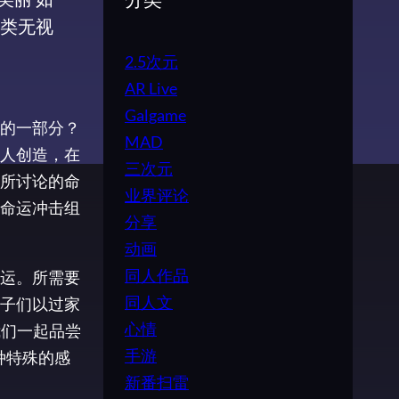
分类
人类无视
2.5次元
AR Live
Galgame
的一部分？
MAD
人创造，在
三次元
所讨论的命
业界评论
命运冲击组
分享
动画
同人作品
运。所需要
同人文
子们以过家
心情
我们一起品尝
手游
种特殊的感
新番扫雷