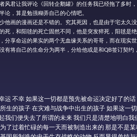
者风君让我评论《回转企鹅罐》的任务我已经拖了多时，
半论，算是勉强糊弄自己的心情吧。
少他画的漫画还是不错的。究其死因，也是由于宅太久没
的死，和阳毬的死亡固然不同，他是突发猝死，阳毬是绝
，分享命运的果实的两个无血缘关系的哥哥，而在现实世
没有将自己的生命分为两半，分给他或是和QB签订契约
败 幸运 不幸 如果这一切都是预先被命运决定好了的话
亲所生的孩子 在灾难与战争中出生的孩子 如果这一
起我们便失去了所谓的未来 我们只是清楚地明白我
是为了过着忙碌的每一天而被制造出来的 那是不是某
传基因所制造的忠于生存战略的动物 反而显得单纯与