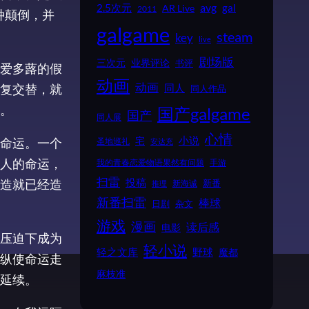
2.5次元
avg
gal
AR Live
2011
种颠倒，并
galgame
steam
key
live
剧场版
业界评论
三次元
书评
爱多蕗的假
动画
动画
复交替，就
同人
同人作品
。
国产galgame
国产
同人展
心情
小说
命运。一个
宅
圣地巡礼
安达充
人的命运，
我的青春恋爱物语果然有问题
手游
扫雷
投稿
造就已经造
新番
新海诚
推理
新番扫雷
棒球
日剧
杂文
游戏
漫画
读后感
电影
压迫下成为
轻小说
野球
轻之文库
魔都
纵使命运走
麻枝准
延续。