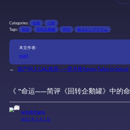
Categories:
动画
心情
Tags:
命运
回转企鹅罐
评论
轮るピングドラム
本文作者:
yuri
←
国产同人GAL推荐——星月夜Seven Tales in Spiral
《 “命运——简评《回转企鹅罐》中的命运
windchaos
2012 年 5 月 1 日