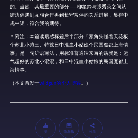
的。当然，其最重要的部分——柳笙鈴与張秀英之间从
街边偶遇到互相合作再到长守常伴的关系进展，显得中
规中矩，符合我的期待。
＊附注：本篇读后感标题后半部分「额角头碰着天花板
个苏北小瘪三、特兹日中混血小姑娘个民国魔都上海情
事」是一句沪语写法，用标准普通话来写的话就是：运
气超好的苏北小混混，和日中混血小姑娘的民国魔都上
海情事。
（本文首发于
wildgun的个人博客
。）
赞
微海报
分享