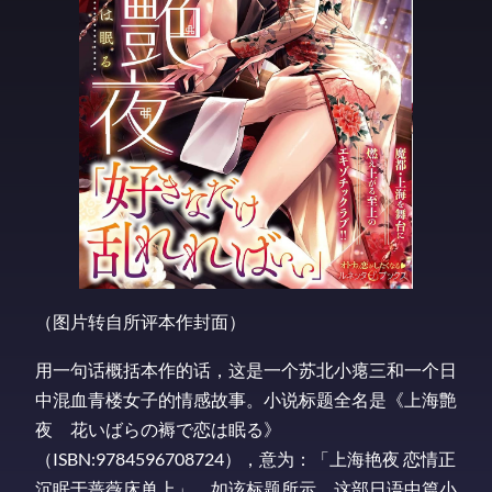
（图片转自所评本作封面）
用一句话概括本作的话，这是一个苏北小瘪三和一个日
中混血青楼女子的情感故事。小说标题全名是《上海艶
夜 花いばらの褥で恋は眠る》
（ISBN:9784596708724），意为：「上海艳夜 恋情正
沉眠于蔷薇床单上」。如该标题所示，这部日语中篇小