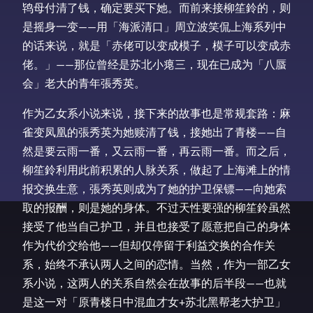
鸨母付清了钱，确定要买下她。而前来接柳笙鈴的，则
是摇身一变——用「海派清口」周立波笑侃上海系列中
的话来说，就是「赤佬可以变成模子，模子可以变成赤
佬。」——那位曾经是苏北小瘪三，现在已成为「八蜃
会」老大的青年張秀英。
作为乙女系小说来说，接下来的故事也是常规套路：麻
雀变凤凰的張秀英为她赎清了钱，接她出了青楼——自
然是要云雨一番，又云雨一番，再云雨一番。而之后，
柳笙鈴利用此前积累的人脉关系，做起了上海滩上的情
报交换生意，張秀英则成为了她的护卫保镖——向她索
取的报酬，则是她的身体。不过天性要强的柳笙鈴虽然
接受了他当自己护卫，并且也接受了愿意把自己的身体
作为代价交给他——但却仅停留于利益交换的合作关
系，始终不承认两人之间的恋情。当然，作为一部乙女
系小说，这两人的关系自然会在故事的后半段——也就
是这一对「原青楼日中混血才女+苏北黑帮老大护卫」