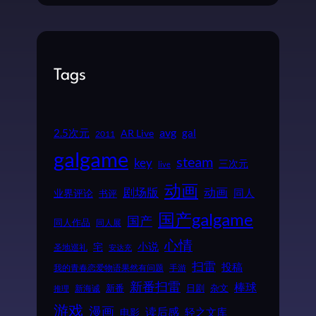
Tags
2.5次元
avg
gal
AR Live
2011
galgame
steam
key
三次元
live
动画
动画
剧场版
同人
业界评论
书评
国产galgame
国产
同人作品
同人展
心情
小说
宅
圣地巡礼
安达充
扫雷
投稿
我的青春恋爱物语果然有问题
手游
新番扫雷
棒球
新番
日剧
杂文
新海诚
推理
游戏
漫画
读后感
电影
轻之文库