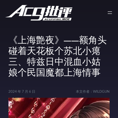
《上海艶夜》——额角头
碰着天花板个苏北小瘪
三、特兹日中混血小姑
娘个民国魔都上海情事
2024 年 7 月 6 日
本文作者：
WILDGUN