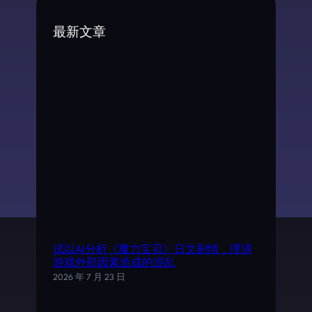
r
c
最新文章
h
试以AI分析《魔力宝贝》日文剧情，理清
游戏外部因素造成的混乱
2026 年 7 月 23 日