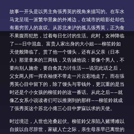
故事一开头是以男主角張秀英的视角来描写的。在车水
马龙呈现一派繁华景象的外滩边，在城市的暗影处却也
有着穷苦人的哀叹。从苏北来沪的孤儿張秀英，正为食
不果腹而犯愁，过着每日乞讨的生活。此时，女神降临
了——日中混血、富贵人家出身的大小姐——柳笙鈴如
天使般降临了。赏了他一个馒头，还有从父亲（日本
人）那里拿来的三两钱，又告诫他说：要像个男人，不
要向别人施舍，要自食其力讨生活——说完此话之后，
父女两人挥一挥衣袖便不带走一片云彩地走了。而在張
秀英心目中留下的，除了馒头与零钱外，更沉重的是当
时还是个小女孩的柳笙鈴的这一番话。从此之后——就
像乙女系小说读者们可以推测到的那样——柳笙鈴就成
了張秀英这个苏北小瘪三心目中梦寐以求的天使。
时过境迁，人世也沧桑起伏。柳笙鈴父亲陷入赌博难以
自拔以自尽辞世，家破人亡之际，亲生母亲早已离世的