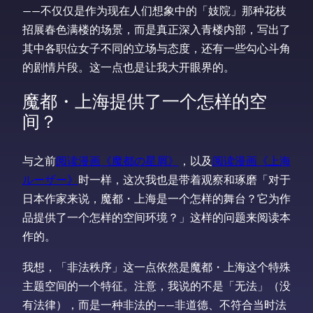
——不仅仅是作为现在人们想象中的「妓院」那种花枝
招展春色满楼的场景，而是真正深入青楼内部，写出了
其中各职位女子不同的立场与态度，还有一些勾心斗角
的剧情片段。这一点也是让我大开眼界的。
魔都・上海提供了一个怎样的空
间？
与之前
阅读漫画《魔都の星屑》
，以及
阅读漫画《上海
ルーザー》
时一样，这次我也是带着观察和琢磨「对于
日本作家来说，魔都・上海是一个怎样的舞台？它为作
品提供了一个怎样的空间环境？」这样的问题来阅读本
作的。
我想，「非法秩序」这一点依然是魔都・上海这个特殊
主题空间的一个特征。注意，我说的不是「无法」（没
有法律），而是一种非法的——非道德、不符合当时法