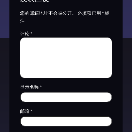
您的邮箱地址不会被公开。
必填项已用
*
标
注
评论
*
显示名称
*
邮箱
*