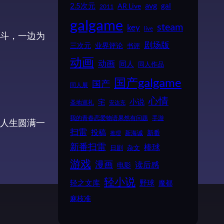
2.5次元
avg
gal
AR Live
2011
galgame
steam
key
live
斗，一边为
剧场版
业界评论
三次元
书评
动画
动画
同人
同人作品
国产galgame
国产
同人展
心情
小说
宅
圣地巡礼
安达充
我的青春恋爱物语果然有问题
手游
人生圆满一
扫雷
投稿
新番
新海诚
推理
新番扫雷
棒球
日剧
杂文
游戏
漫画
读后感
电影
轻小说
野球
轻之文库
魔都
麻枝准