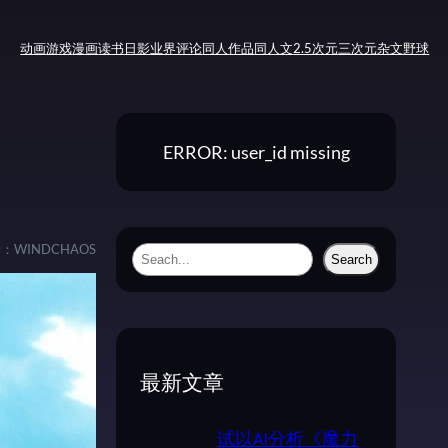
动画
游戏
漫画
读书
日影
业界评论
同人作品
同人文
2.5次元
三次元
杂文
野球
ERROR: user_id missing
者：
WINDCHAOS
S
Search
e
a
r
c
最新文章
h
试以AI分析《魔力