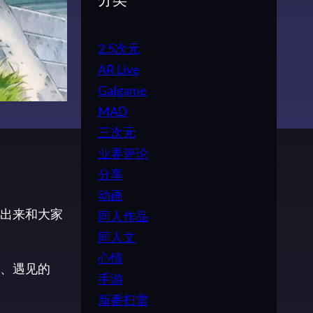
分类
2.5次元
AR Live
Galgame
MAD
三次元
业界评论
分享
动画
出来和大家
同人作品
同人文
心情
、遇见的
手游
新番扫雷