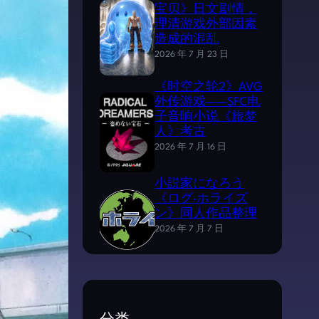
宝贝》日文剧情，
理清游戏外部因素
造成的混乱
2026 年 7 月 23 日
《时空之轮2》AVG
外传游戏——SFC电
子音响小说《旅梦
人》考古
2026 年 7 月 16 日
小説家になろう
《ログ·ホライズ
ン》同人作品整理
2026 年 7 月 7 日