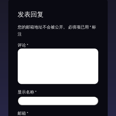
发表回复
您的邮箱地址不会被公开。
必填项已用
*
标
注
评论
*
显示名称
*
邮箱
*