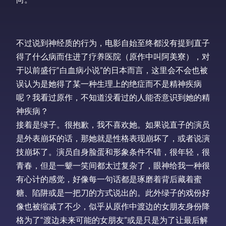
不过说到神经质的行为，电影自始至终都没有提到直子
得了什么病而住进了疗养医院（原作中叫阿美寮），对
于以前盛行“白血病小说”的日本而言，这里会不会也被
误认为是她得了某一种生理上的绝症而不是精神疾病
呢？我看过原作，不知道没看过的人能否意识到她的精
神疾病？
接着是绿子。很抱歉，我不喜欢她。如果说直子的演员
是外表崩坏的话，那她就是性格表现崩坏了，或者说演
技崩坏了。演员自身脸蛋和形象条件不错，很年轻，很
青春，但是一颦一笑间都太过复杂了，眼神给我一种很
有心计的感觉，好像每一句话都是琢磨着背后藏着蜜
糖、陷阱或是一把刀的方式说出的。此外绿子的戏份好
像也被缩减了不少，似乎从原作中渡边的女朋友身份降
格为了“渡边未来可能的女朋友”或是只是为了让最后解