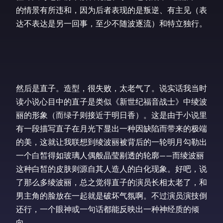
的情景有所违和，因为后者表现的是叛逆、有主见（表
达不表达是另一回事，至少不随波逐流）和特立独行。
然后是直子。造型，很失败，太老气了。说实话我当时
读小说心目中的直子是类似《新世纪福音战士》中绫波
丽的形象（而绿子则接近于明日香）。这是由于小说里
有一段描写直子在月光下显出一种因缺陷而带来的极端
的美，这就让我联想到绫波丽被背后的一轮明月勾勒出
一个白皙得如玻璃人偶般晶莹剔透的轮廓——而绫波丽
这种白皙的皮肤则源自其人造人的白化现象。好吧，说
了那么多绫波丽，总之觉得直子的演员长相太老了，和
男主角的脸放在一起就是破坏气氛啊。不过演员演技倒
还行，一个眼神或一句话都能反映出一种神经质的倾
向。