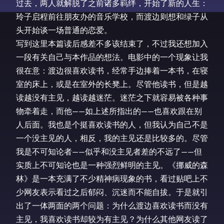
过去，两人就解脱了之前诸多羁绊，开始了新的人生：
玲子启程前往朋友办的音乐学校，而渡边则想和绿子从
头开始谈一场普通的恋爱。
写到这里本篇读后感差不多该结束了，不过我还想加入
一段有关自己与本作品的想法。电影中的一个现象让我
很在意：渡边很喜欢读书，经常手边捧着一本书，在寝
室的床上，或是在室外的长凳上。尽管他读书，但是越
读越没有主见，越读越迷茫。迷茫之下就容易被各种事
物牵着走，而他——如上述所指出的——也喜欢跟在别
人后面。我也是个挺喜欢读书的人，但我认为自己不是
一个没主见的人，相反，我的主见还是比较多的。尽管
我是不可知论者——似乎和没主见者差的不远了——但
实质上不可知论也是一种强烈鲜明的主见。《挪威的森
林》是一本充满了不少精神病现象的书，看过贴吧上不
少网友表示看过之后郁闷、沉迷而不能自拔。于是就引
出了一体两面的两个问题：为什么渡边喜欢读书而没有
主见，我喜欢读书却较为有主见？为什么其他网友读了