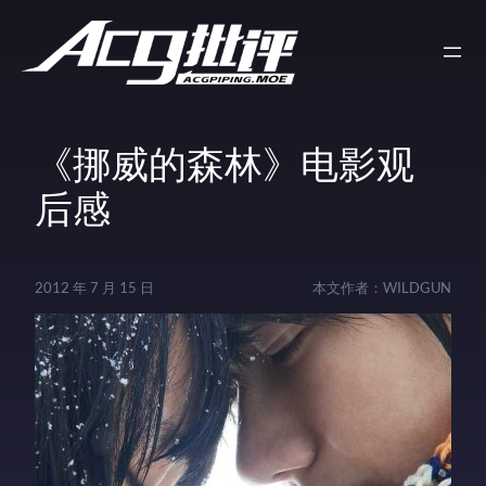
《挪威的森林》电影观
后感
2012 年 7 月 15 日
本文作者：
WILDGUN