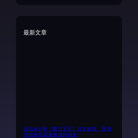
e
a
r
c
最新文章
h
试以AI分析《魔力宝贝》日文剧情，理清
游戏外部因素造成的混乱