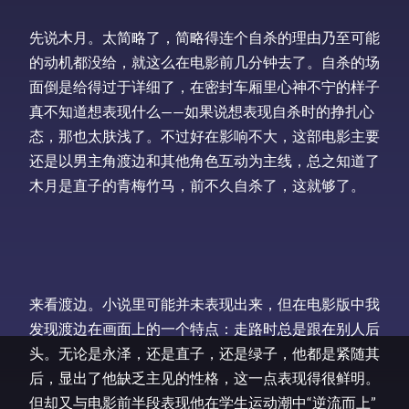
先说木月。太简略了，简略得连个自杀的理由乃至可能
的动机都没给，就这么在电影前几分钟去了。自杀的场
面倒是给得过于详细了，在密封车厢里心神不宁的样子
真不知道想表现什么——如果说想表现自杀时的挣扎心
态，那也太肤浅了。不过好在影响不大，这部电影主要
还是以男主角渡边和其他角色互动为主线，总之知道了
木月是直子的青梅竹马，前不久自杀了，这就够了。
来看渡边。小说里可能并未表现出来，但在电影版中我
发现渡边在画面上的一个特点：走路时总是跟在别人后
头。无论是永泽，还是直子，还是绿子，他都是紧随其
后，显出了他缺乏主见的性格，这一点表现得很鲜明。
但却又与电影前半段表现他在学生运动潮中“逆流而上”