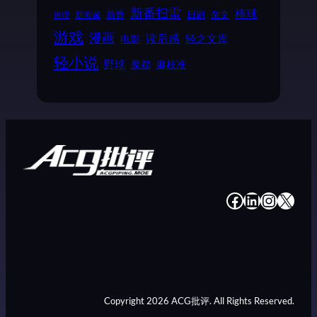
新番扫雷
棒球
新番
日剧
杂文
新海诚
推理
游戏
漫画
读后感
电影
轻之文库
轻小说
野球
魔都
麻枝准
#
#
#
#
Copyright 2026 ACG批评. All Rights Reserved.