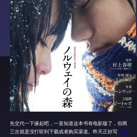
先交代一下缘起吧，一直知道这本书有电影版了，但两
三次就是没打听到下载或者购买渠道。昨天正好写
《情