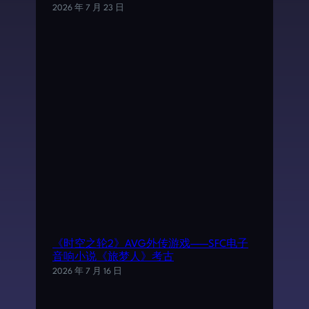
2026 年 7 月 23 日
《时空之轮2》AVG外传游戏——SFC电子
音响小说《旅梦人》考古
2026 年 7 月 16 日