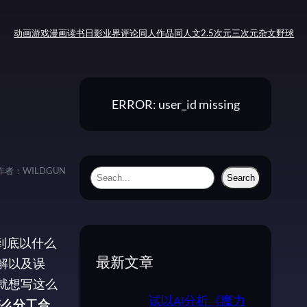
动画
游戏
漫画
读书
日影
业界评论
同人作品
同人文
2.5次元
三次元
杂文
野球
ERROR: user_id missing
作者：
WILDGUN
S
Search
e
a
r
到底以什么
c
解以及误
最新文章
h
就想写这么
试以AI分析《魔力
怎么分工合