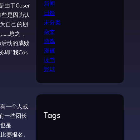
新闻
由于Coser
日影
，有些是因为认
未分类
为自己的朋
杂文
头……总之，
游戏
s活动的成败
漫画
即“我Cos
读书
野球
有一个人或
Tags
有一些团长
也是
系比赛报名、