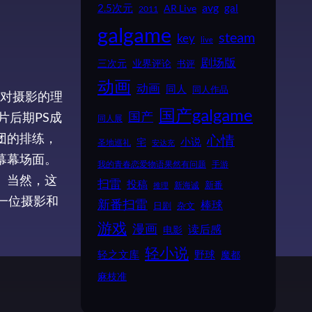
2.5次元
avg
gal
AR Live
2011
galgame
steam
key
live
剧场版
业界评论
三次元
书评
动画
动画
同人
同人作品
对摄影的理
国产galgame
片后期PS成
国产
同人展
团的排练，
心情
小说
宅
圣地巡礼
安达充
幕幕场面。
我的青春恋爱物语果然有问题
手游
。当然，这
扫雷
投稿
新番
新海诚
推理
一位摄影和
新番扫雷
棒球
日剧
杂文
游戏
漫画
读后感
电影
轻小说
野球
轻之文库
魔都
麻枝准