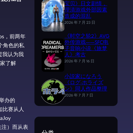
宝贝》日文剧情，
理清游戏外部因素
造成的混乱
2026 年 7 月 23 日
s，前两年
《时空之轮2》AVG
外传游戏——SFC电
个角色的私
子音响小说《旅梦
过我认为我
人》考古
家了解
2026 年 7 月 16 日
小説家になろう
《ログ·ホライズ
ン》同人作品整理
2026 年 7 月 7 日
共举办的
如比赛从人
Joy
关注）而从表