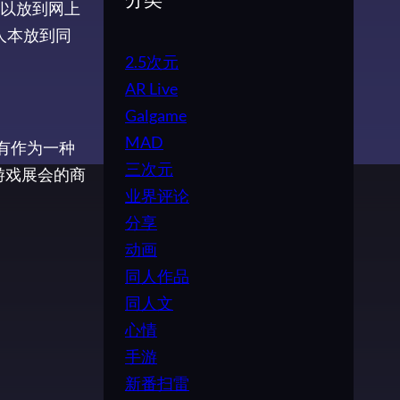
分类
以放到网上
人本放到同
2.5次元
AR Live
Galgame
MAD
有作为一种
三次元
游戏展会的商
业界评论
分享
动画
同人作品
同人文
心情
手游
新番扫雷