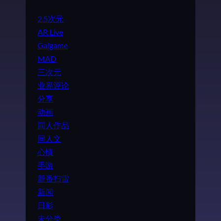
2.5次元
AR Live
Galgame
MAD
三次元
业界评论
分享
动画
同人作品
同人文
心情
手游
新番扫雷
新闻
日影
未分类