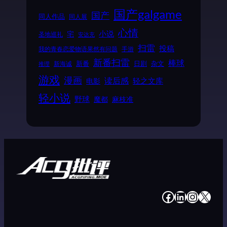
国产galgame
国产
同人作品
同人展
心情
小说
宅
圣地巡礼
安达充
扫雷
投稿
我的青春恋爱物语果然有问题
手游
新番扫雷
棒球
新番
日剧
杂文
新海诚
推理
游戏
漫画
读后感
电影
轻之文库
轻小说
野球
魔都
麻枝准
#
#
#
#