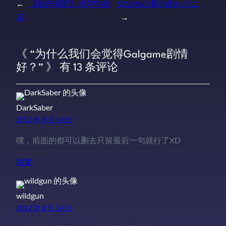
←
【制作感想】冰雪中的
1012thの夏の終わりに
花
→
《 “为什么我们会觉得Galgame剧情
好？” 》 有 13 条评论
DarkSaber
2012 年 8 月 14 日
噗，前面的都可以删去只留最后一句就行了XD
回复
wildgun
2012 年 8 月 14 日