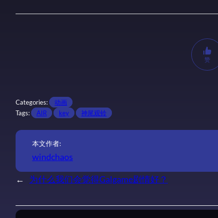
赞
Categories:
动画
Tags:
AIR
key
神尾观铃
本文作者:
windchaos
←
为什么我们会觉得Galgame剧情好？