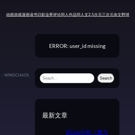
动画
游戏
漫画
读书
日影
业界评论
同人作品
同人文
2.5次元
三次元
杂文
野球
ERROR: user_id missing
者：
WINDCHAOS
S
Search
e
a
r
c
最新文章
h
试以AI分析《魔力