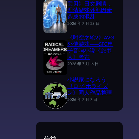
宝贝》日文剧情，
理清游戏外部因素
造成的混乱
2026 年 7 月 23 日
《时空之轮2》AVG
外传游戏——SFC电
子音响小说《旅梦
人》考古
2026 年 7 月 16 日
小説家になろう
《ログ·ホライズ
ン》同人作品整理
2026 年 7 月 7 日