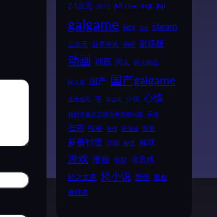
2.5次元
avg
gal
AR Live
2011
galgame
steam
key
live
剧场版
业界评论
三次元
书评
动画
动画
同人
同人作品
国产galgame
国产
同人展
心情
小说
宅
圣地巡礼
安达充
我的青春恋爱物语果然有问题
手游
扫雷
投稿
新番
新海诚
推理
新番扫雷
棒球
日剧
杂文
游戏
漫画
读后感
电影
轻小说
野球
轻之文库
魔都
麻枝准