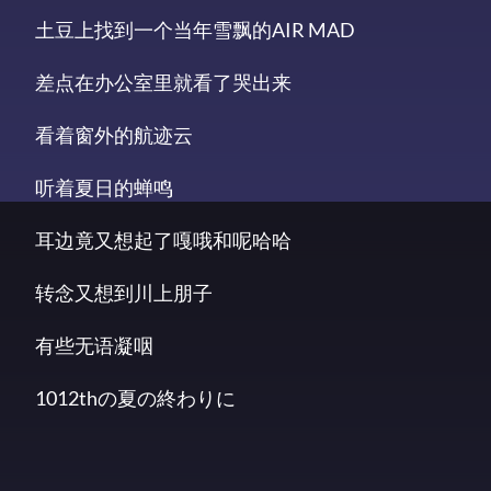
土豆上找到一个当年雪飘的AIR MAD
差点在办公室里就看了哭出来
看着窗外的航迹云
听着夏日的蝉鸣
耳边竟又想起了嘎哦和呢哈哈
转念又想到川上朋子
有些无语凝咽
1012thの夏の終わりに