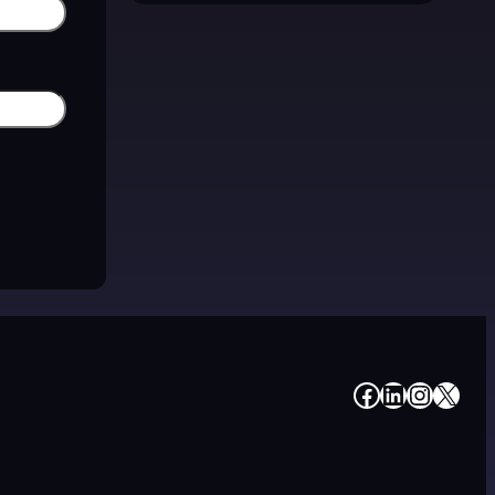
#
#
#
#