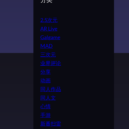
分类
2.5次元
AR Live
Galgame
MAD
三次元
业界评论
分享
动画
同人作品
同人文
心情
手游
新番扫雷