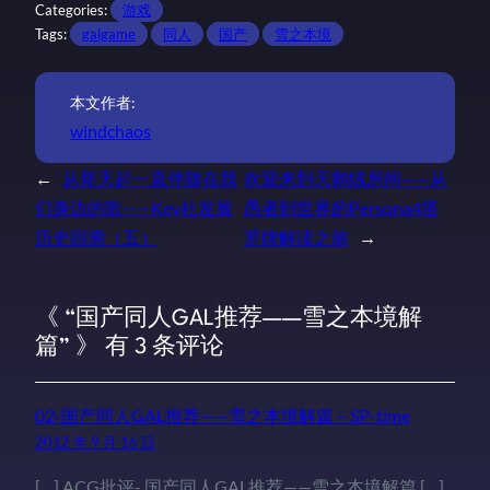
Categories:
游戏
Tags:
galgame
同人
国产
雪之本境
本文作者:
windchaos
←
从那天起一直伴随在我
欢迎来到天鹅绒房间——从
们身边的歌——Key社发展
愚者到世界的Persona4塔
历史回溯（五）
罗牌解读之旅
→
《 “国产同人GAL推荐——雪之本境解
篇” 》 有 3 条评论
02-国产同人GAL推荐——雪之本境解篇 – SP-time
2012 年 9 月 16 日
[…] ACG批评- 国产同人GAL推荐——雪之本境解篇 […]