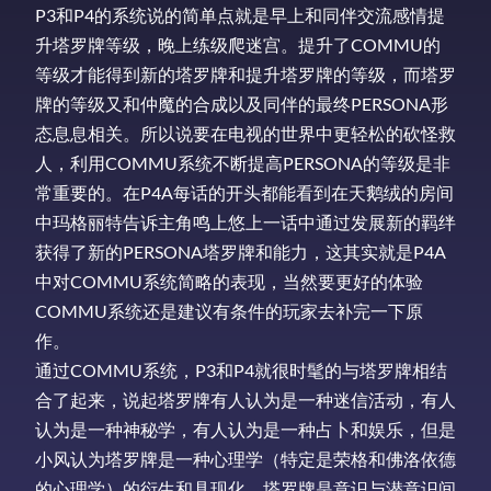
P3和P4的系统说的简单点就是早上和同伴交流感情提
升塔罗牌等级，晚上练级爬迷宫。提升了COMMU的
等级才能得到新的塔罗牌和提升塔罗牌的等级，而塔罗
牌的等级又和仲魔的合成以及同伴的最终PERSONA形
态息息相关。所以说要在电视的世界中更轻松的砍怪救
人，利用COMMU系统不断提高PERSONA的等级是非
常重要的。在P4A每话的开头都能看到在天鹅绒的房间
中玛格丽特告诉主角鸣上悠上一话中通过发展新的羁绊
获得了新的PERSONA塔罗牌和能力，这其实就是P4A
中对COMMU系统简略的表现，当然要更好的体验
COMMU系统还是建议有条件的玩家去补完一下原
作。
通过COMMU系统，P3和P4就很时髦的与塔罗牌相结
合了起来，说起塔罗牌有人认为是一种迷信活动，有人
认为是一种神秘学，有人认为是一种占卜和娱乐，但是
小风认为塔罗牌是一种心理学（特定是荣格和佛洛依德
的心理学）的衍生和具现化，塔罗牌是意识与潜意识间