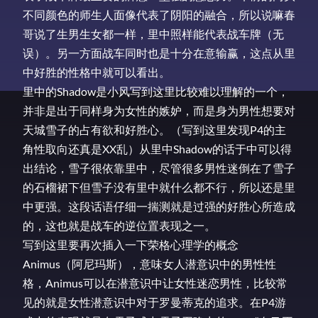
不同颜色的师生人面像代表了阴阳的融合，所以说嘛春
哥说了生男生女都一样，里中照样能代表战车牌（无
误）。另一方面战车同时也是十分在意输赢，这点从里
中好胜的性格中就可以看出。
里中的Shadow是小风写到这里比较难以理解的一个，
并非是出于同样身为女性的嫉妒，而是身为男性想要对
天城雪子的占有欲和好胜心。（写到这里发现P4的主
角性取向还真是XX乱）从里中Shadow的话于中可以得
出结论，雪子很依靠里中，尽管很多男性迷倒在了雪子
的石榴裙下但雪子没有里中就什么都不行，所以还是里
中更强。这段话语仔细一揣测就是过强的好胜心所造成
的，这也就是战车的逆位置表现之一。
写到这里要再次插入一下荣格心理学的概念
Animus（阿尼玛斯），意味女人潜意识中的男性性
格，Animus可以在潜意识中让女性迷恋男性，比较常
见的就是女性潜意识中对于罗曼蒂克的追求。在P4游