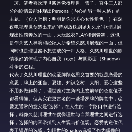
一斑。笔者喜欢理世酱是觉得理世、雪子、直斗三人部
分的剧情最能体现出Persona（内心的另一种人格）的
主题。（众人吐槽：明明是你只关心女性角色！）在深
夜电视理世创造出来的“特别放送剧场丸久座”中理世展
现出性感奔放的一面，大玩脱衣PLAY和钢管舞，这也
是作为艺人导演和经纪人所希望久慈川展现的一面，但
同时也是理世酱不想变成的一种人格。久慈川理世的剧
情很好的体现了内心自我（ego）与阴影面（Shadow）
斗争的过程。
代表了久慈川理世的恋爱牌顾名思义首要的就是恋爱的
意思，牌上的亚当、夏娃、知识之树、太阳、爱心这些
不用多做解释了，理世酱对主角鸣上悠前辈的态度傻子
都看得懂。但其实在更古老的一些塔罗牌的牌意中，恋
爱更通常的意义是“选择”，在人生的十字路口中进行选
择，就像久慈川理世在偶像理世与自我理世之间进行选
择，选择的内容牵扯到人生观与价值观。恋爱的逆位代
表了错误的选择，如理世的Shadow选择了作为偶像的