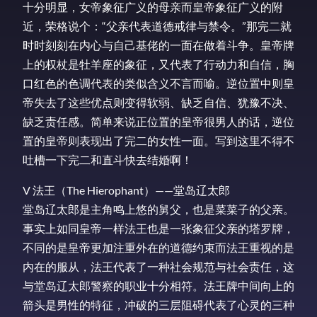
十分明显，女帝象征广义的母亲而皇帝象征广义的附
近，荣格说个：“父亲代表道德戒律与禁令。”那完二就
时时刻刻在内心与自己基佬的一面在做着斗争。皇帝牌
上的权杖是牡羊座的象征，又代表了行动力和自信，胸
口红色的色调代表的类似含义不言而喻。逆位置中则皇
帝失去了这些优点则变得软弱、缺乏自信、犹豫不决、
缺乏责任感。简单来说正位置的皇帝很男人的话，逆位
置的皇帝则表现出了完二的女性一面。写到这里不得不
吐槽一下完二和直斗快去结婚啊！
V 法王（The Hierophant）——堂岛辽太郎
堂岛辽太郎是主角鸣上悠的舅父，也是菜菜子的父亲。
事实上如同皇帝一样法王也是一张象征父亲的塔罗牌，
不同的是皇帝更加注重外在的道德约束而法王重视的是
内在的服从，法王代表了一种社会规范与社会责任，这
与堂岛辽太郎警察的职业十分相符。法王牌中间向上的
箭头是男性的特征，冲破的三层阻碍代表了心灵的三种