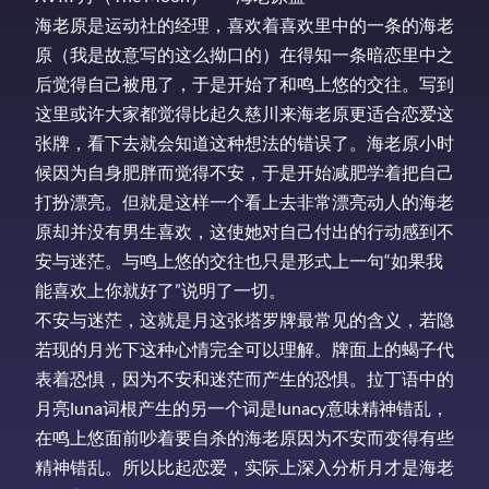
海老原是运动社的经理，喜欢着喜欢里中的一条的海老
原（我是故意写的这么拗口的）在得知一条暗恋里中之
后觉得自己被甩了，于是开始了和鸣上悠的交往。写到
这里或许大家都觉得比起久慈川来海老原更适合恋爱这
张牌，看下去就会知道这种想法的错误了。海老原小时
候因为自身肥胖而觉得不安，于是开始减肥学着把自己
打扮漂亮。但就是这样一个看上去非常漂亮动人的海老
原却并没有男生喜欢，这使她对自己付出的行动感到不
安与迷茫。与鸣上悠的交往也只是形式上一句“如果我
能喜欢上你就好了”说明了一切。
不安与迷茫，这就是月这张塔罗牌最常见的含义，若隐
若现的月光下这种心情完全可以理解。牌面上的蝎子代
表着恐惧，因为不安和迷茫而产生的恐惧。拉丁语中的
月亮luna词根产生的另一个词是lunacy意味精神错乱，
在鸣上悠面前吵着要自杀的海老原因为不安而变得有些
精神错乱。所以比起恋爱，实际上深入分析月才是海老