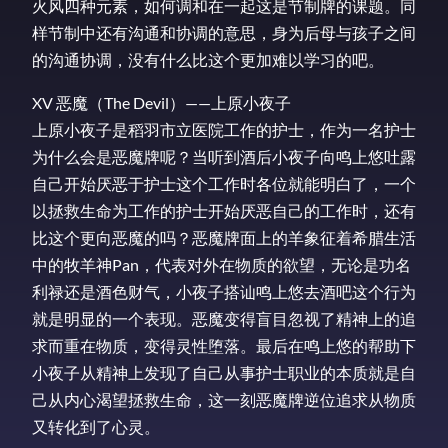
火风四种元素，如何调和在一起这是节制牌的课题。同
样节制中还有沟通和协调的意思，身为后母与孩子之间
的沟通协调，没有什么比这个更加难以学习的吧。
XV 恶魔（The Devil）——上原小夜子
上原小夜子是稻羽市立医院工作的护士，作为一名护士
为什么会是恶魔牌呢？当听到酒后小夜子向鸣上悠吐露
自己开始厌恶于护士这个工作时各位就能明白了，一个
以拯救生命为工作的护士开始厌恶自己的工作时，还有
比这个更向恶魔的吗？恶魔牌面上的羊象征着希腊生活
中的牧羊神Pan，代表对外在物质的欲望，无论是功名
利禄还是酒色财气，小夜子搭讪鸣上悠去酒吧这个行为
就是明显的一个表现。恶魔变得盲目忽视了精神上的追
求而重在物质，变得灵性堕落。最后在鸣上悠的帮助下
小夜子从精神上发现了自己从事护士职业的本质就是自
己从内心渴望拯救生命，这一刻恶魔牌逆位追求从物质
又转化到了心灵。