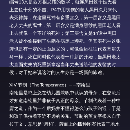
编号13又是西方很忌讳的数字，就连黑田这个姓氏看
上去也十分的不吉。P4中用丧偶的老人黑田久乃来代
表死神牌，在这里死神有多重含义，第一层含义是黑田
老人丈夫的离世；第二层含义是满身黑纱的黑田老人看
上去就像一个不详的死神；第三层含义是14话中黑田
老人被小偷撞到了头躺在病床上濒死。但其实死神这张
牌也是有一定的正面意义的，就像命运往往代表塞翁失
马一样，死亡同时也代表着一种新的开始，当黑田老太
太直面丈夫的死重新拿起当年丈夫送给他的发髻的时
候，对于她来说这时的人生亦是一场新的旅途。
XIV 节制（The Temperance）——南绘里
南绘里是鸣上悠在幼儿园兼职中认识的母亲，在交流后
才知道南绘里并非孩子真正的母亲。节制代表着一种中
庸之道，作为一个后妈并不懂得怎么与孩子沟通，于是
和孩子保持着不近不远的关系。节制的英文字根来自于
拉丁文，意思是“调和”。牌面上的四种图案代表了地水