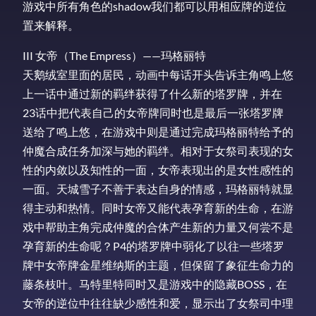
游戏中所有角色的shadow我们都可以用相应牌的逆位
置来解释。
III 女帝（The Empress）——玛格丽特
天鹅绒室里面的居民，动画中每话开头告诉主角鸣上悠
上一话中通过新的羁绊获得了什么新的塔罗牌，并在
23话中把代表自己的女帝牌同时也是最后一张塔罗牌
送给了鸣上悠，在游戏中则是通过完成玛格丽特给予的
仲魔合成任务加深与她的羁绊。相对于女祭司表现的女
性的内敛以及知性的一面，女帝表现出的是女性感性的
一面。天城雪子不善于表达自身的情感，玛格丽特就显
得主动和热情。同时女帝又能代表孕育新的生命，在游
戏中帮助主角完成仲魔的合体产生新的力量又何尝不是
孕育新的生命呢？P4的塔罗牌中弱化了以往一些塔罗
牌中女帝牌金星维纳斯的主题，但保留了象征生命力的
藤条枝叶。马特里特同时又是游戏中的隐藏BOSS，在
女帝的逆位中往往缺少感性和爱，显示出了女祭司中理