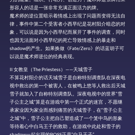
形容人的话是一张非常充满正面活力的牌。
魔术师的逆位置暗示着情感上出现了问题而变得无法自
律，事件中第二个受害者小西早纪是花村阳介暗恋的对
象，可以说是因为小西早纪而展开了事件的调查，同时
也因无法面对小西早纪的死亡导致情感上的暴走和
shadow的产生。如果换做《Fate/Zero》的话蓝胡子可
以说是魔术师逆位的经典表现。
II 女教皇（The Priestess）——天城雪子
不算花村阳介的话天城雪子是自称特别调查队在深夜电
视中救出的第一个被害人，在被鸣上悠等人救出后天城
雪子就加入了自称特别调查队。深夜电视中的世界“雪
子公主之城”算是在游戏中第一个正式的迷宫，不愿继
承家业因为家业而感到痛苦的天城雪子，在“雪子公主
之城”中，雪子公主把自己塑造成了一个笼中鸟的形象
等待着心中白马王子的救助，在游戏中此处和雪子的
shadow一起出现的BOSS正是“白马王子”。