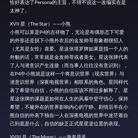
恰好表达了Persona的主旨，不得不说这一改编实在是
太神了。
XVII 星（The Star）——小熊
小熊可以算是P4的吉祥物了，无论是布偶形态下可爱
的外形还是脱下小熊外衣后的金发帅哥形象都很招人
（尤其是女性）喜爱。星这张塔罗牌如果是指一个人的
外貌的话，常常就是金发帅哥或者美女。星这张牌代表
了人与潜意识产生连接（而当事人往往没有意识到），
在P4中小熊就是这样一个将意识世界（现实世界）与
潜意识世界（深夜电视世界）相联系的角色。星同样代
表了希望与自信，小熊的自信应该不用过多解释了。星
星这张牌的课题是如何在人生的风暴中坚守信心，保持
希望，不被外在的世界影响内心的宁静。剧情后半在小
熊自信的外表下独自一人在深夜电视的世界中迷茫着自
己到底是什么，自信的缺乏正式星星逆位置的表现。
XVIII 月（The Moon）——海老原蓝