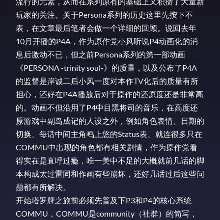
流行的元素，从而在系列原有的基础上又积攒了大量新
玩家的关注。关于Persona系列的历史这里先按下不
表，在文章最后笔者会做一个详细的回顾。说回去年
10月开播的P4A，作为原作党小风听说P4动画化的消
息后激动不已，但之前Persona系列的第一部动画
《PERSONA -trinity soul-》的质量，以及公布了P4A
的监督是岸诚二后小风一度对本作TV化后的质量有所
担心，还好在P4A播放后对于原作的还原度还是非常高
的。动画不但沿用了P4中目黑将司的音乐，在高度还
原游戏中副岛成记的人设之外，例如角色表情、日期的
切换、每话中间主角鸣上悠的Status表、就连很多只在
COMMU中出现的角色都有相关剧情，作为原作党看
得实在是直呼过瘾，唯一美中不足的大概就前几话的脚
本构成太过雷同和作画有些崩坏，还好几话过后这些问
题都有所解决。
开始塔罗牌之旅前必须先普及下P3和P4的核心系统
COMMU，COMMU是community（社群）的简写，