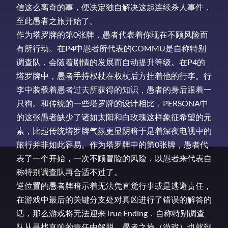
信这么离奇的事，便决定独自解决这起连续杀人事件，
至此愚者之旅开始了。
作为塔罗牌的第0张牌，愚者代表着你现在不顾风险而
有所行动。在P4中愚者所代表的COMMU是自称特别
调查队，会随着剧情的发展而自动提升等级。在P4的
塔罗牌中，愚者手持权杖在权杖后方挂着他的行李。行
李中装载着愚者过去所获得的知识，愚者的身后跟着一
只狗。和传统的一些塔罗牌的设计相比，PERSONA中
的这张愚者缺少了诸如太阳和白玫瑰这样象征希望的元
素，比起传统塔罗牌气氛更显阴暗于是着深夜电视中的
旅行并非如此容易。作为塔罗牌中的第0张牌，愚者代
表了一个开始，一次不顾冒险的风险，以愚者来代表自
称特别调查队再合适不过了。
逆位置的愚者牌暗示着无法凭直觉行事或是逃避责任，
在游戏中最后的关键分支处对真凶进行了错误的解答的
话，那么游戏将无法迎来True Ending，自称特别调查
队从寻找真凶的责任中解脱，愚者之旅（游戏）也就到