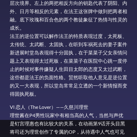
层次境界。左上的两把相反方向的钥匙代表了阴阳、内
外、日月等相反的元素，在法王这张牌中做到把两者相
融。底下玫瑰和百合色的两个教徒象征了热情与性灵的
成长。
法王的逆位置可以解作法王的特质表现过度，太死板、
太传统、太武断、太固执，在听到车祸死去的妻子案件
新进展时堂岛表现得十分固执，在于菜菜子父女亲情问
题上又表现得太过死板，在菜菜子在医院中心跳一度停
止的时候对事件嫌疑人生田目太郎的态度又太过武断，
这些都是法王的负面性格。贸然听取他人意见是逆位置
的又一大表现，所以堂岛常常足立透的一个新情报而变
得固执死板。
VI 恋人（The Lover）——久慈川理世
理世酱在P4男性玩家中有相当高的人气，当然与声优
是钉宫理惠也有比较大的关系，在动画第9话开头目黑
将司还为理世创作了专属的OP，从待遇中人气也可见