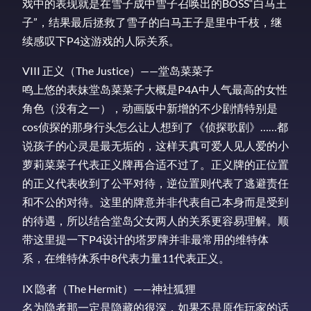
戏中的表现就是在雪子成中雪子召唤出的BOSS“白马王
子”，结果最后拯救了雪子的白马王子是里中千枝，继
续感叹下P4这游戏的人际关系。
VIII 正义（The Justice）——堂岛菜菜子
鸣上悠的表妹堂岛菜菜子大概是P4A中人气最高的女性
角色（没有之一），动画版中新增的不少剧情特别是
cos侦探的那身行头怎么让人想到了《侦探歌剧》……都
说孩子的心灵是最无垢的，这样天真可爱人见人爱的小
萝莉菜菜子代表正义牌再合适不过了。正义牌的正位置
的正义代表收到了公平对待，逆位置则代表了逃避责任
和不公的对待。这里的牌意并非代表自己本身而是受到
的待遇，所以结合堂岛父女两人的关系更容易理解。顺
带这里提一下P4设计的塔罗牌并非最常用的维特体
系，在维特体系中8代表力量11代表正义。
IX 隐者（The Hermit）——神社狐狸
名为隐者那一定是隐藏的很深，如果不是原作玩家的话