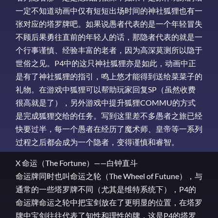
一定不知道动画中仅有短短出场时间的神社狐狸也有一
张对应的塔罗牌吧。如果说愚者代表的是一个年轻冒失
不顾后果勇往直前的年轻人的话，那隐者代表的就是一
个行事谨慎、经验丰富的老者，因为高深莫测所以隐于
世俗之见。P4中的这只神社狐狸亦是如此，动画中正
是有了神社狐狸的指引，鸣上悠才能得到送给菜菜子的
礼物。在游戏中狐狸可以帮助玩家回复SP（虽然收费
很高就是了），另外游戏中提升狐狸COMMU的方式
是完成狐狸交给的任务。写到这里差不多愚者之旅已经
快要过半，每一个愚者在经历了魔术师、皇帝等一系列
过程之后都会成为一个隐者，变得谨慎和睿智。
X 命运（The Fortune）——白钟直斗
命运牌同时也叫命运之轮（The Wheel of Futune），与
通常的一些塔罗牌不同（尤其是维特系统下），P4的
命运牌命运之轮中把宝剑放在了更明显的位置，在塔罗
牌中宝剑往往代表了知性和理性的牌，这是P4的塔罗