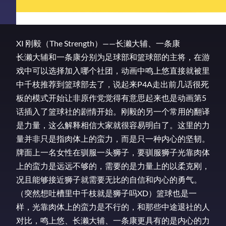
XI 刚毅（The Strength）——长濑大辅、一条康
长濑大辅和一条康分别为足球部和篮球部的主将，在游
戏中可以选择加入哪个社团，动画中鸣上悠直接就被里
中千枝推荐到篮球部去了，说起来P4A走出前几话很死
板的模式开始让非原作党觉得有意思起来也是动画第5
话插入了篮球社的剧情开始。刚毅的另一个常用的翻译
是力量，这么解释相信大家就很容易明白了。这里的力
量并非只是指肉体上的蛮力，而是只一种内心的坚韧。
牌面上一名女性在驯服一头狮子，要驯服狮子光靠肉体
上的蛮力是远远不够的，需要的是力量上的以柔克刚，
况且能够接近狮子就需要无比的自信和内心的勇气。
（突然想吐槽里中千枝就是狮子吗XD）篮球也是一
样，光靠肉体上的蛮力是不行的，和那些中途退社的人
对比，鸣上悠、长濑大辅、一条康更具有的是内心的力