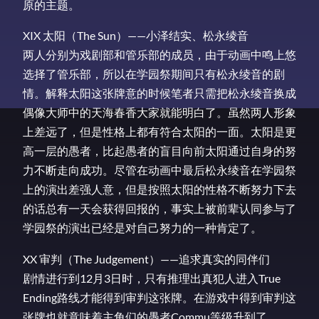
原的主题。
XIX 太阳（The Sun）——小泽结实、松永绫音
两人分别为戏剧部和管乐部的成员，由于动画中鸣上悠
选择了管乐部，所以在学园祭期间只有松永绫音的剧
情。解释太阳这张牌意的时候笔者只需把松永绫音换成
偶像大师中的天海春香大家就能明白了。虽然两人形象
上差远了，但是性格上都有符合太阳的一面。太阳是更
高一层的愚者，比起愚者的盲目向前太阳通过自身的努
力不断走向成功。尽管在动画中最后松永绫音在学园祭
上的演出差强人意，但是按照太阳的性格不断努力下去
的话总有一天会获得回报的，事实上被前辈认同参与了
学园祭的演出已经是对自己努力的一种肯定了。
XX 审判（The Judgement）——追求真实的同伴们
剧情进行到12月3日时，只有推理出真犯人进入True
Ending路线才能得到审判这张牌。在游戏中得到审判这
张牌也就意味着主角们的愚者Commu等级升到了