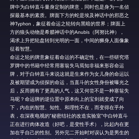
牌中为白钟直斗量身定制的牌意，同时也是身为一名侦
探最基本的素质。牌面下方的蛇是埃及神话中的邪恶之
神Typhon，象征着命运之轮转向黑暗的世界；牌面上
方的狼头动物是希腊神话中的Anubis（阿努比神），
渴求上升把轮盘转到光明的一面，中间的狮身人面像象
征着智慧。
命运之轮的牌意象征着命运的不确定性，在一些研究塔
罗牌中的书籍中经常用塞翁失马焉知非福来形容命运
牌，对于白钟直斗来说这就是生来作为女儿身的命运以
及被期望成为侦探的命运，当直斗的女性身份被曝光之
后，反而拥有了更高的人气，这又何尝不是一种塞翁失
马呢？命运牌的逆位置中原本向上的宝剑就变成了向
下，内在的智慧、知性、和理性不在，而变得在乎外
表，在深夜电视的“秘密结社的改造实验室”中白钟直斗
正在进行肉体改造（好吧，是变性手术），比起内在更
加在乎自己的性别。另外完二开始时对误认为是男生的