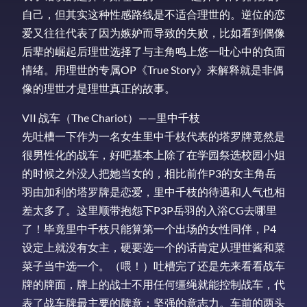
自己，但其实这种性感路线是不适合理世的。逆位的恋
爱又往往代表了因为嫉妒而导致的失败，比如看到偶像
后辈的崛起后理世选择了与主角鸣上悠一吐心中的负面
情绪。用理世的专属OP《True Story》来解释就是非偶
像的理世才是理世真正的故事。
VII 战车（The Chariot）——里中千枝
先吐槽一下作为一名女生里中千枝代表的塔罗牌竟然是
很男性化的战车，好吧基本上除了在学园祭选校园小姐
的时候之外没人把她当女的，相比前作P3的女主角岳
羽由加利的塔罗牌是恋爱，里中千枝的待遇和人气也相
差太多了。这里顺带抱怨下P3P岳羽的入浴CG去哪里
了！毕竟里中千枝只能算第一个出场的女性同伴，P4
设定上就没有女主，硬要选一个的话肯定从理世酱和菜
菜子当中选一个。（喂！）吐槽完了还是先来看看战车
牌的牌面，牌上的战士不用任何缰绳就能控制战车，代
表了战车牌最主要的牌意：坚强的意志力。车前的两头