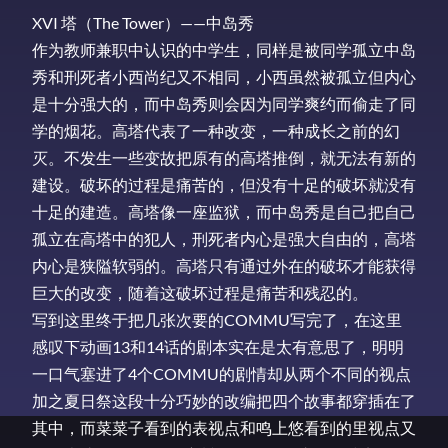
XVI 塔（The Tower）——中岛秀
作为教师兼职中认识的中学生，同样是被同学孤立中岛
秀和刑死者小西尚纪又不相同，小西虽然被孤立但内心
是十分强大的，而中岛秀则会因为同学爽约而偷走了同
学的烟花。高塔代表了一种改变，一种成长之前的幻
灭。不发生一些变故把原有的高塔推倒，就无法有新的
建设。破坏的过程是痛苦的，但没有十足的破坏就没有
十足的建造。高塔像一座监狱，而中岛秀是自己把自己
孤立在高塔中的犯人，刑死者内心是强大自由的，高塔
内心是狭隘软弱的。高塔只有通过外在的破坏才能获得
巨大的改变，随着这破坏过程是痛苦和残忍的。
写到这里终于把几张次要的COMMU写完了，在这里
感叹下动画13和14话的剧本实在是太有意思了，明明
一口气塞进了4个COMMU的剧情却从两个不同的视点
加之夏日祭这段十分巧妙的改编把四个故事都穿插在了
其中，而菜菜子看到的表视点和鸣上悠看到的里视点又