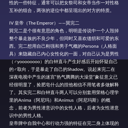
性的一些特征，通常可以把女祭司和女帝当作一对性格
互补的组合，两张的逆位中都呈现出的对方的特质。
IV 皇帝（The Emperor）——巽完二
巽完二是个很有意思的角色，明明是传说中一个人毁掉
整个暴走族的不良少年，但同时又喜欢缝纫和可爱的东
西。完二想用自己刚强和男子气概的Persona（人格面
具）来隐藏自己内心女性化的一面，对自己认为是男性
（♂yoooooooo）的白钟直斗产生好感后开始怀疑自己
的♂取向，于是暴走了自己的Shadow。说起来完二在
深夜电视中产生的迷宫“热气腾腾的大澡堂”象征意义已
经很明显了，捡肥皂什么的捏他相信不用笔者多做解释
了。其实完二和白钟直斗两人可以分别套用荣格心理学
里的Anima（阿尼玛）和Animus（阿尼玛斯）的概
念，前者为男性潜意识中的女性人格，后者为女性潜意
识中的男性人格。
皇帝牌中自我中心和行动力强的特征在完二身上体现的