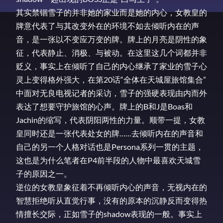
其实禁锢雪子的并非她的家业而是她的内心，女教皇的
牌意代表了与其改变外在的环境不如去倾听内在的声
音，是一张以不变应万变的牌。牌上的月亮是阴性的象
征，代表静止、消极、与被动。在这里这几个词都并非
贬义，事实上在倾听了自己的内心继承了家业的雪子心
灵上变得格外强大，在第20话“全体在天城屋旅馆集合”
中面对无良电视记者的采访，雪子的强硬表现由内而外
表达了想要守护旅馆的心声。牌上的B和J是Boas和
Jachin的缩写，代表阴阳两性的力量。顺带一提，女教
皇同时还是一张代表处女的牌……去倾听内在的声音和
自己的另一个人格对话也是Persona系列一贯的主题，
这也是为什么笔者在P4前半段的人物中最喜欢天城雪
子的原因之一。
逆位的女教皇象征着不再倾听内心的声音，无视内在的
智慧拒绝听从直觉行事，没有的原本的沉静反而变得热
情擅长交际，正如雪子的shadow表现的一般。事实上