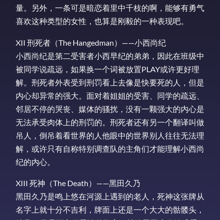
量。另外，一条可是暗恋着里中千枝的啊，能够有勇气
喜欢这种类型的女性，也算是刚毅的一种表现吧。
XII 刑死者（The Hangedman）——小西尚纪
小西尚纪是第二受害者小西早纪的弟弟，因此在班级中
被同学说疏远，如果换一个词被放置PLAY或许更好理
解。刑死者外表受到刑罚看上去像是快要死的人，但是
内心却异常的强大。面对着姐姐的受害、同学的疏远、
邻居不停的哭丧、媒体的骚扰，没有一颗强大的内心是
无法承受肉体上的刑罚的。刑死者还有另一个翻译叫做
吊人，倒吊着看世界的人他眼中的世界别人往往无法理
解，或许只有自称特别调查队的主角们才能理解小西尚
纪的内心。
XIII 死神（The Death）——黑田久乃
黑田久乃是鸣上悠在河源上遇到的老人，死神这张牌从
名字上就十分不吉利，牌面上还是一个大大的骷髅头，