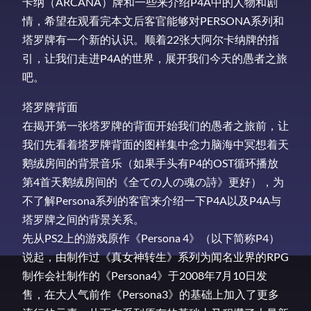
卡纳（ARCANA）牌和一些来介绍P4A中的人物和剧
情，希望在观看完本文后客官能够对PERSONA系列和
塔罗牌有一个新的认识。顺着22张大阿尔卡纳牌的指
引，让我们走进P4A的世界，展开我们今天的愚者之旅
吧。
塔罗牌背面
在揭开第一张塔罗牌的背面开始我们的愚者之旅前，让
我们先看着塔罗牌背面的图样集中念力脑海中冥想着天
鹅绒房间的背景音乐（如果手头有P4的OST循环播放
第4首天鹅绒房间的《全ての人の魂の詩》更好），为
不了解Persona系列的客官来介绍一下P4A以及P4A与
塔罗牌之间的背景关系。
先从PS2上的游戏原作《Persona 4》（以下简称P4）
说起，由制作过《真女神转生》系列为闻名业界的RPG
制作会社制作的《Persona4》于2008年7月10日发
售，在大人气前作《Persona3》的基础上加入了更多