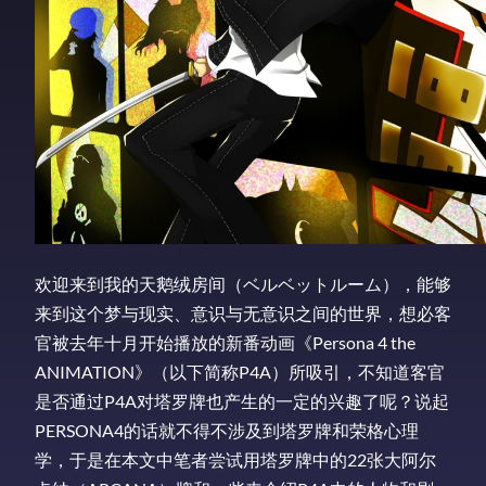
欢迎来到我的天鹅绒房间（ベルベットルーム），能够
来到这个梦与现实、意识与无意识之间的世界，想必客
官被去年十月开始播放的新番动画《Persona 4 the
ANIMATION》（以下简称P4A）所吸引，不知道客官
是否通过P4A对塔罗牌也产生的一定的兴趣了呢？说起
PERSONA4的话就不得不涉及到塔罗牌和荣格心理
学，于是在本文中笔者尝试用塔罗牌中的22张大阿尔