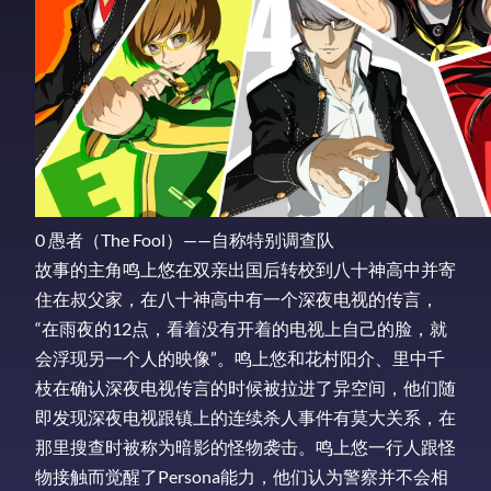
0 愚者（The Fool）——自称特别调查队
故事的主角鸣上悠在双亲出国后转校到八十神高中并寄
住在叔父家，在八十神高中有一个深夜电视的传言，
“在雨夜的12点，看着没有开着的电视上自己的脸，就
会浮现另一个人的映像”。鸣上悠和花村阳介、里中千
枝在确认深夜电视传言的时候被拉进了异空间，他们随
即发现深夜电视跟镇上的连续杀人事件有莫大关系，在
那里搜查时被称为暗影的怪物袭击。鸣上悠一行人跟怪
物接触而觉醒了Persona能力，他们认为警察并不会相