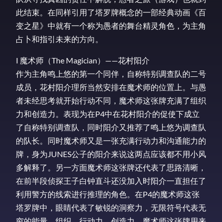
此结束。在同样引用了塔罗牌概念的一部经典动画《百
变之星》中就有一个称为愚者的舞台精灵角色，为主角
占卜和指引未来的方向。
I 魔术师（The Magician）——花村阳介
作为主角鸣上悠的第一个同伴，自称特别调查队的二号
成员，花村阳介理所当然安排在魔术师的位置上。与愚
者未经思考就开始行动不同，魔术师这张牌充满了组织
力和创造力。表现为在P4中在花村阳介的促使下成立
了自称特别调查队，同时阳介又推荐了鸣上悠为调查队
的队长。同时魔术师又是一张充满行动力和沟通能力的
牌，身为JUNES公子的阳介来说这两点应该都不用小风
多解释了。另一方面魔术师这张牌还代表了思路清晰，
在前半段侦探王子白钟直斗还没加入时阳介一直担任了
利用警方的线索进行推理的角色。在P4的魔术师这张
塔罗牌中，眼睛代表了敏锐的洞察力，无限符号代表无
穷的能量。组织、行动力、创造力，魔术师这张牌用来