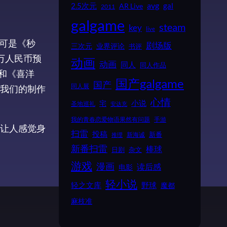
2.5次元
avg
gal
AR Live
2011
galgame
steam
key
live
，可是《秒
剧场版
业界评论
三次元
书评
万人民币预
动画
动画
同人
同人作品
和《喜洋
国产galgame
国产
同人展
我们的制作
心情
小说
宅
圣地巡礼
安达充
我的青春恋爱物语果然有问题
手游
让人感觉身
扫雷
投稿
新番
新海诚
推理
新番扫雷
棒球
日剧
杂文
游戏
漫画
读后感
电影
轻小说
野球
轻之文库
魔都
麻枝准