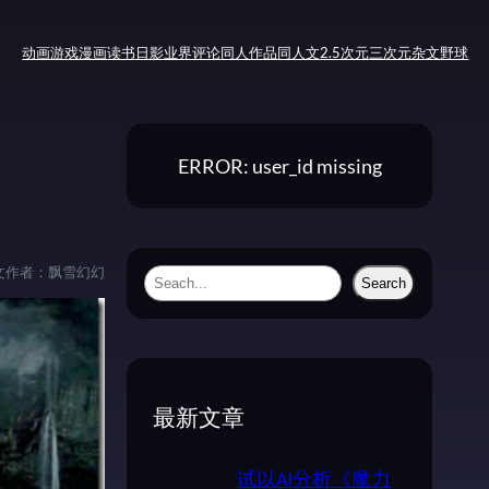
动画
游戏
漫画
读书
日影
业界评论
同人作品
同人文
2.5次元
三次元
杂文
野球
ERROR: user_id missing
文作者：
飘雪幻幻
S
Search
e
a
r
c
最新文章
h
试以AI分析《魔力