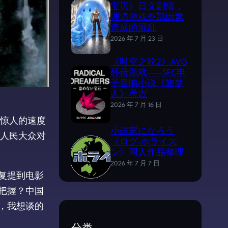
宝贝》日文剧情，
理清游戏外部因素
造成的混乱
2026 年 7 月 23 日
《时空之轮2》AVG
外传游戏——SFC电
子音响小说《旅梦
人》考古
2026 年 7 月 16 日
惊人的速度
小説家になろう
人民大众对
《ログ·ホライズ
ン》同人作品整理
2026 年 7 月 7 日
反复提到电影
把握？中国
，我想谈的