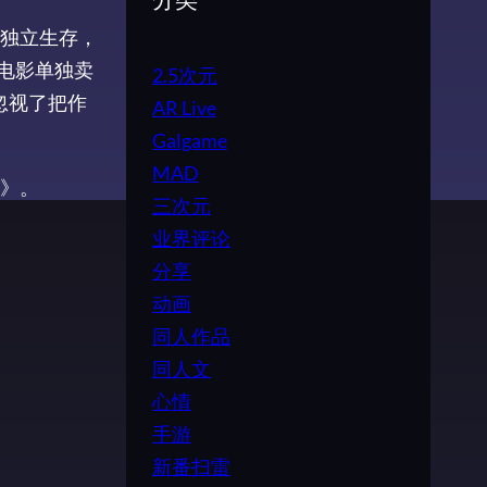
分类
独立生存，
电影单独卖
2.5次元
忽视了把作
AR Live
Galgame
MAD
》。
三次元
业界评论
分享
动画
同人作品
同人文
心情
手游
新番扫雷