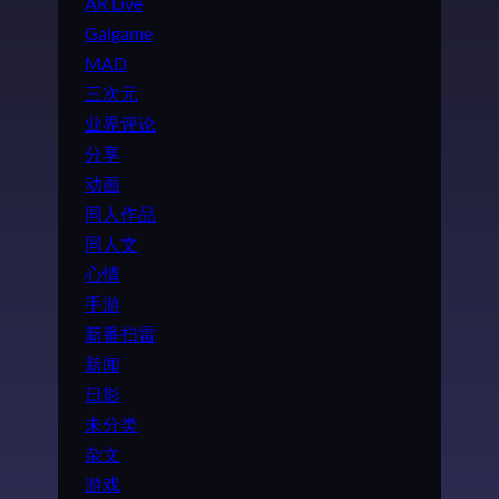
AR Live
Galgame
MAD
三次元
业界评论
分享
动画
同人作品
同人文
心情
手游
新番扫雷
新闻
日影
未分类
杂文
游戏