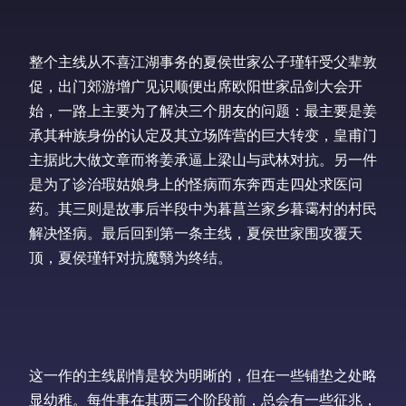
整个主线从不喜江湖事务的夏侯世家公子瑾轩受父辈敦
促，出门郊游增广见识顺便出席欧阳世家品剑大会开
始，一路上主要为了解决三个朋友的问题：最主要是姜
承其种族身份的认定及其立场阵营的巨大转变，皇甫门
主据此大做文章而将姜承逼上梁山与武林对抗。另一件
是为了诊治瑕姑娘身上的怪病而东奔西走四处求医问
药。其三则是故事后半段中为暮菖兰家乡暮霭村的村民
解决怪病。最后回到第一条主线，夏侯世家围攻覆天
顶，夏侯瑾轩对抗魔翳为终结。
这一作的主线剧情是较为明晰的，但在一些铺垫之处略
显幼稚。每件事在其两三个阶段前，总会有一些征兆，