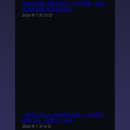
试以AI分析《魔力宝贝》日文剧情，理清
游戏外部因素造成的混乱
2026 年 7 月 23 日
《时空之轮2》AVG外传游戏——SFC电子
音响小说《旅梦人》考古
2026 年 7 月 16 日