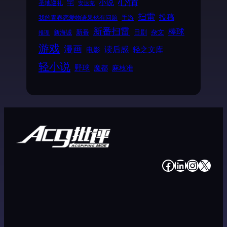
心情
小说
宅
圣地巡礼
安达充
扫雷
投稿
我的青春恋爱物语果然有问题
手游
新番扫雷
棒球
新番
日剧
杂文
新海诚
推理
游戏
漫画
读后感
电影
轻之文库
轻小说
野球
魔都
麻枝准
#
#
#
#