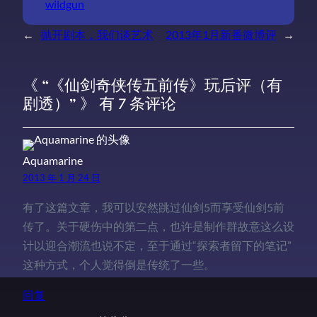
wildgun
←
抛开剧本，我们谈艺术
2013年1月新番微博评
→
《 “《仙剑奇侠传五前传》玩后评（有
剧透）” 》 有 7 条评论
Aquamarine
2013 年 1 月 24 日
有了这篇文章，我可以安然跳过仙剑5而享受仙剑5前
传了。关于硬伤中的第二点，也许是制作群故意这么设
计以迎合潮流也说不定，至于通过“探索者留下的笔记”
这种方式，个人觉得倒是传统了一些。
回复