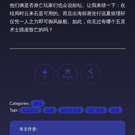
他们俩是否身亡玩家们也众说纷纭。让我来猜一下：在
结局时云来石是可用的。而且出海前谢沧行说夏侯瑾轩
仅凭一人之力即可御风纵船。如此，你见过有哪个五灵
术士跳崖致亡的吗？
赞
微海报
分享
Categories:
游戏
Tags:
仙五前传
仙侠
仙剑奇侠传
国产游戏
游戏
本文作者: