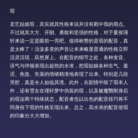
瑕
卖艺姑娘瑕，其实就其性格来说并没有戳中我的萌点。
不过就其大方、开朗、勇敢和坚强的性格，对于夏侯瑾
轩来说一定是眼前一亮吧。值得称赞的是瑕的配音，真
是太棒了！活泼多变的声音让本来略显普通的性格立即
活灵活现，跃然屏上。在配音的细节之处，各种发音、
语气与停顿表现出超然的水准，把瑕姑娘各种生气、羞
涩、焦急、失落的情绪精准地表现了出来。特别是几段
哭腔，真是令人如临其境。此外，在剧情中除了瑕本人
外，还有雪女在瑾轩梦中伪装的瑕，以及被魔翳附身后
的瑕这两个特殊状态，配音者也以出色的配音技巧将不
同身份下瑕的性格呈现出来。总之，高水准的配音使瑕
的印象分大大增加。