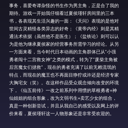
事务，喜爱奇谭杂怪的书生作为男主角，正是合了我的
期待。游戏一开始我仔细看过夏侯瑾轩房间里的三本
书，各表现其生活兴趣的一面：《天问》表现的是他对
世间古灵精怪各类异志的好奇；《黄帝内经》则是其精
通法术依据（虽然他不是医生）；《盐铁论》则可以认
为是他为继承夏侯家的经营事务所需学习的经论。从另
一方面来看，当今时代日本动画的主角群体已从“小强
勇者闯十二宫救女神”之类的模式，转为了“废柴主角被
后宫魔女们拯救”，现在的勇者充满了以前无赖流氓的
特点，而现在的魔王也不再面目狰狞或许还是经济专家
大胸宅女（笑）。在这样作品受众观念倾向改变的环境
下，《仙五前传》一改之前系列中用惯的草根勇者+神
仙姐姐的组合形象，改为文弱书生+卖艺少女的组合，
真是一种创新尝试，并且从我自己的感受以及网上的评
价来看，夏侯瑾轩这一人物形象还是非常受欢迎的。