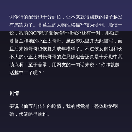
谢沧行的配音也十分到位，让本来就很幽默的段子越发
有感染力了。暮菖兰的人物性格描写较为薄弱。顺便一
说，我萌的CP除了夏侯瑾轩和瑕外还有一对，那就是
暮菖兰和她的小正太哥哥。虽然游戏里并无此描写，而
且后来她哥哥也恢复为成年模样了。不过侠女御姐和长
不大的小正太村长哥哥的逆兄妹组合还真是十分戳中我
萌点啊！至于姜承，用网友的一句话来说：“你咋就越
活越中二了呢？”
剧情
要说《仙五前传》的剧情，我的感觉是：整体脉络明
确，伏笔略显幼稚。