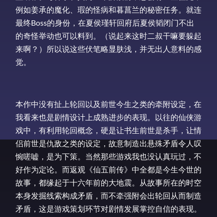
例如姜承的魔化、瑕的怪病和暮菖兰的秘密任务。就连
最终Boss的身份，在夏侯瑾轩回府后夏侯韬闭门不出
的奇怪举动也可以料到。（说起来这时二叔干嘛要躲起
来啊？）所以说这些伏笔略显肤浅，并无出人意料的感
觉。
本作中没有扯上轮回以及前世今生之类的牵附设定，在
我看来也是剧情设计上成熟进步的表现。以往的仙侠游
戏中，有利用轮回概念，硬是让书生前世是杀手，让情
侣前世是仇敌之类的设定，故意制造出悬殊矛盾令人叹
惋嗟嘘，是为下策。当然那些游戏我也没认真玩过，不
好作为定论。而返观《仙五前传》中全都是今生今世的
故事，都缘起于十六年前的大地震。从故事所在的时空
本身发掘线索构成矛盾，而不牵强附会出轮回从而制造
矛盾，这是游戏策划环节对剧情发展掌控自信的表现。