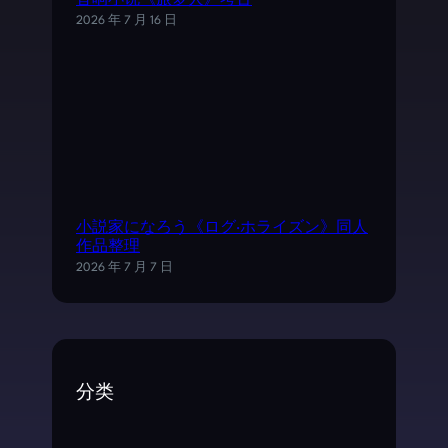
音响小说《旅梦人》考古
2026 年 7 月 16 日
小説家になろう《ログ·ホライズン》同人
作品整理
2026 年 7 月 7 日
分类