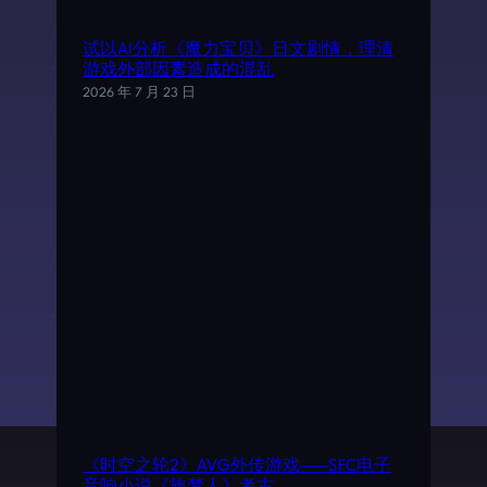
试以AI分析《魔力宝贝》日文剧情，理清
游戏外部因素造成的混乱
2026 年 7 月 23 日
《时空之轮2》AVG外传游戏——SFC电子