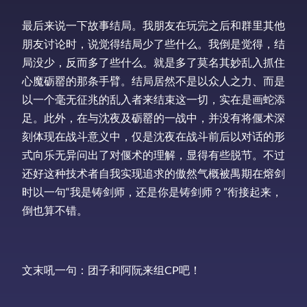
最后来说一下故事结局。我朋友在玩完之后和群里其他
朋友讨论时，说觉得结局少了些什么。我倒是觉得，结
局没少，反而多了些什么。就是多了莫名其妙乱入抓住
心魔砺罂的那条手臂。结局居然不是以众人之力、而是
以一个毫无征兆的乱入者来结束这一切，实在是画蛇添
足。此外，在与沈夜及砺罂的一战中，并没有将偃术深
刻体现在战斗意义中，仅是沈夜在战斗前后以对话的形
式向乐无异问出了对偃术的理解，显得有些脱节。不过
还好这种技术者自我实现追求的傲然气概被禺期在熔剑
时以一句“我是铸剑师，还是你是铸剑师？”衔接起来，
倒也算不错。
文末吼一句：团子和阿阮来组CP吧！