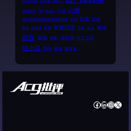
国产
同人作品
同人展
心情
小说
宅
圣地巡礼
安达充
扫雷
投稿
我的青春恋爱物语果然有问题
手游
新番扫雷
棒球
新番
日剧
杂文
新海诚
推理
游戏
漫画
读后感
电影
轻之文库
轻小说
野球
魔都
麻枝准
#
#
#
#