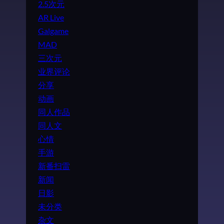
2.5次元
AR Live
Galgame
MAD
三次元
业界评论
分享
动画
同人作品
同人文
心情
手游
新番扫雷
新闻
日影
未分类
杂文