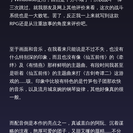
三次跳过。就我朋友及网上其他评价来看，这次的战斗
系统也是一大败笔。罢了，反正我一上来就写到这款
RPG还是从注重故事的角度来评价吧。
至于画面和音乐，在我看来只能说是不过不失，也没有
什么特别深的印象，而且也没有像《仙五前传》的《牵
绊》及《有情燕》那样鲜明的主题曲。有段时间我甚至
是听着《仙五前传》的主题曲来打《古剑奇谭二》这游
戏的……咳。印象中比较有特色的是竹笋包子团那欢快
的音乐，以及流月城哀婉的钢琴旋律，其他好像真的很
一般。
而配音倒是本作的亮点之一，真诚直白的阿阮、沉着谋
略的沈夜，憨厚可爱的团子，又甜又嗲的蜃精……不分