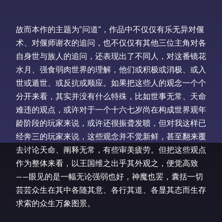
故而本作的主题为“问道”，作品中不仅仅有乐无异对偃
术、对偃师谢衣的追问，也不仅仅有其他三位主角对各
自身世与族人的追问，还表现出了不同人，对这番镜花
水月、强食弱肉世界的理解，他们或积极或消极、或入
世或遁世、或反抗或顺应。如果把这些人的观念一个个
分开来看，其实并没有什么特殊，比如世事无常、天命
难违的观点，或许对于一个十六七岁尚在构成世界观年
龄阶段的玩家来说，或许还很振聋发聩，但对我这样已
经奔三的玩家来说，这些观念并不觉新鲜，甚至翻来覆
去讨论天命、阐释无常，有些审美疲劳。但把这些观点
作为整体来看，以王国维之出乎其外观之，便觉高致
——眼见的是一幅无论强弱也好，神魔也罢，囊括一切
芸芸众生在其中各随其意、各行其道、各显其态而生存
求索的众生万象图景。