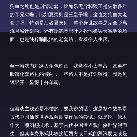
狗血之处也是剧情老套，比如乐无异和狼王是失散多年
的亲兄弟啦，比如夏夷则是三皇子啦，这也太狗血太老
套了吧！特别是后者夏夷则，整个身世故事是完全脱离
流月城计划的。还有朗德寨巴叶之死他娘哭天喊地的场
面，也是纯粹骗眼泪的老套路，看着令人生厌。
至于游戏内对路人角色刻画，我觉得不太丰富，甚至有
脸谱化套路化的倾向，一些路人不是奸诈狡猾，就是见
钱眼开，显得十分单调。
但游戏主线还是不错的，要我说的话，这是整个故事是
古代中国仙侠世界观向朋克作品的尝试。就是说，偃术
作为一项幻想技术，基于古代中国世界观仙侠世界观而
生，但其本身形式比较接近西方或日式的蒸汽朋克或是