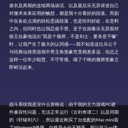
谢衣及禺期的连续两场谈话、以及最后乐无异讲述自己
对偃术未来应用的畅想，都是我十分看好的段落。而剧
中在各处点滴的轻松恶搞段落，也是恰到好处，在意料
之内，但同时也让我忍俊不禁。至于在捐毒乐无异面对
狼王自豪地说出“我是个偃师，不是剑士，要杀意干嘛”
时，让我产生了极大的认同感——我不知道这位乐公子
与经典仙侠类游戏中男主角形象究竟相差多远，但总之
这样一位年少聪慧、不守常规、喵了个咪的偃师形象立
即鲜活起来。
战斗系统我是没什么资格说，由于我的主力游戏PC硬
件兼容性问题，无法正常运行《古剑奇谭二》以及同期
的《轩辕剑六》，所以最近刚买了台低配的Mac mini装
了Windows8使用，自然是十分不顺手，所以战斗一律