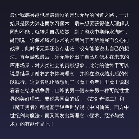
最让我感兴趣也是最清晰的是乐无异的问道之路，一开
始只是因为兴趣而学习偃术，后来想要获得他人理解认
同却不能，就转为自我欣赏。到了游戏中期静水湖时，
禺期说一切偃术铸术技术的术者为了有所施展而会心向
战事，此时乐无异还心存迷茫，没有能够说出自己的想
法。直至游戏最后，乐无异说出了自己对偃术在未来的
应用场景，对人类社会的贡献想象，此时的他终于可以
说是继承了谢衣的衣钵与理念，并将在游戏结束后的付
以践行。这莫名地让我想到了《魔王勇者》里魔王说想
看看在结束战争后，山峰的另一侧未来另一种可能性世
界的美好理想。要说共同点的话，《古剑奇谭二》和
《魔王勇者》都是基于经典世界观（中国仙侠、西方中
世纪剑与魔法）而又阐发出新理念（偃术、经济与技
术）的有趣作品吧！