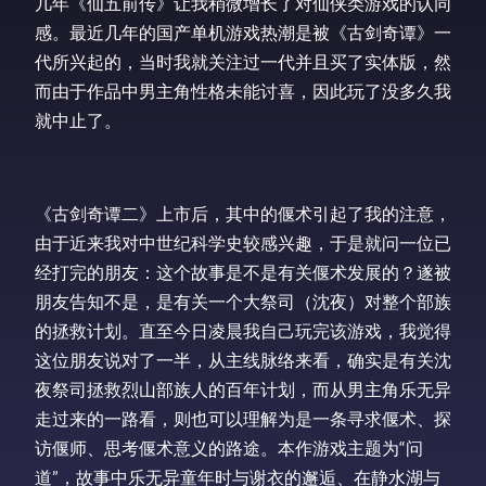
几年《仙五前传》让我稍微增长了对仙侠类游戏的认同
感。最近几年的国产单机游戏热潮是被《古剑奇谭》一
代所兴起的，当时我就关注过一代并且买了实体版，然
而由于作品中男主角性格未能讨喜，因此玩了没多久我
就中止了。
《古剑奇谭二》上市后，其中的偃术引起了我的注意，
由于近来我对中世纪科学史较感兴趣，于是就问一位已
经打完的朋友：这个故事是不是有关偃术发展的？遂被
朋友告知不是，是有关一个大祭司（沈夜）对整个部族
的拯救计划。直至今日凌晨我自己玩完该游戏，我觉得
这位朋友说对了一半，从主线脉络来看，确实是有关沈
夜祭司拯救烈山部族人的百年计划，而从男主角乐无异
走过来的一路看，则也可以理解为是一条寻求偃术、探
访偃师、思考偃术意义的路途。本作游戏主题为“问
道”，故事中乐无异童年时与谢衣的邂逅、在静水湖与