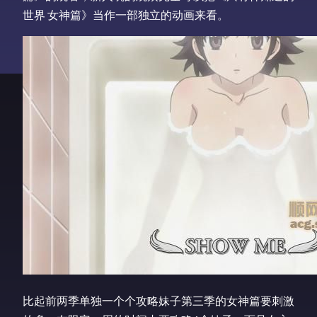
世界 女神篇》当作一部独立的动画来看。
比起前两季单独一个个攻略妹子第三季的女神篇要刺激