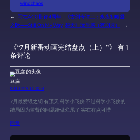
windchaos
←
写在ACG批评4周年
《古剑奇谭二：永夜初晗凝
之际——Still On My Way
碧天》玩后感（有剧透）
→
《“7月新番动画完结盘点（上）”》 有 1
条评论
豆腐
2013 年 9 月 30 日
7月最爱银之钥 有顶天 科学小飞侠 不过科学小飞侠的
结局因为监督的问题给做烂尾了 实在有点可惜
回复