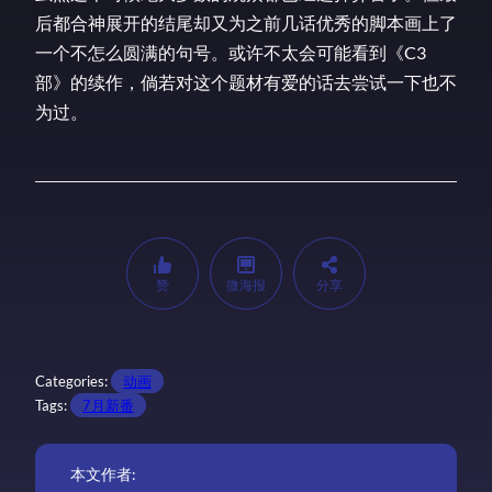
后都合神展开的结尾却又为之前几话优秀的脚本画上了
一个不怎么圆满的句号。或许不太会可能看到《C3
部》的续作，倘若对这个题材有爱的话去尝试一下也不
为过。
赞
微海报
分享
Categories:
动画
Tags:
7月新番
本文作者: