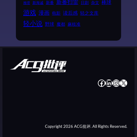
新番扫雷
棒球
新番
日剧
杂文
新海诚
推理
游戏
漫画
读后感
电影
轻之文库
轻小说
野球
魔都
麻枝准
#
#
#
#
Copyright 2026 ACG批评. All Rights Reserved.