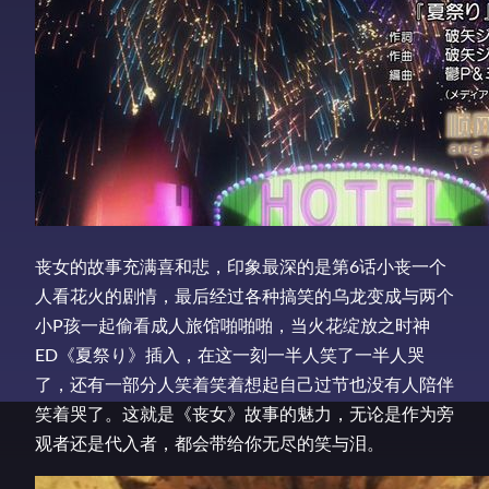
丧女的故事充满喜和悲，印象最深的是第6话小丧一个
人看花火的剧情，最后经过各种搞笑的乌龙变成与两个
小P孩一起偷看成人旅馆啪啪啪，当火花绽放之时神
ED《夏祭り》插入，在这一刻一半人笑了一半人哭
了，还有一部分人笑着笑着想起自己过节也没有人陪伴
笑着哭了。这就是《丧女》故事的魅力，无论是作为旁
观者还是代入者，都会带给你无尽的笑与泪。