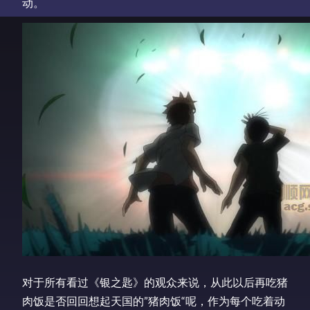
动。
对于所有看过《银之匙》的观众来说，从此以后再吃猪
肉饭是否回回想起天国的”猪肉饭“呢，作为每个吃着动