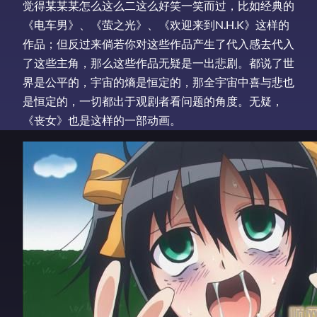
觉得某某某怎么这么二这么好笑一笑而过，比如经典的
《电车男》、《萤之光》、《欢迎来到N.H.K》这样的
作品；但反过来倘若你对这些作品产生了代入感去代入
了这些主角，那么这些作品无疑是一出悲剧。都说了世
界是公平的，宇宙的熵是恒定的，那全宇宙中喜与悲也
是恒定的，一切都出于观剧者看问题的角度。无疑，
《丧女》也是这样的一部动画。