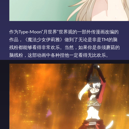
作为Type-Moon”月世界“世界观的一部外传漫画改编的
作品，《魔法少女伊莉雅》做到了无论是非是TM的脑
残粉都能够看得非常欢乐。当然，如果你是奈须蘑菇的
脑残粉，这部动画中各种捏他一定看得无比欢乐。